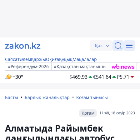
Қаз
Саясат
Әлем
Қаржы
Оқиға
Құқық
Мақалалар
#Референдум-2026
#Қазақстан мақтанышы
+30°
$
469.93
€
541.64
₽
5.71
Басты
Барлық жаңалықтар
Қоғам тынысы
Қоғам
11:48, 18 сәуір 2023
Алматыда Райымбек
даңғылындағы автобус