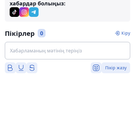
хабардар болыңыз:
Пікірлер
0
Кіру
Пікір жазу