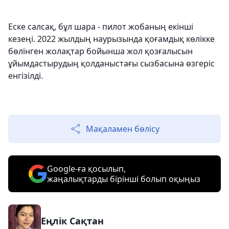
Еске салсақ, бұл шара - пилот жобаның екінші
кезеңі. 2022 жылдың наурызында қоғамдық көлікке
бөлінген жолақтар бойынша жол қозғалысын
ұйымдастырудың қолданыстағы сызбасына өзгеріс
енгізілді.
Мақаламен бөлісу
Google-ға қосылып,
жаңалықтарды бірінші болып оқыңыз
Еңлік Сақтан