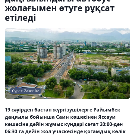
жолағымен өтуге рұқсат
етіледі
Сурет: Zakon.kz
19 сәуірден бастап жүргізушілерге Райымбек
даңғылы бойынша Саин көшесінен Яссауи
көшесіне дейін жұмыс күндері сағат 20:00-ден
06:30-ға дейін жол учаскесінде қоғамдық көлік