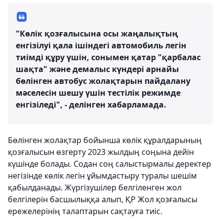
"Көлік қозғалысына осы жаңалықтың
енгізілуі қала ішіндегі автомобиль легін
тиімді құру үшін, сонымен қатар "қарбалас
шақта" және демалыс күндері арнайы
бөлінген автобус жолақтарын пайдалану
мәселесін шешу үшін тестілік режимде
енгізіледі", - делінген хабарламада.
Бөлінген жолақтар бойынша көлік құралдарының
қозғалысын өзгерту 2023 жылдың соңына дейін
күшінде болады. Содан соң салыстырмалы деректер
негізінде көлік легін ұйымдастыру туралы шешім
қабылданады. Жүргізушілер белгіленген жол
белгілерін басшылыққа алып, ҚР Жол қозғалысы
ережелерінің талаптарын сақтауға тиіс.