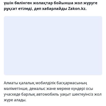
үшін бөлінген жолақтар бойынша жол жүруге
рұқсат етіледі, деп хабарлайды Zakon.kz.
Алматы қалалық мобилділік басқармасының
мәліметінше, демалыс және мереке күндері осы
учаскеде барлық автомобиль уақыт шектеуінсіз жол
жүре алады.