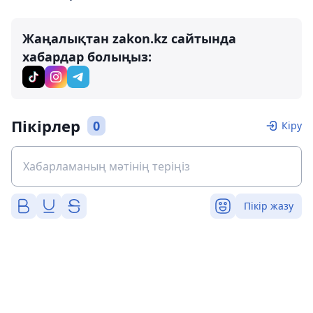
Жаңалықтан zakon.kz сайтында
хабардар болыңыз:
Пікірлер
0
Кіру
Пікір жазу