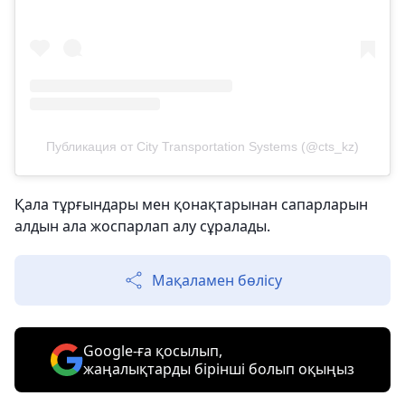
Публикация от City Transportation Systems (@cts_kz)
Қала тұрғындары мен қонақтарынан сапарларын
алдын ала жоспарлап алу сұралады.
Мақаламен бөлісу
Google-ға қосылып,
жаңалықтарды бірінші болып оқыңыз