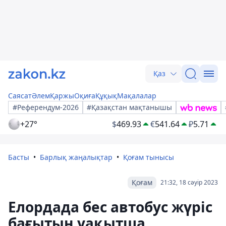
Қаз
Саясат
Әлем
Қаржы
Оқиға
Құқық
Мақалалар
#Референдум-2026
#Қазақстан мақтанышы
+27°
$
469.93
€
541.64
₽
5.71
Басты
Барлық жаңалықтар
Қоғам тынысы
Қоғам
21:32, 18 сәуір 2023
Елордада бес автобус жүріс
бағытын уақытша