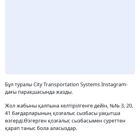
Бұл туралы City Transportation Systems Instagram-
дағы парақшасында жазды.
Жол жабыны қалпына келтірілгенге дейін, №№ 3, 20,
41 бағдарларының қозғалыс сызбасы уақытша
өзгерді.Өзгерген қозғалыс сызбасымен суреттен
қарап таныс бола аласыздар.