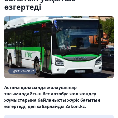
өзгертеді
Сурет: Zakon.kz
Астана қаласында жолаушылар
тасымалдайтын бес автобус жол жөндеу
жұмыстарына байланысты жүріс бағытын
өзгертеді, деп хабарлайды Zakon.kz.