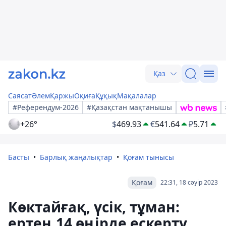
Қаз
Саясат
Әлем
Қаржы
Оқиға
Құқық
Мақалалар
#Референдум-2026
#Қазақстан мақтанышы
+26°
$
469.93
€
541.64
₽
5.71
Басты
Барлық жаңалықтар
Қоғам тынысы
Қоғам
22:31, 18 сәуір 2023
Көктайғақ, үсік, тұман:
ертең 14 өңірде ескерту