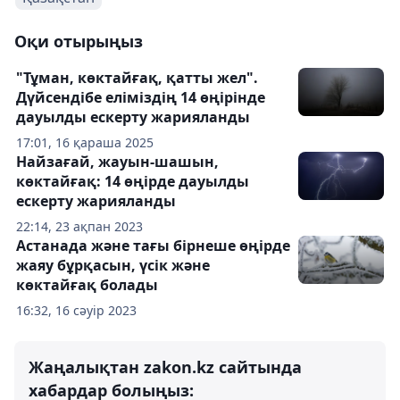
Оқи отырыңыз
"Тұман, көктайғақ, қатты жел".
Дүйсендібе еліміздің 14 өңірінде
дауылды ескерту жарияланды
17:01, 16 қараша 2025
Найзағай, жауын-шашын,
көктайғақ: 14 өңірде дауылды
ескерту жарияланды
22:14, 23 ақпан 2023
Астанада және тағы бірнеше өңірде
жаяу бұрқасын, үсік және
көктайғақ болады
16:32, 16 сәуір 2023
Жаңалықтан zakon.kz сайтында
хабардар болыңыз: