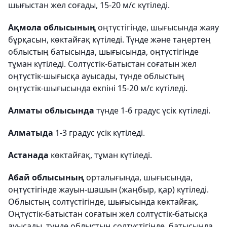
шығыстан жел соғады, 15-20 м/с күтіледі.
Ақмола облысының
оңтүстігінде, шығысында жаяу
бұрқасын, көктайғақ күтіледі. Түнде және таңертең
облыстың батысында, шығысында, оңтүстігінде
тұман күтіледі. Солтүстік-батыстан соғатын жел
оңтүстік-шығысқа ауысады, түнде облыстың
оңтүстік-шығысында екпіні 15-20 м/с күтіледі.
Алматы облысында
түнде 1-6 градус үсік күтіледі.
Алматыда
1-3 градус үсік күтіледі.
Астанада
көктайғақ, тұман күтіледі.
Абай облысының
орталығында, шығысында,
оңтүстігінде жауын-шашын (жаңбыр, қар) күтіледі.
Облыстың солтүстігінде, шығысында көктайғақ.
Оңтүстік-батыстан соғатын жел солтүстік-батысқа
ауысады, түнде облыстың солтүстігінде, батысында