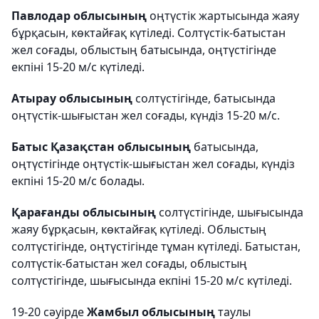
Павлодар облысының
оңтүстік жартысында жаяу
бұрқасын, көктайғақ күтіледі. Солтүстік-батыстан
жел соғады, облыстың батысында, оңтүстігінде
екпіні 15-20 м/с күтіледі.
Атырау облысының
солтүстігінде, батысында
оңтүстік-шығыстан жел соғады, күндіз 15-20 м/с.
Батыс Қазақстан облысының
батысында,
оңтүстігінде оңтүстік-шығыстан жел соғады, күндіз
екпіні 15-20 м/с болады.
Қарағанды облысының
солтүстігінде, шығысында
жаяу бұрқасын, көктайғақ күтіледі. Облыстың
солтүстігінде, оңтүстігінде тұман күтіледі. Батыстан,
солтүстік-батыстан жел соғады, облыстың
солтүстігінде, шығысында екпіні 15-20 м/с күтіледі.
19-20 сәуірде
Жамбыл облысының
таулы