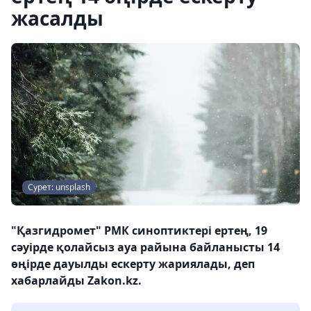
жасалды
Сурет: unsplash
"Қазгидромет" РМК синоптиктері ертең, 19
сәуірде қолайсыз ауа райына байланысты 14
өңірде дауылды ескерту жариялады, деп
хабарлайды Zakon.kz.