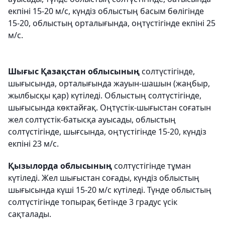
екпіні 15-20 м/с, күндіз облыстың басым бөлігінде
15-20, облыстың орталығында, оңтүстігінде екпіні 25
м/с.
Шығыс Қазақстан облысының
солтүстігінде,
шығысында, орталығында жауын-шашын (жаңбыр,
жылбысқы қар) күтіледі. Облыстың солтүстігінде,
шығысында көктайғақ. Оңтүстік-шығыстан соғатын
жел солтүстік-батысқа ауысады, облыстың
солтүстігінде, шығсында, оңтүстігінде 15-20, күндіз
екпіні 23 м/с.
Қызылорда облысының
солтүстігінде тұман
күтіледі. Жел шығыстан соғады, күндіз облыстың
шығысында күші 15-20 м/с күтіледі. Түнде облыстың
солтүстігінде топырақ бетінде 3 градус үсік
сақталады.