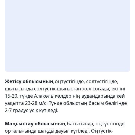
Жетісу облысының
оңтүстігінде, солтүстігінде,
шығысында солтүстік-шығыстан жел соғады, екпіні
15-20, түнде Алакөль көлдерінің аудандарында кей
уақытта 23-28 м/с. Түнде облыстың басым бөлігінде
2-7 градус үсік күтіледі.
Маңғыстау облысының
батысында, оңтүстігінде,
орталығында шаңды дауыл күтіледі. Оңтүстік-