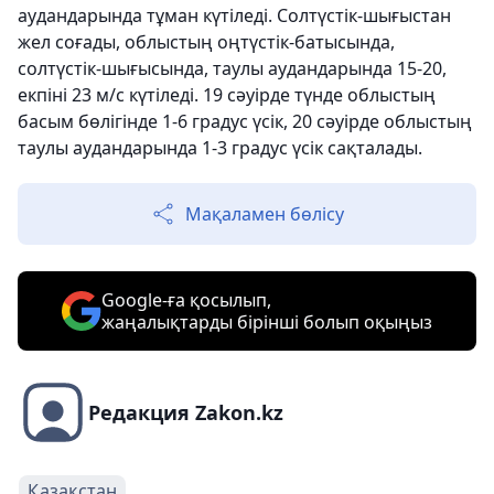
аудандарында тұман күтіледі. Солтүстік-шығыстан
жел соғады, облыстың оңтүстік-батысында,
солтүстік-шығысында, таулы аудандарында 15-20,
екпіні 23 м/с күтіледі. 19 сәуірде түнде облыстың
басым бөлігінде 1-6 градус үсік, 20 сәуірде облыстың
таулы аудандарында 1-3 градус үсік сақталады.
Мақаламен бөлісу
Google-ға қосылып,
жаңалықтарды бірінші болып оқыңыз
Редакция Zakon.kz
Қазақстан