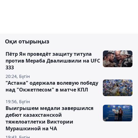
Оқи отырыңыз
Пётр Ян проведёт защиту титула
против Мераба Двалишвили на UFC
333
20:24, Бүгін
"Астана" одержала волевую победу
над "Окжетпесом" в матче КПЛ
19:56, Бүгін
Выигрышем медали завершился
дебют казахстанской
тяжелоатлетки Виктории
Мурашкиной на ЧА
19:43, Бүгін