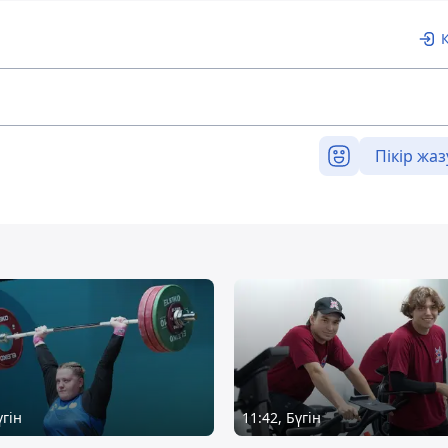
Пікір жаз
үгін
11:42, Бүгін