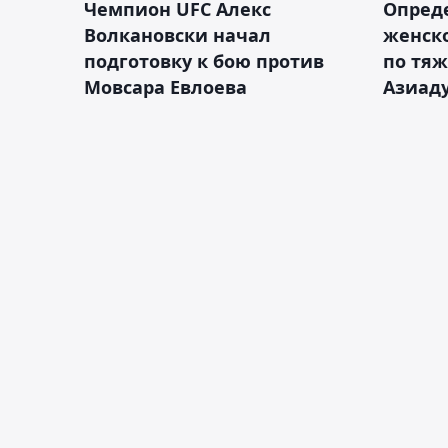
Чемпион UFC Алекс
Опреде
Волкановски начал
женско
подготовку к бою против
по тяж
Мовсара Евлоева
Азиад