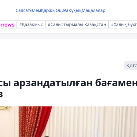
Саясат
Әлем
Қаржы
Оқиға
Құқық
Мақалалар
#Қазақмыс
#Салыстырмалы Қазақстан
#Халық бухг
Қоғ
сы арзандатылған бағаме
в