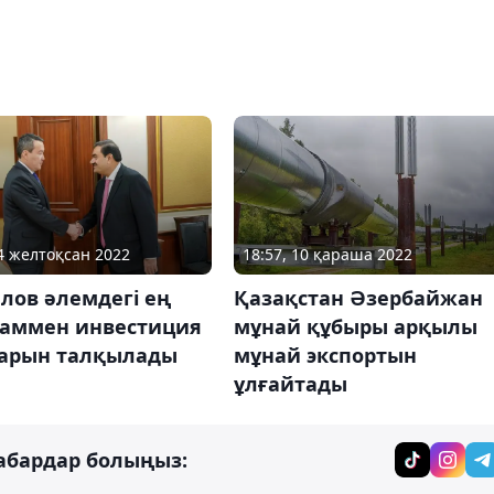
14 желтоқсан 2022
18:57, 10 қараша 2022
лов әлемдегі ең
Қазақстан Әзербайжан
даммен инвестиция
мұнай құбыры арқылы
арын талқылады
мұнай экспортын
ұлғайтады
абардар болыңыз: