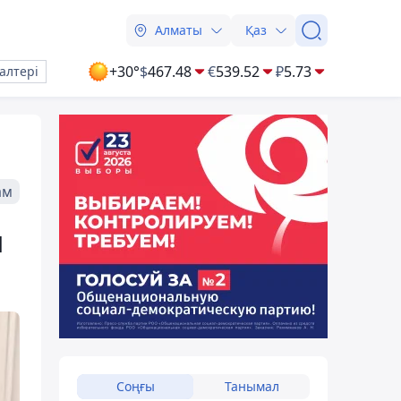
Алматы
Қаз
+30°
$
467.48
€
539.52
₽
5.73
алтері
ам
н
Соңғы
Танымал