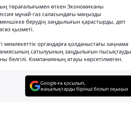
ың төрағалығымен өткен Экономиканы
иссия мұнай-газ саласындағы маңызды
еншікке берудің заңдылығын қарастырды, деп
сөз қызметі.
і мемлекеттік органдарға қолданыстағы заңнама
компаниясының сатылуының заңдылығын пысықтауд
ны белгілі. Компанияның атауы көрсетілмеген.
Google-ға қосылып,
жаңалықтарды бірінші болып оқыңыз