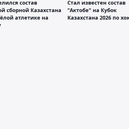
лился состав
Стал известен состав
й сборной Казахстана
"Актобе" на Кубок
ёлой атлетике на
Казахстана 2026 по х
у