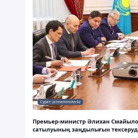
Сурет: primeminister.kz
Премьер-министр Әлихан Смайылов
сатылуының заңдылығын тексеруді 