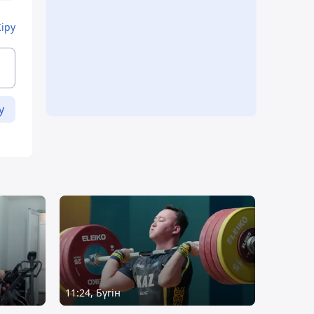
Кіру
у
11:24, Бүгін