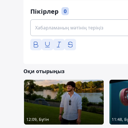
Пікірлер
0
Оқи отырыңыз
12:09, Бүгін
11:48, Б