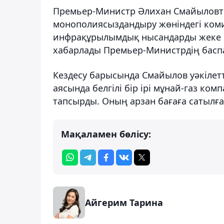
Премьер-Министр Әлихан Смайыловт
монополиясыздандыру жөніндегі ком
инфрақұрылымдық нысандарды жеке м
хабарлады Премьер-Министрдің баспа
Кездесу барысында Смайылов уәкілетт
аясында белгілі бір ірі мұнай-газ 
тапсырды. Оның арзан бағаға сатылға
Мақаламен бөлісу:
Айгерим Тарина