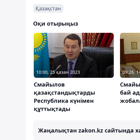
Қазақстан
Оқи отырыңыз
10:00, 25 қазан 2023
09:26, 
Смайылов
Смайы
қазақстандықтарды
бай а
Республика күнімен
жобал
құттықтады
Жаңалықтан zakon.kz сайтында х