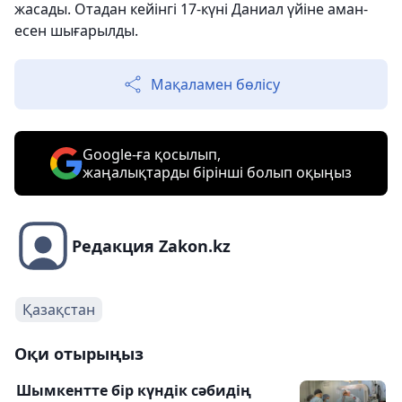
жасады. Отадан кейінгі 17-күні Даниал үйіне аман-
есен шығарылды.
Мақаламен бөлісу
Google-ға қосылып,
жаңалықтарды бірінші болып оқыңыз
Редакция Zakon.kz
Қазақстан
Оқи отырыңыз
Шымкентте бір күндік сәбидің