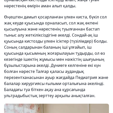
нәрестенің өмірін аман алып қалды.
Өңештен дамып қосарланған үлкен киста, бүкіл сол
жақ кеуде қуысында орналасып, сол жақ өкпені
қысылуына және нәрестенің туылғаннан бастап
тыныс алу жеткіліксіздігіне әкелді. Сондай-ақ іш
қуысында кистозды үлкен ісіктер (түзілімдер) болды.
Соның салдарынан баланың іші ұлғайып, іш
қуысында қысымның жоғарылауын тудырды, ол өз
кезегінде ішектің жұмысы мен нәжістің шығуының
бұзылыстарына әкелді. Дүниеге келгеніне екі күн
болған нәресте Талғар қаласы аудандық
перезентханасынан ауыр жағдайда Педиатрия және
балалар хирургиясы ғылыми орталығына әкелінді.
Баладағы туа біткен ақау ана құрсағында
ультрадыбыстық зерттеу арқылы анықталған.