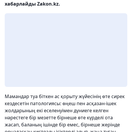
хабарлайды Zakon.kz.
Мамандар туа біткен ас қорыту жүйесінің өте сирек
кездесетін патологиясы: өңеш пен асқазан-ішек
жолдарының екі еселенуімен дүниеге келген
нәрестеге бір мезетте бірнеше өте күрделі ота
жасап, баланың ішінде бір емес, бірнеше жерінде
орналасқан кистозды ісіктерді алып, жаңа туған