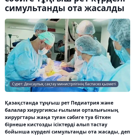
симультанды ота жасалды
Сурет: Денсаулық сақтау министрлігінің баспасөз қызметі
Қазақстанда тұңғыш рет Педиатрия және
балалар хирургиясы ғылыми орталығының
хирургтары жаңа туған сәбиге туа біткен
бірнеше кистозды ісіктерді алып тастау
бойынша күрделі симультанды ота жасады, деп