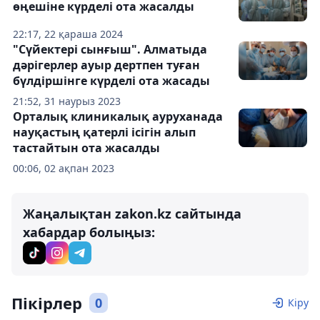
өңешіне күрделі ота жасалды
22:17, 22 қараша 2024
"Сүйектері сынғыш". Алматыда
дәрігерлер ауыр дертпен туған
бүлдіршінге күрделі ота жасады
21:52, 31 наурыз 2023
Орталық клиникалық ауруханада
науқастың қатерлі ісігін алып
тастайтын ота жасалды
00:06, 02 ақпан 2023
Жаңалықтан zakon.kz сайтында
хабардар болыңыз:
Пікірлер
0
Кіру