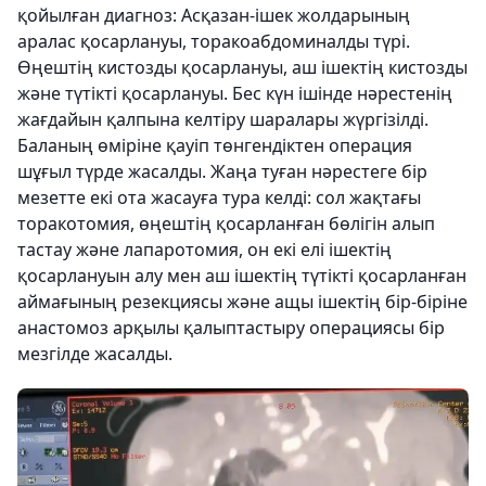
қойылған диагноз: Асқазан-ішек жолдарының
аралас қосарлануы, торакоабдоминалды түрі.
Өңештің кистозды қосарлануы, аш ішектің кистозды
және түтікті қосарлануы. Бес күн ішінде нәрестенің
жағдайын қалпына келтіру шаралары жүргізілді.
Баланың өміріне қауіп төнгендіктен операция
шұғыл түрде жасалды. Жаңа туған нәрестеге бір
мезетте екі ота жасауға тура келді: сол жақтағы
торакотомия, өңештің қосарланған бөлігін алып
тастау және лапаротомия, он екі елі ішектің
қосарлануын алу мен аш ішектің түтікті қосарланған
аймағының резекциясы және ащы ішектің бір-біріне
анастомоз арқылы қалыптастыру операциясы бір
мезгілде жасалды.