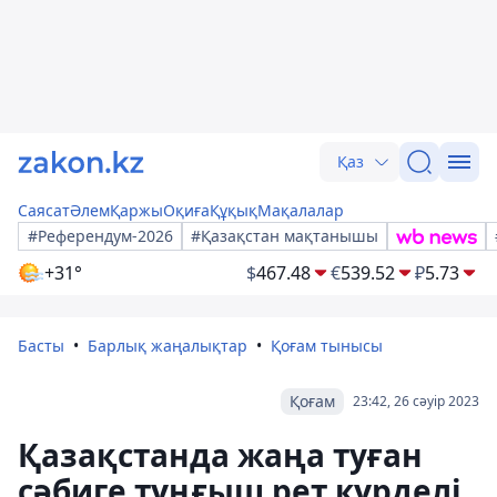
Қаз
Саясат
Әлем
Қаржы
Оқиға
Құқық
Мақалалар
#Референдум-2026
#Қазақстан мақтанышы
+31°
$
467.48
€
539.52
₽
5.73
Басты
Барлық жаңалықтар
Қоғам тынысы
Қоғам
23:42, 26 сәуір 2023
Қазақстанда жаңа туған
сәбиге тұңғыш рет күрделі