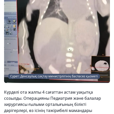
Сурет: Денсаулық сақтау министрлігінің баспасөз қызметі
Күрделі ота жалпы 4 сағаттан астам уақытқа
созылды. Операцияны Педиатрия және балалар
хирургиясы ғылыми орталығының білікті
дәрігерлері, өз ісінің тәжірибелі мамандары