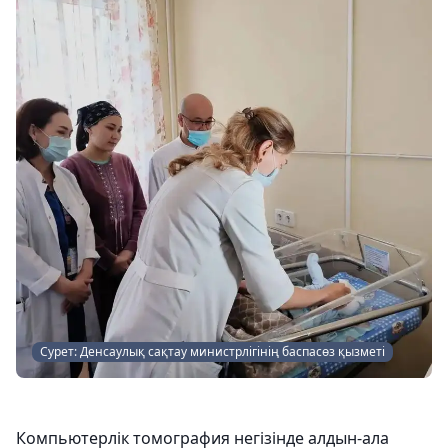
Сурет: Денсаулық сақтау министрлігінің баспасөз қызметі
Компьютерлік томография негізінде алдын-ала