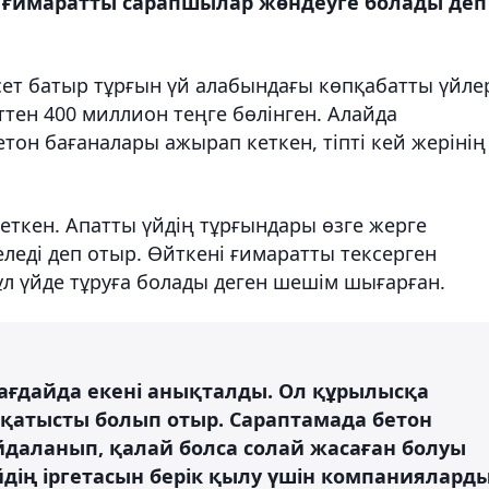
ан ғимаратты сарапшылар жөндеуге болады деп
Есет батыр тұрғын үй алабындағы көпқабатты үйле
тен 400 миллион теңге бөлінген. Алайда
он бағаналары ажырап кеткен, тіпті кей жерінің
 кеткен. Апатты үйдің тұрғындары өзге жерге
еледі деп отыр. Өйткені ғимаратты тексерген
л үйде тұруға болады деген шешім шығарған.
жағдайда екені анықталды. Ол құрылысқа
қатысты болып отыр. Сараптамада бетон
даланып, қалай болса солай жасаған болуы
үйдің іргетасын берік қылу үшін компаниялард