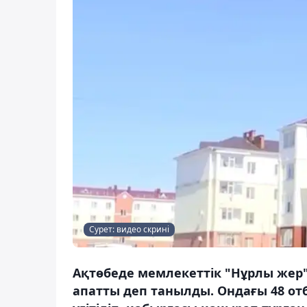
Сурет: видео скрині
Ақтөбеде мемлекеттік "Нұрлы жер
апатты деп танылды. Ондағы 48 отб