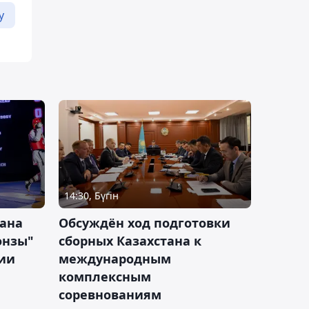
у
14:30, Бүгін
тана
Обсуждён ход подготовки
онзы"
сборных Казахстана к
зии
международным
комплексным
соревнованиям