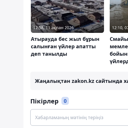
12:58, 11 ақпан 2026
12:10, 
Атырауда бес жыл бұрын
Смайы
салынған үйлер апатты
мемле
деп танылды
бойын
үйлерд
Жаңалықтан zakon.kz сайтында х
Пікірлер
0