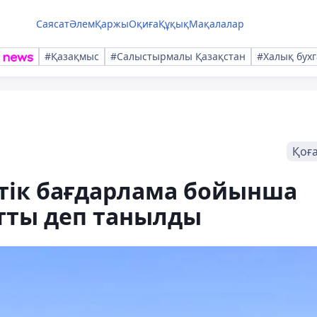
Саясат
Әлем
Қаржы
Оқиға
Құқық
Мақалалар
#Қазақмыс
#Салыстырмалы Қазақстан
#Халық бухг
Қоғ
тік бағдарлама бойынша
атты деп танылды