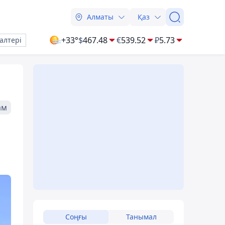
Алматы
Қаз
+33°
$
467.48
€
539.52
₽
5.73
алтері
ам
Соңғы
Танымал