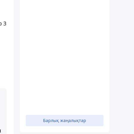
р 3
Барлық жаңалықтар
ы