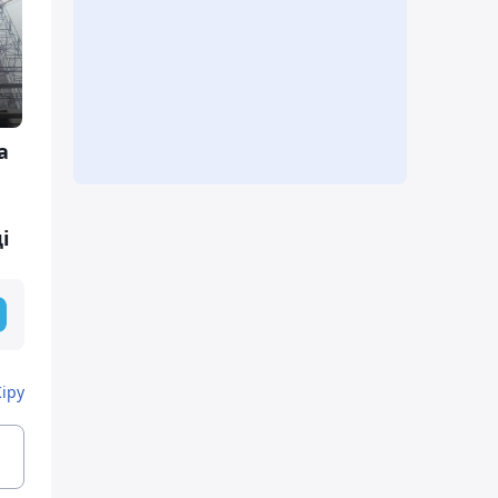
а
і
Кіру