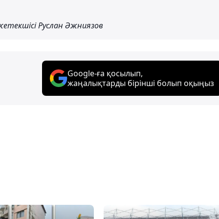
 жетекшісі Руслан Әжниязов
Google-ға қосылып,
жаңалықтарды бірінші болып оқыңыз