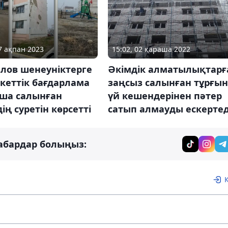
07 ақпан 2023
15:02, 02 қараша 2022
лов шенеуніктерге
Әкімдік алматылықтарғ
кеттік бағдарлама
заңсыз салынған тұрғын
ша салынған
үй кешендерінен пәтер
ің суретін көрсетті
сатып алмауды ескертед
абардар болыңыз: