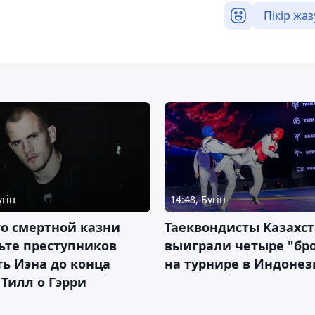
Пікір жаз
үгін
14:48, Бүгін
о смертной казни
Таеквондисты Казахс
ьте преступников
выиграли четыре "бр
ь Иэна до конца
на турнире в Индоне
 Тилл о Гэрри