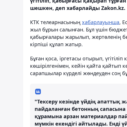
үгітіліп, қабырғасы қақырап тұрғ
шешкен, деп хабарлайды Zakon.kz.
КТК телеарнасының
хабарлауынша
, 
жыл бұрын салынған. Бұл үшін бюджет
қабырғалары жарылып, жертөленің бет
кірпіші құлап жатыр.
Бұған қоса, іргетасы отырып, үгітіліп
көшірілгенімен, кейін қайта қайтып к
сарапшылар күрделі жөндеуден соң бұ
"Тексеру кезінде үйдің апаттық 
пайдаланған бетонның сапасына 
құрамына арзан материалдар пай
мүмкін екендігі айтылады. Енді 