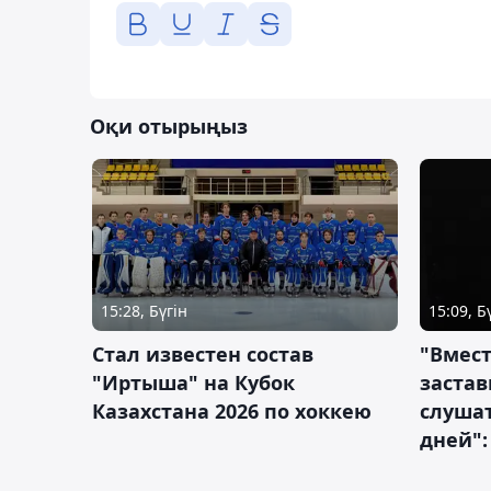
Оқи отырыңыз
15:28, Бүгін
15:09, Б
Стал известен состав
"Вмест
"Иртыша" на Кубок
застав
Казахстана 2026 по хоккею
слушат
дней":