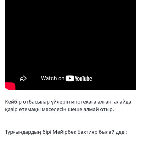
Кейбір отбасылар үйлерін ипотекаға алған, алайда
қазір өтемақы мәселесін шеше алмай отыр.
Тұрғындардың бірі Мейірбек Бахтияр былай деді: