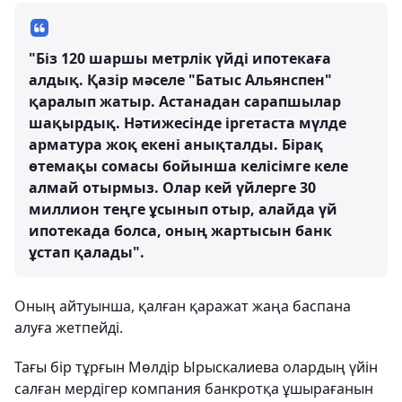
"Біз 120 шаршы метрлік үйді ипотекаға
алдық. Қазір мәселе "Батыс Альянспен"
қаралып жатыр. Астанадан сарапшылар
шақырдық. Нәтижесінде іргетаста мүлде
арматура жоқ екені анықталды. Бірақ
өтемақы сомасы бойынша келісімге келе
алмай отырмыз. Олар кей үйлерге 30
миллион теңге ұсынып отыр, алайда үй
ипотекада болса, оның жартысын банк
ұстап қалады".
Оның айтуынша, қалған қаражат жаңа баспана
алуға жетпейді.
Тағы бір тұрғын Мөлдір Ырыскалиева олардың үйін
салған мердігер компания банкротқа ұшырағанын