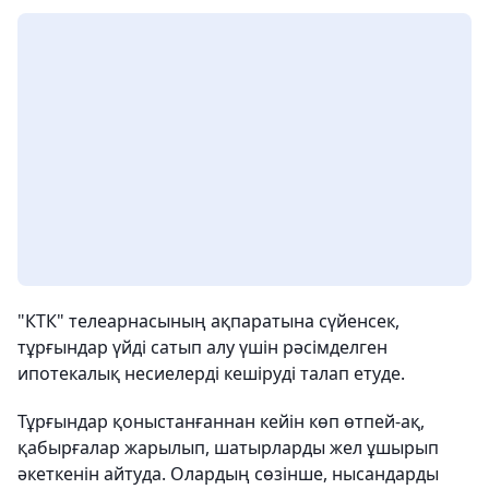
"КТК" телеарнасының ақпаратына сүйенсек,
тұрғындар үйді сатып алу үшін рәсімделген
ипотекалық несиелерді кешіруді талап етуде.
Тұрғындар қоныстанғаннан кейін көп өтпей-ақ,
қабырғалар жарылып, шатырларды жел ұшырып
әкеткенін айтуда. Олардың сөзінше, нысандарды