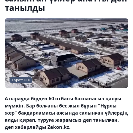
танылды
Сурет: КТК
Атырауда бірден 60 отбасы баспанасыз қалуы
мүмкін. Бар болғаны бес жыл бұрын "Нұрлы
жер" бағдарламасы аясында салынған үйлердің
алды қирап, тұруға жарамсыз деп танылған,
деп хабарлайды Zakon.kz.