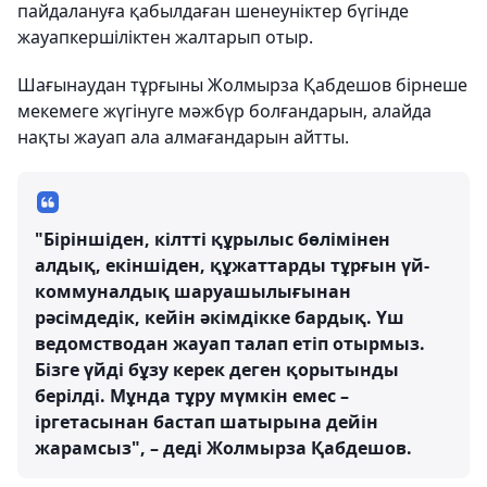
пайдалануға қабылдаған шенеуніктер бүгінде
жауапкершіліктен жалтарып отыр.
Шағынаудан тұрғыны Жолмырза Қабдешов бірнеше
мекемеге жүгінуге мәжбүр болғандарын, алайда
нақты жауап ала алмағандарын айтты.
"Біріншіден, кілтті құрылыс бөлімінен
алдық, екіншіден, құжаттарды тұрғын үй-
коммуналдық шаруашылығынан
рәсімдедік, кейін әкімдікке бардық. Үш
ведомстводан жауап талап етіп отырмыз.
Бізге үйді бұзу керек деген қорытынды
берілді. Мұнда тұру мүмкін емес –
іргетасынан бастап шатырына дейін
жарамсыз", – деді Жолмырза Қабдешов.