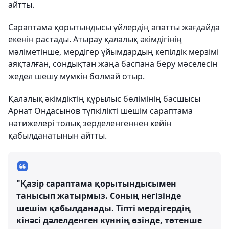
айтты.
Сараптама қорытындысы үйлердің апатты жағдайда
екенін растады. Атырау қалалық әкімдігінің
мәліметінше, мердігер ұйымдардың кепілдік мерзімі
аяқталған, сондықтан жаңа баспана беру мәселесін
жедел шешу мүмкін болмай отыр.
Қалалық әкімдіктің құрылыс бөлімінің басшысы
Арнат Ондасынов түпкілікті шешім сараптама
нәтижелері толық зерделенгеннен кейін
қабылданатынын айтты.
"Қазір сараптама қорытындысымен
танысып жатырмыз. Соның негізінде
шешім қабылданады. Тіпті мердігердің
кінәсі дәлелденген күннің өзінде, төтенше