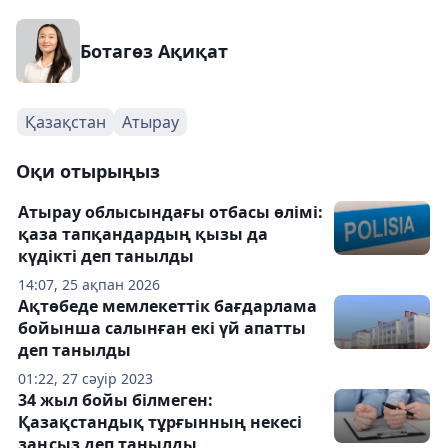
Ботагөз Ақиқат
Қазақстан
Атырау
Оқи отырыңыз
Атырау облысындағы отбасы өлімі:
қаза тапқандардың қызы да
күдікті деп танылды
14:07, 25 ақпан 2026
Ақтөбеде мемлекеттік бағдарлама
бойынша салынған екі үй апатты
деп танылды
01:22, 27 сәуір 2023
34 жыл бойы білмеген:
Қазақстандық тұрғынның некесі
заңсыз деп танылды