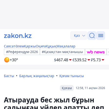
Қаз
Саясат
Әлем
Қаржы
Оқиға
Құқық
Мақалалар
#Референдум-2026
#Қазақстан мақтанышы
+30°
$
467.48
€
539.52
₽
5.73
Басты
Барлық жаңалықтар
Қоғам тынысы
Қоғам
12:58, 11 ақпан 2026
Атырауда бес жыл бұрын
салынған үйлер апатты деп