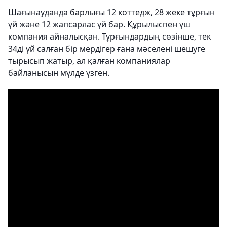
Шағынауданда барлығы 12 коттедж, 28 жеке тұрғын
үй және 12 жапсарлас үй бар. Құрылыспен үш
компания айналысқан. Тұрғындардың сөзінше, тек
34ді үй салған бір мердігер ғана мәселені шешуге
тырысып жатыр, ал қалған компаниялар
байланысын мүлде үзген.