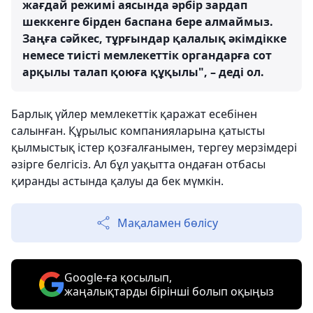
жағдай режимі аясында әрбір зардап
шеккенге бірден баспана бере алмаймыз.
Заңға сәйкес, тұрғындар қалалық әкімдікке
немесе тиісті мемлекеттік органдарға сот
арқылы талап қоюға құқылы", – деді ол.
Барлық үйлер мемлекеттік қаражат есебінен
салынған. Құрылыс компанияларына қатысты
қылмыстық істер қозғалғанымен, тергеу мерзімдері
әзірге белгісіз. Ал бұл уақытта ондаған отбасы
қиранды астында қалуы да бек мүмкін.
Мақаламен бөлісу
Google-ға қосылып,
жаңалықтарды бірінші болып оқыңыз