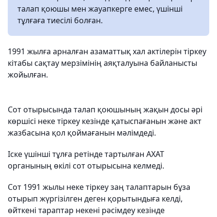
талап қоюшы мен жауапкерге емес, үшінші
тұлғаға тиесілі болған.
1991 жылға арналған азаматтық хал актілерін тіркеу
кітабы сақтау мерзімінің аяқталуына байланысты
жойылған.
Сот отырысында талап қоюшының жақын досы әрі
көршісі неке тіркеу кезінде қатыспағанын және акт
жазбасына қол қоймағанын мәлімдеді.
Іске үшінші тұлға ретінде тартылған АХАТ
органының өкілі сот отырысына келмеді.
Сот 1991 жылы неке тіркеу заң талаптарын бұза
отырып жүргізілген деген қорытындыға келді,
өйткені тараптар некені рәсімдеу кезінде