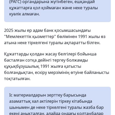
(РАГС) органдарына жүгінбеген, ешқандай
құжаттарға қол қоймаған және неке туралы
куәлік алмаған.
2025 жылы ер адам банк қосымшасындағы
"Мемлекеттік қызметтер" бөлімінен 1991 жылы өз
атына неке тіркелгені туралы ақпаратты білген.
Құжаттарды қолдан жасау белгілері бойынша
басталған сотқа дейінгі тергеу болжамды
құқықбұзушылық 1991 жылға қатысты
болғандықтан, ескіру мерзімінің өтуіне байланысты
тоқтатылған.
Іс материалдарын зерттеу барысында
азаматтық хал актілерін тіркеу кітабында
шынымен де неке тіркелгені туралы жазба бар
екені анықталған, алайда ондағы қолтаңбалар