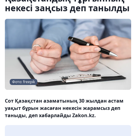
некесі заңсыз деп танылды
Фото: freepik
Сот Қазақстан азаматының 30 жылдан астам
уақыт бұрын жасаған некесін жарамсыз деп
таныды, деп хабарлайды Zakon.kz.