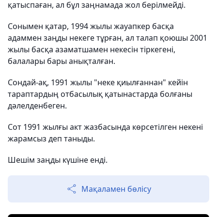
қатыспаған, ал бұл заңнамада жол берілмейді.
Сонымен қатар, 1994 жылы жауапкер басқа
адаммен заңды некеге тұрған, ал талап қоюшы 2001
жылы басқа азаматшамен некесін тіркегені,
балалары бары анықталған.
Сондай-ақ, 1991 жылы "неке қиылғаннан" кейін
тараптардың отбасылық қатынастарда болғаны
дәлелденбеген.
Сот 1991 жылғы акт жазбасында көрсетілген некені
жарамсыз деп таныды.
Шешім заңды күшіне енді.
Мақаламен бөлісу