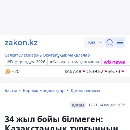
Қаз
Саясат
Әлем
Қаржы
Оқиға
Құқық
Мақалалар
#Референдум-2026
#Қазақстан мақтанышы
+20°
$
467.48
€
539.52
₽
5.73
Басты
Барлық жаңалықтар
Қоғам тынысы
Қоғам
12:21, 14 қаңтар 2026
34 жыл бойы білмеген:
Қазақстандық тұрғынның