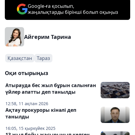
Google-ға қосылып,
жаңалықтарды бірінші болып оқыңыз
Айгерим Тарина
Қазақстан
Тараз
Оқи отырыңыз
Атырауда бес жыл бұрын салынған
үйлер апатты деп танылды
12:58, 11 ақпан 2026
Ақтау прокуроры кінәлі деп
танылды
16:05, 15 қыркүйек 2025
13 жыл бойы жасырынып келген