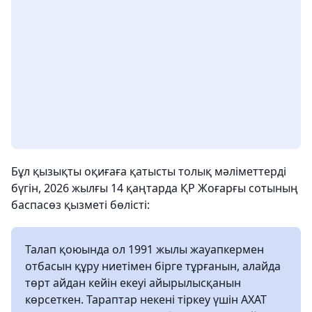
Бұл қызықты оқиғаға қатысты толық мәліметтерді
бүгін, 2026 жылғы 14 қаңтарда ҚР Жоғарғы сотының
баспасөз қызметі бөлісті:
Талап қоюында ол 1991 жылы жауапкермен
отбасын құру ниетімен бірге тұрғанын, алайда
төрт айдан кейін екеуі айырылысқанын
көрсеткен. Тараптар некені тіркеу үшін АХАТ