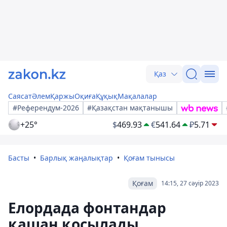
Қаз
Саясат
Әлем
Қаржы
Оқиға
Құқық
Мақалалар
#Референдум-2026
#Қазақстан мақтанышы
+25°
$
469.93
€
541.64
₽
5.71
Басты
Барлық жаңалықтар
Қоғам тынысы
Қоғам
14:15, 27 сәуір 2023
Елордада фонтандар
қашан қосылады