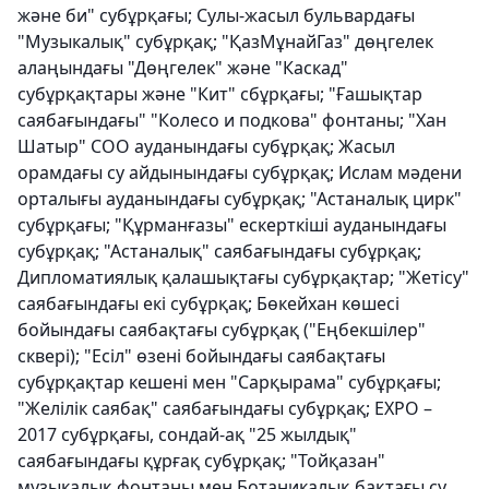
және би" субұрқағы; Сулы-жасыл бульвардағы
"Музыкалық" субұрқақ; "ҚазМұнайГаз" дөңгелек
алаңындағы "Дөңгелек" және "Каскад"
субұрқақтары және "Кит" сбұрқағы; "Ғашықтар
саябағындағы" "Колесо и подкова" фонтаны; "Хан
Шатыр" СОО ауданындағы субұрқақ; Жасыл
орамдағы су айдынындағы субұрқақ; Ислам мәдени
орталығы ауданындағы субұрқақ; "Астаналық цирк"
субұрқағы; "Құрманғазы" ескерткіші ауданындағы
субұрқақ; "Астаналық" саябағындағы субұрқақ;
Дипломатиялық қалашықтағы субұрқақтар; "Жетісу"
саябағындағы екі субұрқақ; Бөкейхан көшесі
бойындағы саябақтағы субұрқақ ("Еңбекшілер"
сквері); "Есіл" өзені бойындағы саябақтағы
субұрқақтар кешені мен "Сарқырама" субұрқағы;
"Желілік саябақ" саябағындағы субұрқақ; EXPO –
2017 субұрқағы, сондай-ақ "25 жылдық"
саябағындағы құрғақ субұрқақ; "Тойқазан"
музыкалық фонтаны мен Ботаникалық бақтағы су