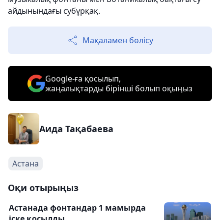
айдынындағы субұрқақ.
Мақаламен бөлісу
Google-ға қосылып,
жаңалықтарды бірінші болып оқыңыз
Аида Тақабаева
Астана
Оқи отырыңыз
Астанада фонтандар 1 мамырда
іске қосылды