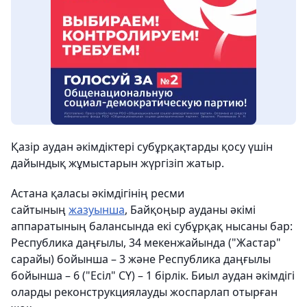
Қазір аудан әкімдіктері субұрқақтарды қосу үшін
дайындық жұмыстарын жүргізіп жатыр.
Астана қаласы әкімдігінің ресми
сайтының
жазуынша
, Байқоңыр ауданы әкімі
аппаратының балансында екі субұрқақ нысаны бар:
Республика даңғылы, 34 мекенжайында ("Жастар"
сарайы) бойынша – 3 және Республика даңғылы
бойынша – 6 ("Есіл" СҮ) – 1 бірлік. Биыл аудан әкімдігі
оларды реконструкциялауды жоспарлап отырған