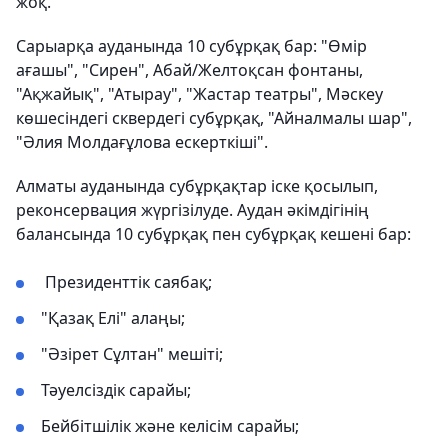
жоқ.
Сарыарқа ауданында 10 субұрқақ бар: "Өмір
ағашы", "Сирен", Абай/Желтоқсан фонтаны,
"Ақжайық", "Атырау", "Жастар театры", Мәскеу
көшесіндегі сквердегі субұрқақ, "Айналмалы шар",
"Әлия Молдағұлова ескерткіші".
Алматы ауданында субұрқақтар іске қосылып,
реконсервация жүргізілуде. Аудан әкімдігінің
балансында 10 субұрқақ пен субұрқақ кешені бар:
Президенттік саябақ;
"Қазақ Елі" алаңы;
"Әзірет Сұлтан" мешіті;
Тәуелсіздік сарайы;
Бейбітшілік және келісім сарайы;