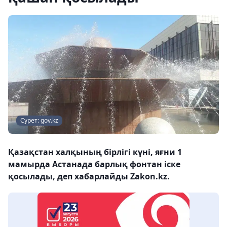
Сурет: gov.kz
Қазақстан халқының бірлігі күні, яғни 1
мамырда Астанада барлық фонтан іске
қосылады, деп хабарлайды Zakon.kz.