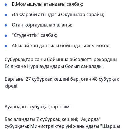
Б.Момышұлы атындағы саябақ;
Әл-Фараби атындағы Оқушылар сарайы;
Отан қорғаушылар алаңы;
"Студенттік" саябақ;
Абылай хан даңғылы бойындағы желекжол.
Субұрқақтар саны бойынша абсолютті рекордшы
Есіл және Нұра аудандары болып саналады.
Барлығы 27 субұрқақ кешені бар, оған 48 субұрқақ
кіреді.
Аудандағы субұрқақтар тізімі:
Бас алаңдағы 7 субұрқақ кешені; "Ақ орда"
субұрқағы; Министрліктер үйі жанындағы "Шаршы