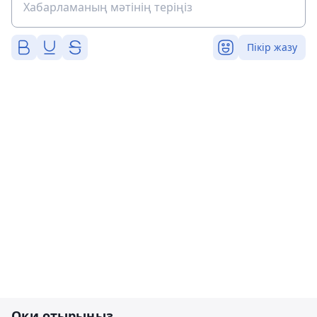
Пікір жазу
Оқи отырыңыз