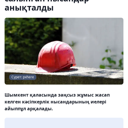
анықталды
Сурет: pxhere
Шымкент қаласында заңсыз жұмыс жасап
келген кәсіпкерлік нысандарының иелері
айыппұл арқалады.