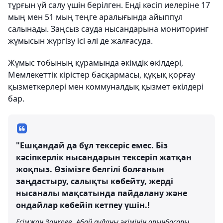
тұрғын үй салу үшін берілген. Енді кәсіп иелеріне 17
мың мен 51 мың теңге аралығында айыппұл
салынады. Заңсыз сауда нысандарына мониторинг
жұмысын жүргізу ісі әлі де жалғасуда.
Жұмыс тобының құрамында әкімдік өкілдері,
Мемлекеттік кірістер басқармасы, құқық қорғау
қызметкерлері мен коммуналдық қызмет өкілдері
бар.
"Ешқандай да бұл тексеріс емес. Біз
кәсіпкерлік нысандарын тексеріп жатқан
жоқпыз. Өзімізге белгілі болғанын
заңдастыру, салықты көбейту, жерді
нысаналы мақсатында пайдалану және
ондайлар көбейіп кетпеу үшін.!
Есімжан Заңқоев, Абай ауданы әкімінің орынбасары