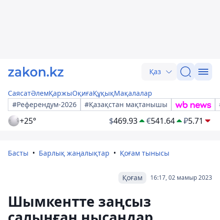
Қаз
Саясат
Әлем
Қаржы
Оқиға
Құқық
Мақалалар
#Референдум-2026
#Қазақстан мақтанышы
+25°
$
469.93
€
541.64
₽
5.71
Басты
Барлық жаңалықтар
Қоғам тынысы
Қоғам
16:17, 02 мамыр 2023
Шымкентте заңсыз
салынған нысандар