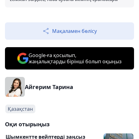
Мақаламен бөлісу
Google-ға қосылып,
жаңалықтарды бірінші болып оқыңыз
Айгерим Тарина
Қазақстан
Оқи отырыңыз
Шымкентте вейптерді заңсыз