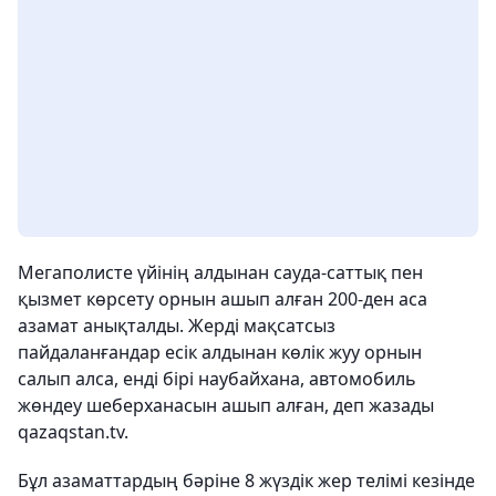
Мегаполисте үйінің алдынан сауда-саттық пен
қызмет көрсету орнын ашып алған 200-ден аса
азамат анықталды. Жерді мақсатсыз
пайдаланғандар есік алдынан көлік жуу орнын
салып алса, енді бірі наубайхана, автомобиль
жөндеу шеберханасын ашып алған, деп жазады
qazaqstan.tv.
Бұл азаматтардың бәріне 8 жүздік жер телімі кезінде