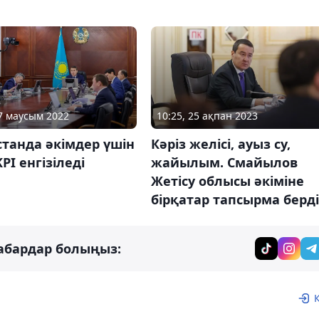
10:25, 25 ақпан 2023
07 маусым 2022
Кәріз желісі, ауыз су,
танда әкімдер үшін
жайылым. Смайылов
PI енгізіледі
Жетісу облысы әкіміне
бірқатар тапсырма берді
абардар болыңыз: