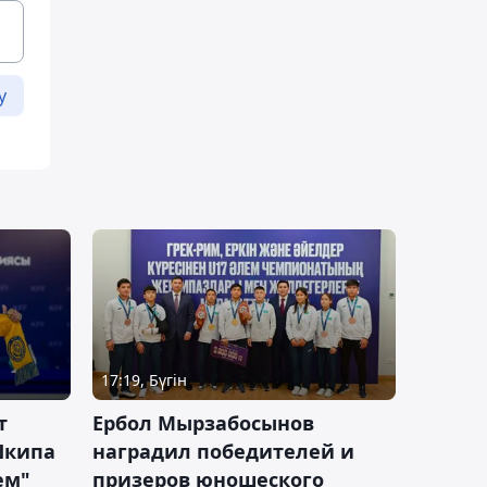
у
17:19, Бүгін
т
Ербол Мырзабосынов
Шкипа
наградил победителей и
ем"
призеров юношеского