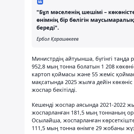
"Бұл мәселенің шешімі – көкөніст
өнімнің бір бөлігін маусымаралық
береді".
Ербол Қарашөкеев
Министрдің айтуынша, бүгінгі таңда
952,8 мың тонна болатын 1 208 көкөні
картоп қоймасы және 55 жеміс қойма
мақсатында 2025 жылға дейін көкөніс
жоспар бекітілді.
Кешенді жоспар аясында 2021-2022 ж
жоспарланған 181,5 мың тоннаның ор
Осылайша, жоспарланған көрсеткіште
111,5 мың тонна өнімге 29 жобаны жү