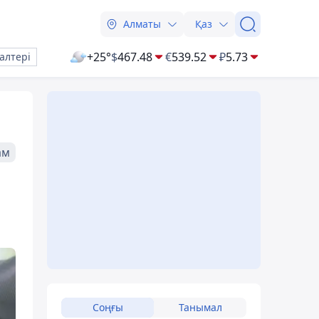
Алматы
Қаз
+25°
$
467.48
€
539.52
₽
5.73
алтері
ам
Соңғы
Танымал