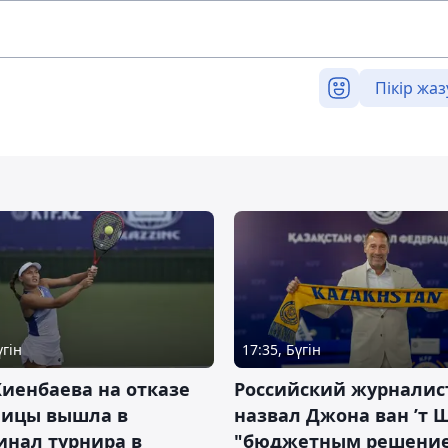
Пікір жаз
үгін
17:35, Бүгін
иенбаева на отказе
Российский журналис
ницы вышла в
назвал Джона ван ’т 
инал турнира в
"бюджетным решени