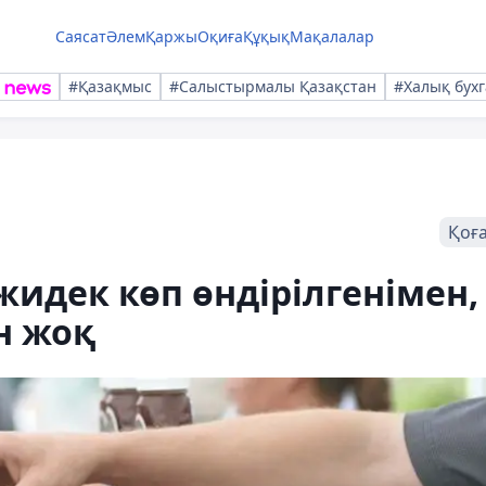
Саясат
Әлем
Қаржы
Оқиға
Құқық
Мақалалар
#Қазақмыс
#Салыстырмалы Қазақстан
#Халық бухг
Қоғ
жидек көп өндірілгенімен,
н жоқ