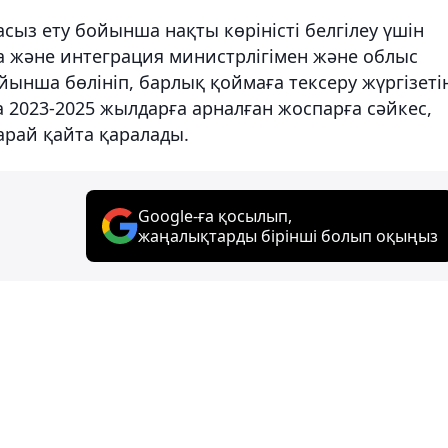
сыз ету бойынша нақты көріністі белгілеу үшін
 және интеграция министрлігімен және облыс
ойынша бөлініп, барлық қоймаға тексеру жүргізеті
023-2025 жылдарға арналған жоспарға сәйкес,
арай қайта қаралады.
Google-ға қосылып,
жаңалықтарды бірінші болып оқыңыз