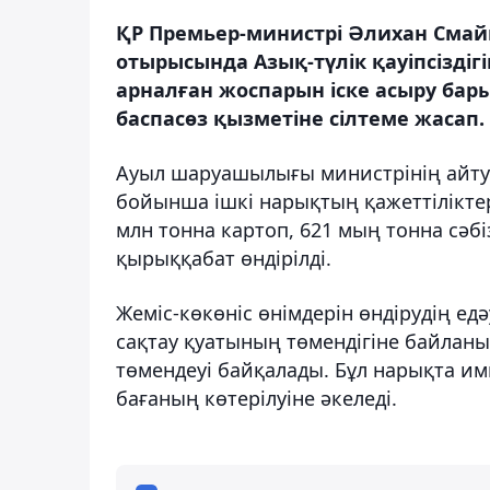
ҚР Премьер-министрі Әлихан Смай
отырысында Азық-түлік қауіпсіздіг
арналған жоспарын іске асыру бары
баспасөз қызметіне сілтеме жасап.
Ауыл шаруашылығы министрінің айтуын
бойынша ішкі нарықтың қажеттіліктер
млн тонна картоп, 621 мың тонна сәбі
қырыққабат өндірілді.
Жеміс-көкөніс өнімдерін өндірудің ед
сақтау қуатының төмендігіне байлан
төмендеуі байқалады. Бұл нарықта и
бағаның көтерілуіне әкеледі.