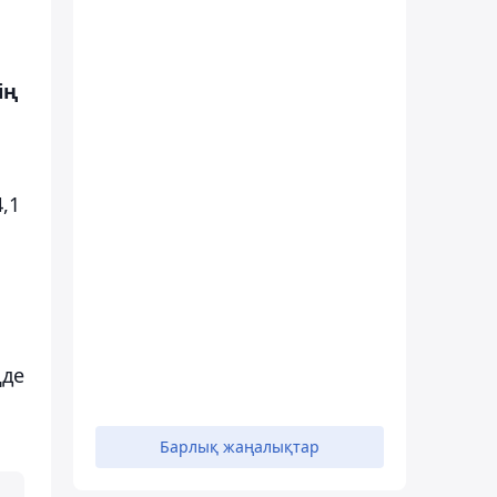
ің
,1
ңде
Барлық жаңалықтар