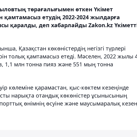
ыловтың төрағалығымен өткен Үкімет
ін қамтамасыз етудің 2022-2024 жылдарға
сы қаралды, деп хабарлайды Zakon.kz Үкіметт
ша, Қазақстан көкөністердің негізгі түрлері
ін толық қамтамасыз етеді. Мәселен, 2022 жылы 4
з, 1,1 млн тонна пияз және 551 мың тонна
әуір көлеміне қарамастан, қыс-көктем кезеңінде
ысты нарықта отандық көкөністер ұсынысының
мпорттық өнімнің өсуіне және маусымаралық кезе