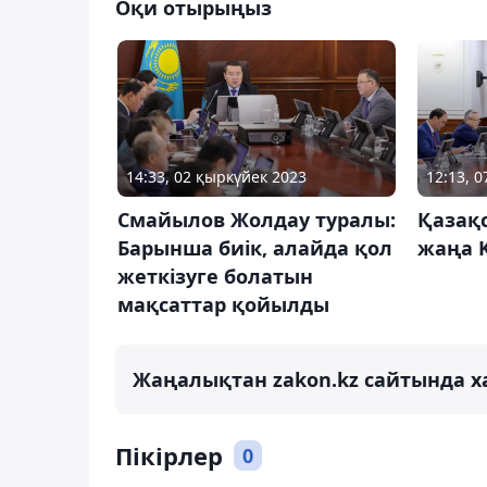
Оқи отырыңыз
14:33, 02 қыркүйек 2023
12:13, 
Смайылов Жолдау туралы:
Қазақс
Барынша биік, алайда қол
жаңа K
жеткізуге болатын
мақсаттар қойылды
Жаңалықтан zakon.kz сайтында х
Пікірлер
0