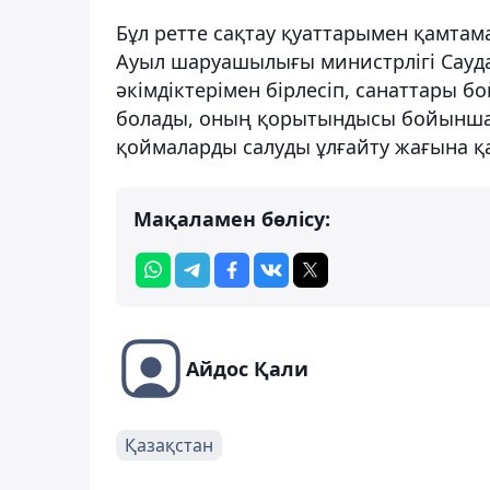
Бұл ретте сақтау қуаттарымен қамтама
Ауыл шаруашылығы министрлігі Сауда
әкімдіктерімен бірлесіп, санаттары б
болады, оның қорытындысы бойынша 2
қоймаларды салуды ұлғайту жағына қ
Мақаламен бөлісу:
Айдос Қали
Қазақстан