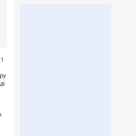
 1
ру
ді
.
н