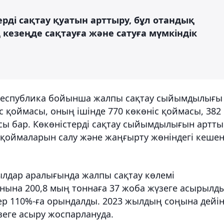
ерді сақтау қуатын арттыру, бұл отандық
 кезеңде сақтауға және сатуға мүмкіндік
 республика бойынша жалпы сақтау сыйымдылығы
с қоймасы, оның ішінде 770 көкөніс қоймасы, 382
сы бар. Көкөністерді сақтау сыйымдылығын артты
 қоймаларын салу және жаңғырту жөніндегі кешен
ылдар аралығында жалпы сақтау көлемі
нына 200,8 мың тоннаға 37 жоба жүзеге асырылды
р 110%-ға орындалды. 2023 жылдың соңына дейі
зеге асыру жоспарлануда.