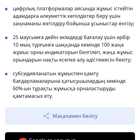
цифрлық платформалар аясында жұмыс істейтін
адамдарға әлеуметтік кепілдіктер беру үшін
заңнаманы жетілдіру бойынша ұсыныстар енгізу;
25 маусымға дейін әкімдерді бағалау үшін әрбір
10 мың тұрғынға шаққанда кемінде 100 жаңа
жұмыс орны индикаторын белгілеп, жаңа жұмыс
орындарын нақты есепке алу әдістемесін бекіту;
субсидияланатын жұмыспен қамту
бағдарламаларына қатысушылардың кемінде
60%-ын тұрақты жұмысқа орналастыруды
қамтамасыз ету.
Мақаламен бөлісу