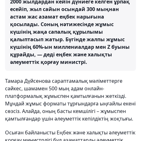
2000 жылдардан кейін дүниеге келген ұрпақ
есейіп, жыл сайын осындай 300 мыңнан
астам жас азамат еңбек нарығына
қосылады. Соның нәтижесінде жұмыс
күшінің жаңа сапалық құрылымы
қалыптасып жатыр. Бүгінде жалпы жұмыс
күшінің 60%-ын миллениалдар мен Z буыны
құрайды, — деді еңбек және халықты
әлеуметтік қорғау министрі.
Тамара Дүйсенова сараптамалық мәліметтерге
сәйкес, шамамен 500 мың адам онлайн-
платформалық жұмыспен қамтылғанын жеткізді.
Мұндай жұмыс форматы тұрғындарға ыңғайлы екені
сөзсіз. Алайда, оның басты кемшілігі – жұмыспен
қамтылғандар үшін әлеуметтік кепілдіктің жоқтығы.
Осыған байланысты Еңбек және халықты әлеуметтік
қорғау министрлігі бұл азаматтарды әлеуметтік