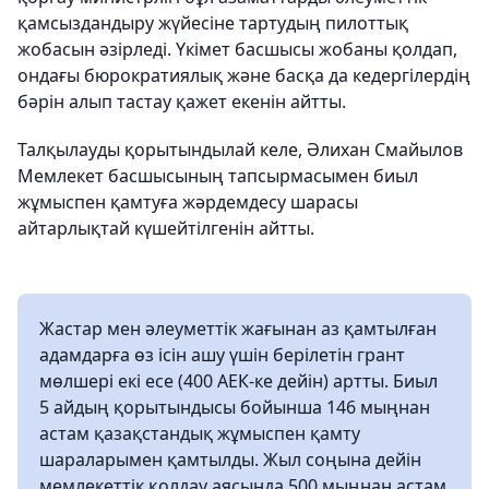
қамсыздандыру жүйесіне тартудың пилоттық
жобасын әзірледі. Үкімет басшысы жобаны қолдап,
ондағы бюрократиялық және басқа да кедергілердің
бәрін алып тастау қажет екенін айтты.
Талқылауды қорытындылай келе, Әлихан Смайылов
Мемлекет басшысының тапсырмасымен биыл
жұмыспен қамтуға жәрдемдесу шарасы
айтарлықтай күшейтілгенін айтты.
Жастар мен әлеуметтік жағынан аз қамтылған
адамдарға өз ісін ашу үшін берілетін грант
мөлшері екі есе (400 АЕК-ке дейін) артты. Биыл
5 айдың қорытындысы бойынша 146 мыңнан
астам қазақстандық жұмыспен қамту
шараларымен қамтылды. Жыл соңына дейін
мемлекеттік қолдау аясында 500 мыңнан астам