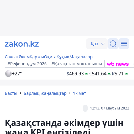
Қаз
Саясат
Әлем
Қаржы
Оқиға
Құқық
Мақалалар
#Референдум-2026
#Қазақстан мақтанышы
+27°
$
469.93
€
541.64
₽
5.71
Басты
Барлық жаңалықтар
Үкімет
12:13, 07 маусым 2022
Қазақстанда әкімдер үшін
жаңа KPI енгізіледі