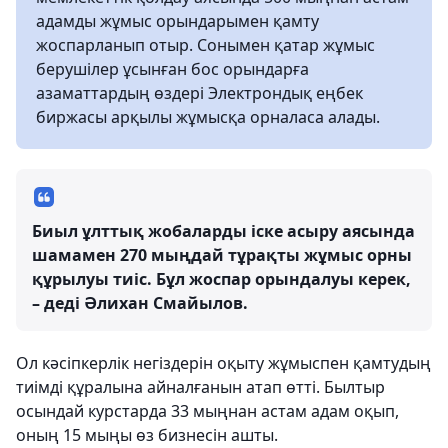
адамды жұмыс орындарымен қамту
жоспарланып отыр. Сонымен қатар жұмыс
берушілер ұсынған бос орындарға
азаматтардың өздері Электрондық еңбек
биржасы арқылы жұмысқа орналаса алады.
Биыл ұлттық жобаларды іске асыру аясында
шамамен 270 мыңдай тұрақты жұмыс орны
құрылуы тиіс. Бұл жоспар орындалуы керек,
– деді Әлихан Смайылов.
Ол кәсіпкерлік негіздерін оқыту жұмыспен қамтудың
тиімді құралына айналғанын атап өтті. Былтыр
осындай курстарда 33 мыңнан астам адам оқып,
оның 15 мыңы өз бизнесін ашты.