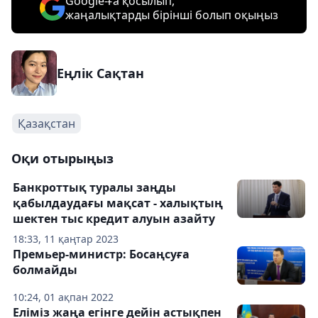
Google-ға қосылып,
жаңалықтарды бірінші болып оқыңыз
Еңлік Сақтан
Қазақстан
Оқи отырыңыз
Банкроттық туралы заңды
қабылдаудағы мақсат - халықтың
шектен тыс кредит алуын азайту
18:33, 11 қаңтар 2023
Премьер-министр: Босаңсуға
болмайды
10:24, 01 ақпан 2022
Еліміз жаңа егінге дейін астықпен