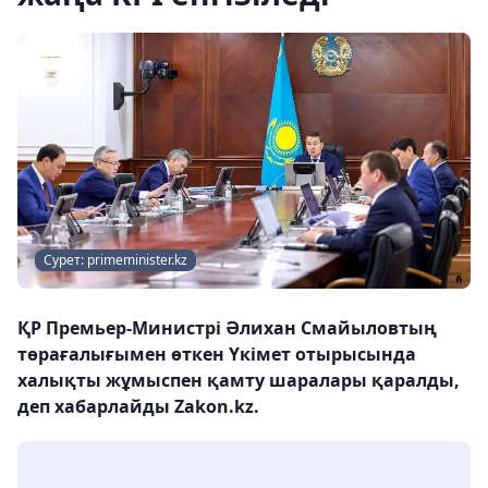
Сурет: primeminister.kz
ҚР Премьер-Министрі Әлихан Смайыловтың
төрағалығымен өткен Үкімет отырысында
халықты жұмыспен қамту шаралары қаралды,
деп хабарлайды Zakon.kz.