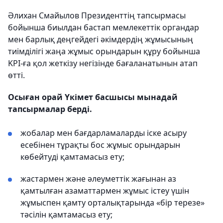
Әлихан Смайылов Президенттің тапсырмасы
бойынша биылдан бастап мемлекеттік органдар
мен барлық деңгейдегі әкімдердің жұмысының
тиімділігі жаңа жұмыс орындарын құру бойынша
KPI-ға қол жеткізу негізінде бағаланатынын атап
өтті.
Осыған орай Үкімет басшысы мынадай
тапсырмалар берді.
жобалар мен бағдарламаларды іске асыру
есебінен тұрақты бос жұмыс орындарын
көбейтуді қамтамасыз ету;
жастармен және әлеуметтік жағынан аз
қамтылған азаматтармен жұмыс істеу үшін
жұмыспен қамту орталықтарында «бір терезе»
тәсілін қамтамасыз ету;