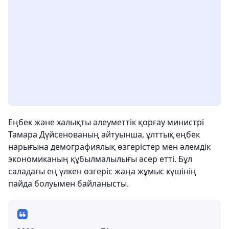
Еңбек және халықты әлеуметтік қорғау министрі
Тамара Дүйсенованың айтуынша, ұлттық еңбек
нарығына демографиялық өзгерістер мен әлемдік
экономиканың құбылмалылығы әсер етті. Бұл
саладағы ең үлкен өзгеріс жаңа жұмыс күшінің
пайда болуымен байланысты.