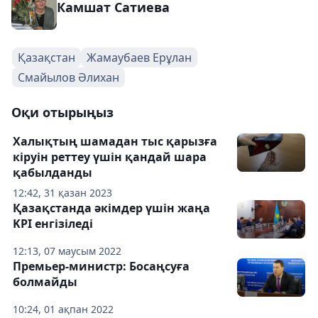
Камшат Сатиева
Қазақстан
Жамаубаев Ерұлан
Смайылов Әлихан
Оқи отырыңыз
Халықтың шамадан тыс қарызға
кіруін реттеу үшін қандай шара
қабылданды
12:42, 31 қазан 2023
Қазақстанда әкімдер үшін жаңа
KPI енгізіледі
12:13, 07 маусым 2022
Премьер-министр: Босаңсуға
болмайды
10:24, 01 ақпан 2022