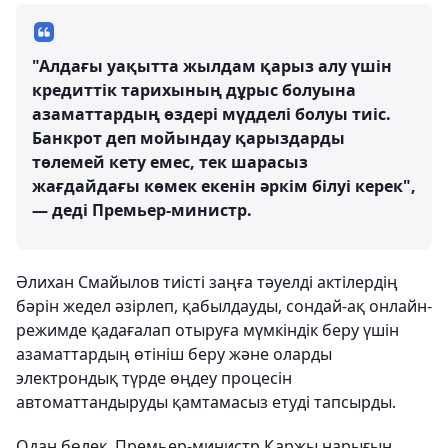
"Алдағы уақытта жылдам қарыз алу үшін
кредиттік тарихының дұрыс болуына
азаматтардың өздері мүдделі болуы тиіс.
Банкрот деп мойындау қарыздарды
төлемей кету емес, тек шарасыз
жағдайдағы көмек екенін әркім білуі керек",
— деді Премьер-министр.
Әлихан Смайылов тиісті заңға тәуелді актілердің
бәрін жедел әзірлеп, қабылдауды, сондай-ақ онлайн-
режимде қадағалап отыруға мүмкіндік беру үшін
азаматтардың өтініш беру және оларды
электрондық түрде өңдеу процесін
автоматтандыруды қамтамасыз етуді тапсырды.
Одан бөлек, Премьер-министр Қаржы нарығын