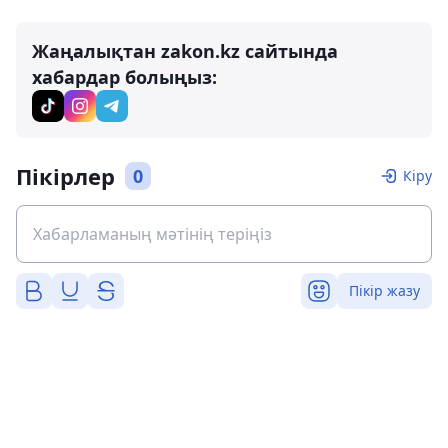
Жаңалықтан zakon.kz сайтында
хабардар болыңыз:
Пікірлер
0
Кіру
Пікір жазу