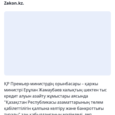
Zakon.kz.
ҚР Премьер-министрдің орынбасары – қаржы
министрі Ерұлан Жамаубаев халықтың шектен тыс
кредит алуын азайту жұмыстары аясында
"Қазақстан Республикасы азаматтарының төлем
қабілеттілігін қалпына келтіру және банкроттығы
туралы" заң қабылданғанын мәлімдеді, деп