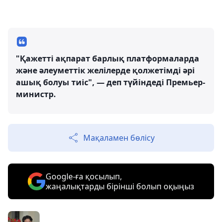
"Қажетті ақпарат барлық платформаларда
және әлеуметтік желілерде қолжетімді әрі
ашық болуы тиіс", — деп түйіндеді Премьер-
министр.
Мақаламен бөлісу
Google-ға қосылып,
жаңалықтарды бірінші болып оқыңыз