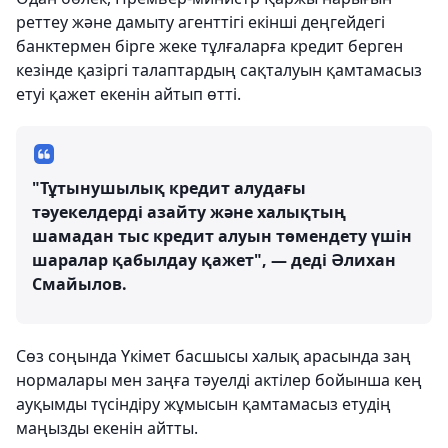
реттеу және дамыту агенттігі екінші деңгейдегі
банктермен бірге жеке тұлғаларға кредит берген
кезінде қазіргі талаптардың сақталуын қамтамасыз
етуі қажет екенін айтып өтті.
"Тұтынушылық кредит алудағы
тәуекелдерді азайту және халықтың
шамадан тыс кредит алуын төмендету үшін
шаралар қабылдау қажет", — деді Әлихан
Смайылов.
Сөз соңында Үкімет басшысы халық арасында заң
нормалары мен заңға тәуелді актілер бойынша кең
ауқымды түсіндіру жұмысын қамтамасыз етудің
маңызды екенін айтты.