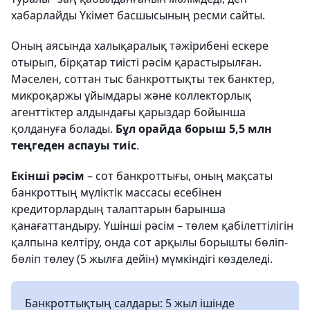
хабарлайды Үкімет басшысының ресми сайты.
Оның аясында халықаралық тәжірибені ескере
отырып, бірқатар тиісті рәсім қарастырылған.
Мәселен, соттан тыс банкроттықты тек банктер,
микроқаржы ұйымдары және коллекторлық
агенттіктер алдындағы қарыздар бойынша
қолдануға болады.
Бұл орайда борыш 5,5 млн
теңгеден аспауы тиіс
.
Екінші рәсім
– сот банкроттығы, оның мақсаты
банкроттың мүліктік массасы есебінен
кредиторлардың талаптарын барынша
қанағаттандыру. Үшінші рәсім – төлем қабілеттілігін
қалпына келтіру, онда сот арқылы борышты бөліп-
бөліп төлеу (5 жылға дейін) мүмкіндігі көзделеді.
Банкроттықтың салдары: 5 жыл ішінде