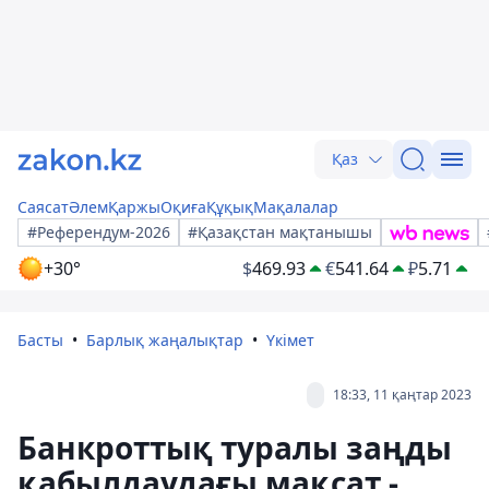
Қаз
Саясат
Әлем
Қаржы
Оқиға
Құқық
Мақалалар
#Референдум-2026
#Қазақстан мақтанышы
+30°
$
469.93
€
541.64
₽
5.71
Басты
Барлық жаңалықтар
Үкімет
18:33, 11 қаңтар 2023
Банкроттық туралы заңды
қабылдаудағы мақсат -