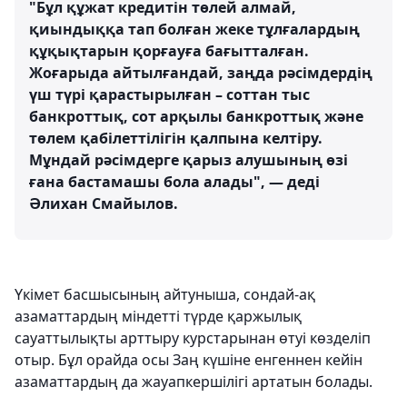
"Бұл құжат кредитін төлей алмай,
қиындыққа тап болған жеке тұлғалардың
құқықтарын қорғауға бағытталған.
Жоғарыда айтылғандай, заңда рәсімдердің
үш түрі қарастырылған – соттан тыс
банкроттық, сот арқылы банкроттық және
төлем қабілеттілігін қалпына келтіру.
Мұндай рәсімдерге қарыз алушының өзі
ғана бастамашы бола алады", — деді
Әлихан Смайылов.
Үкімет басшысының айтуныша, сондай-ақ
азаматтардың міндетті түрде қаржылық
сауаттылықты арттыру курстарынан өтуі көзделіп
отыр. Бұл орайда осы Заң күшіне енгеннен кейін
азаматтардың да жауапкершілігі артатын болады.