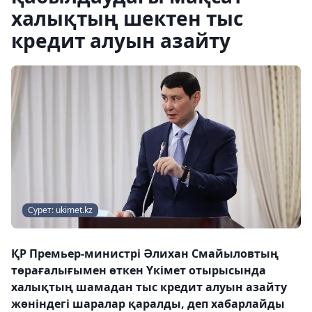
халықтың шектен тыс
кредит алуын азайту
Сурет: ukimet.kz
ҚР Премьер-министрі Әлихан Смайыловтың
төрағалығымен өткен Үкімет отырысында
халықтың шамадан тыс кредит алуын азайту
жөніндегі шаралар қаралды, деп хабарлайды