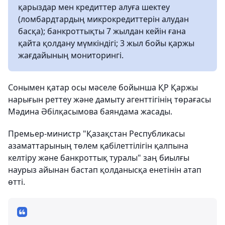
қарыздар мен кредиттер алуға шектеу
(ломбардтардың микрокредиттерін алудан
басқа); банкроттықты 7 жылдан кейін ғана
қайта қолдану мүмкіндігі; 3 жыл бойы қаржы
жағдайының мониторингі.
Сонымен қатар осы мәселе бойынша ҚР Қаржы
нарығын реттеу және дамыту агенттігінің төрағасы
Мәдина Әбілқасымова баяндама жасады.
Премьер-министр "Қазақстан Республикасы
азаматтарының төлем қабілеттілігін қалпына
келтіру және банкроттық туралы" заң биылғы
наурыз айынан бастап қолданысқа енетінін атап
өтті.