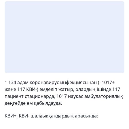
1 134 адам коронавирус инфекциясынан (–1017+
және 117 КВИ-) емделіп жатыр, олардың ішінде 117
пациент стационарда, 1017 науқас амбулаториялық
деңгейде ем қабылдауда.
КВИ+, КВИ- шалдыққандардың арасында: