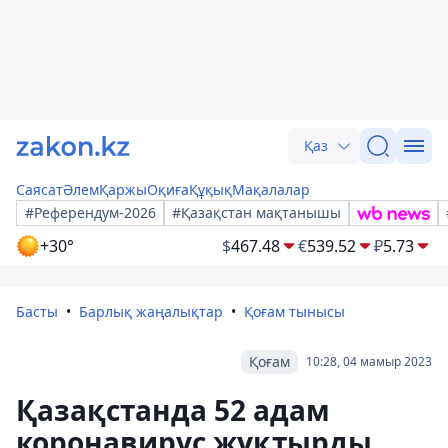
Қаз
Саясат
Әлем
Қаржы
Оқиға
Құқық
Мақалалар
#Референдум-2026
#Қазақстан мақтанышы
+30°
$
467.48
€
539.52
₽
5.73
Басты
Барлық жаңалықтар
Қоғам тынысы
Қоғам
10:28, 04 мамыр 2023
Қазақстанда 52 адам
коронавирус жұқтырды