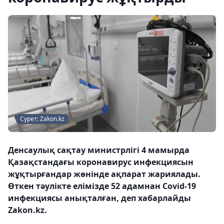
Сурет: Zakon.kz
Денсаулық сақтау министрлігі 4 мамырда
Қазақстандағы коронавирус инфекциясын
жұқтырғандар жөнінде ақпарат жариялады.
Өткен тәулікте елімізде 52 адамнан Сovid-19
инфекциясы анықталған, деп хабарлайды
Zakon.kz.