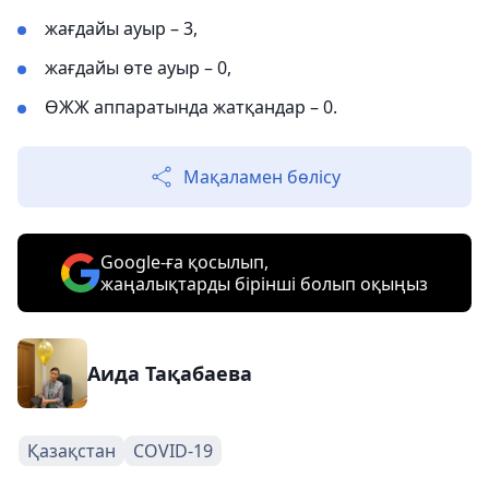
жағдайы ауыр – 3,
жағдайы өте ауыр – 0,
ӨЖЖ аппаратында жатқандар – 0.
Мақаламен бөлісу
Google-ға қосылып,
жаңалықтарды бірінші болып оқыңыз
Аида Тақабаева
Қазақстан
COVID-19