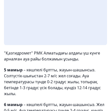
"Қазгидромет" РМК Алматыдағы алдағы үш күнге
арналған ауа райы болжамын ұсынды.
5 мамыр
– көшпелі бұлтты, жауын-шашынсыз.
Солтүстік-шығыстан 2-7 м/с жел соғады. Ауа
температурасы түнде 0-2 градус жылы, топырақ
бетінде 1-3 градус үсік болады, күндіз 12-14 градус
жылы.
6 мамыр
– көшпелі бұлтты, жауын-шашынсыз. Жел
0-5 м/с. Ауа температурасы түнде 2-4 градус, күндіз