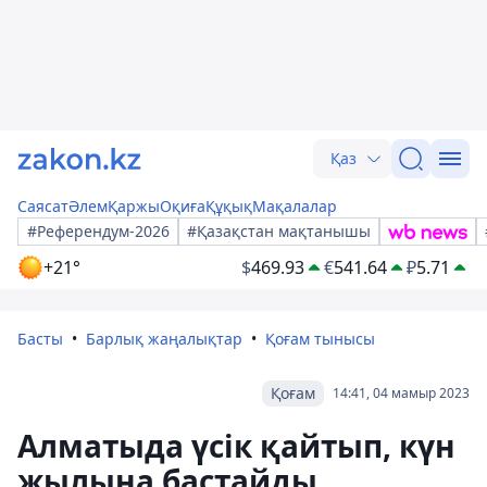
Қаз
Саясат
Әлем
Қаржы
Оқиға
Құқық
Мақалалар
#Референдум-2026
#Қазақстан мақтанышы
+21°
$
469.93
€
541.64
₽
5.71
Басты
Барлық жаңалықтар
Қоғам тынысы
Қоғам
14:41, 04 мамыр 2023
Алматыда үсік қайтып, күн
жылына бастайды