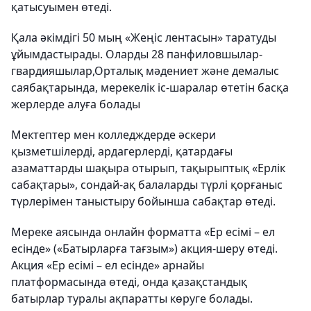
қатысуымен өтеді.
Қала әкімдігі 50 мың «Жеңіс лентасын» таратуды
ұйымдастырады. Оларды 28 панфиловшылар-
гвардияшылар,Орталық мәдениет және демалыс
саябақтарында, мерекелік іс-шаралар өтетін басқа
жерлерде алуға болады
Мектептер мен колледждерде әскери
қызметшілерді, ардагерлерді, қатардағы
азаматтарды шақыра отырып, тақырыптық «Ерлік
сабақтары», сондай-ақ балаларды түрлі қорғаныс
түрлерімен таныстыру бойынша сабақтар өтеді.
Мереке аясында онлайн форматта «Ер есімі – ел
есінде» («Батырларға тағзым») акция-шеру өтеді.
Акция «Ер есімі – ел есінде» арнайы
платформасында өтеді, онда қазақстандық
батырлар туралы ақпаратты көруге болады.