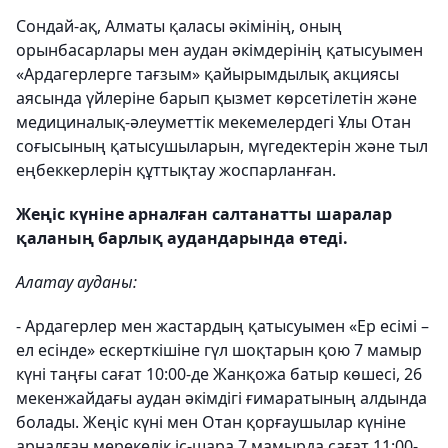
Сондай-ақ, Алматы қаласы әкімінің, оның
орынбасарлары мен аудан әкімдерінің қатысуымен
«Ардагерлерге тағзым» қайырымдылық акциясы
аясында үйлеріне барып қызмет көрсетілетін және
медициналық-әлеуметтік мекемелердегі Ұлы Отан
соғысының қатысушыларын, мүгедектерін және тыл
еңбеккерлерін құттықтау жоспарланған.
Жеңіс күніне арналған салтанатты шаралар
қаланың барлық аудандарында өтеді.
Алатау ауданы:
- Ардагерлер мен жастардың қатысуымен «Ер есімі –
ел есінде» ескерткішіне гүл шоқтарын қою 7 мамыр
күні таңғы сағат 10:00-де Жанқожа батыр көшесі, 26
мекенжайдағы аудан әкімдігі ғимаратының алдында
болады. Жеңіс күні мен Отан қорғаушылар күніне
арналған мерекелік іс-шара 7 мамырда сағат 11:00-