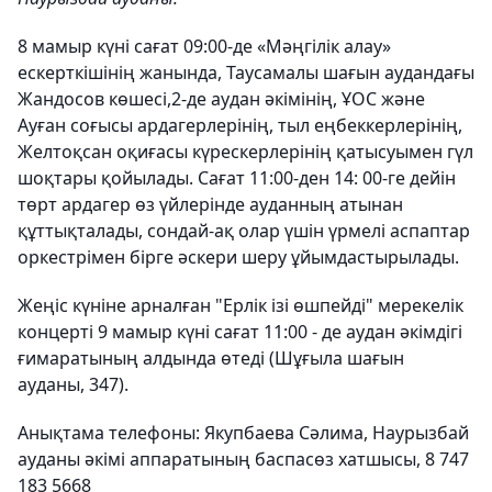
8 мамыр күні сағат 09:00-де «Мәңгілік алау»
ескерткішінің жанында, Таусамалы шағын аудандағы
Жандосов көшесі,2-де аудан әкімінің, ҰОС және
Ауған соғысы ардагерлерінің, тыл еңбеккерлерінің,
Желтоқсан оқиғасы күрескерлерінің қатысуымен гүл
шоқтары қойылады. Сағат 11:00-ден 14: 00-ге дейін
төрт ардагер өз үйлерінде ауданның атынан
құттықталады, сондай-ақ олар үшін үрмелі аспаптар
оркестрімен бірге әскери шеру ұйымдастырылады.
Жеңіс күніне арналған "Ерлік ізі өшпейді" мерекелік
концерті 9 мамыр күні сағат 11:00 - де аудан әкімдігі
ғимаратының алдында өтеді (Шұғыла шағын
ауданы, 347).
Анықтама телефоны: Якупбаева Сәлима, Наурызбай
ауданы әкімі аппаратының баспасөз хатшысы, 8 747
183 5668