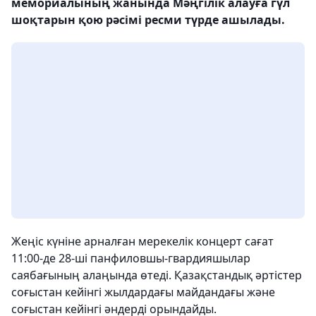
мемориалының жанында Мәңгілік алауға гүл
шоқтарын қою рәсімі ресми түрде ашылады.
Жеңіс күніне арналған мерекелік концерт сағат
11:00-де 28-ші панфиловшы-гвардияшылар
саябағының алаңында өтеді. Қазақстандық әртістер
соғыстан кейінгі жылдардағы майдандағы және
соғыстан кейінгі әндерді орындайды.