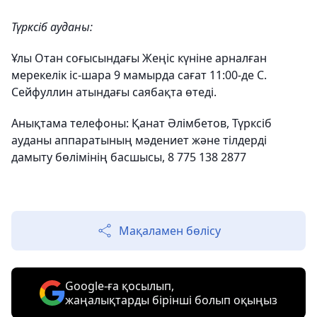
Түрксіб ауданы:
Ұлы Отан соғысындағы Жеңіс күніне арналған
мерекелік іс-шара 9 мамырда сағат 11:00-де С.
Сейфуллин атындағы саябақта өтеді.
Анықтама телефоны: Қанат Әлімбетов, Түрксіб
ауданы аппаратының мәдениет және тілдерді
дамыту бөлімінің басшысы, 8 775 138 2877
Мақаламен бөлісу
Google-ға қосылып,
жаңалықтарды бірінші болып оқыңыз