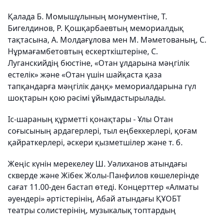
Қалада Б. Момышұлының монументіне, Т.
Бигелдинов, Р. Қошқарбаевтың мемориалдық
тақтасына, А. Молдағұлова мен М. Мәметованың, С.
Нұрмағамбетовтың ескерткіштеріне, С.
Луганскийдің бюстіне, «Отан ұлдарына мәңгілік
естелік» және «Отан үшін шайқаста қаза
тапқандарға мәңгілік даңқ» мемориалдарына гүл
шоқтарын қою рәсімі ұйымдастырылады.
Іс-шараның құрметті қонақтары - Ұлы Отан
соғысының ардагерлері, тыл еңбеккерлері, қоғам
қайраткерлері, әскери қызметшілер және т. б.
Жеңіс күнін мерекелеу Ш. Уәлиханов атындағы
скверде және Жібек Жолы-Панфилов көшелерінде
сағат 11.00-ден бастап өтеді. Концерттер «Алматы
әуендері» әртістерінің, Абай атындағы ҚҰОБТ
театры солистерінің, музыкалық топтардың