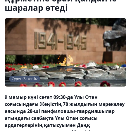
шаралар өтеді
Сурет: Zakon.kz
9 мамыр күні сағат 09:30-да Ұлы Отан
соғысындағы Жеңістің 78 жылдығын мерекелеу
аясында 28-ші панфиловшы-гвардияшылар
атындағы саябақта Ұлы Отан соғысы
ардагерлерінің қатысуымен Даңқ