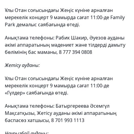
Ұлы Отан соғысындағы Жеңіс күніне арналған
мерекелік концерт 9 мамырда сағат 11:00-де Family
Park демалыс саябағында өтеді.
Анықтама телефоны: Рабик Шакир, Әуезов ауданы
әкімі аппаратының мәдениет және тілдерді дамыту
бөлімінің бас маманы, 8 777 394 0808
Жетісу ауданы:
Ұлы Отан соғысындағы Жеңіс күніне арналған
мерекелік концерт 9 мамырда сағат 11:00-де
«Гүлдер» саябағында өтеді.
Анықтама телефоны: Батыргереева Әсемгүл
Мақсатқызы, Жетісу ауданы әкімі аппаратының
баспасөз хатшысы, 8 701 993 1113
Наурызбай ауданы: