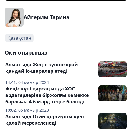
Айгерим Тарина
Қазақстан
Оқи отырыңыз
Алматыда Жеңіс күніне орай
қандай іс-шаралар өтеді
14:41, 04 мамыр 2024
Жеңіс күні қарсаңында ҰОС
ардагерлеріне біржолғы көмекке
барлығы 4,6 млрд теңге бөлінді
10:02, 05 мамыр 2023
Алматыда Отан қорғаушы күні
қалай мерекеленеді