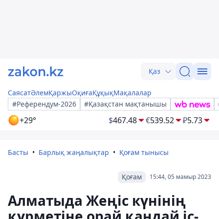
Қаз
Саясат
Әлем
Қаржы
Оқиға
Құқық
Мақалалар
#Референдум-2026
#Қазақстан мақтанышы
+29°
$
467.48
€
539.52
₽
5.73
Басты
Барлық жаңалықтар
Қоғам тынысы
Қоғам
15:44, 05 мамыр 2023
Алматыда Жеңіс күнінің
құрметіне орай қандай іс-