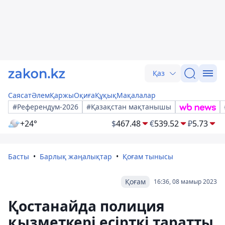
Қаз
Саясат
Әлем
Қаржы
Оқиға
Құқық
Мақалалар
#Референдум-2026
#Қазақстан мақтанышы
+24°
$
467.48
€
539.52
₽
5.73
Басты
Барлық жаңалықтар
Қоғам тынысы
Қоғам
16:36, 08 мамыр 2023
Қостанайда полиция
қызметкері есірткі таратты