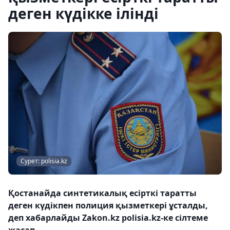
деген күдікке ілінді
Сурет: polisia.kz
Қостанайда синтетикалық есірткі таратты
деген күдікпен полиция қызметкері ұсталды,
деп хабарлайды Zakon.kz polisia.kz-ке сілтеме
жасап.