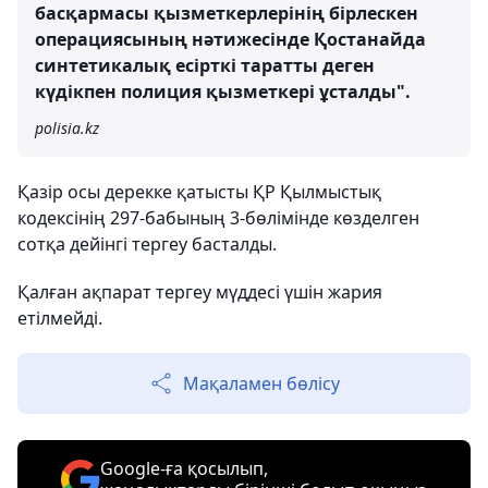
басқармасы қызметкерлерінің бірлескен
операциясының нәтижесінде Қостанайда
синтетикалық есірткі таратты деген
күдікпен полиция қызметкері ұсталды".
polisia.kz
Қазір осы дерекке қатысты ҚР Қылмыстық
кодексінің 297-бабының 3-бөлімінде көзделген
сотқа дейінгі тергеу басталды.
Қалған ақпарат тергеу мүддесі үшін жария
етілмейді.
Мақаламен бөлісу
Google-ға қосылып,