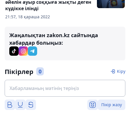
әйелін ауыр соққыға жықты деген
күдікке ілінді
21:57, 18 қараша 2022
Жаңалықтан zakon.kz сайтында
хабардар болыңыз:
Пікірлер
0
Кіру
Пікір жазу