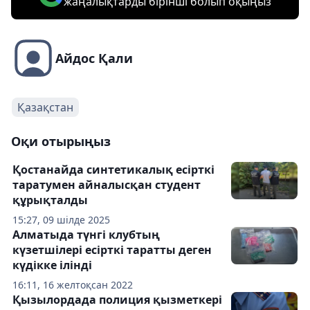
жаңалықтарды бірінші болып оқыңыз
Айдос Қали
Қазақстан
Оқи отырыңыз
Қостанайда синтетикалық есірткі
таратумен айналысқан студент
құрықталды
15:27, 09 шілде 2025
Алматыда түнгі клубтың
күзетшілері есірткі таратты деген
күдікке ілінді
16:11, 16 желтоқсан 2022
Қызылордада полиция қызметкері