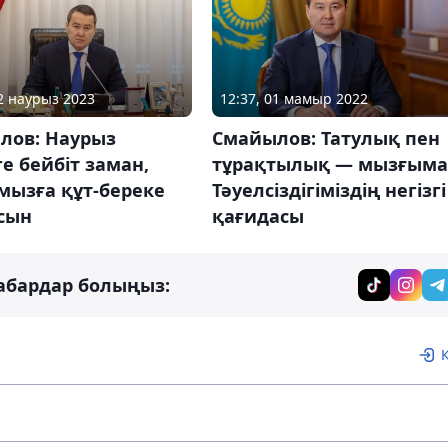
22 наурыз 2023
12:37, 01 мамыр 2022
лов: Наурыз
Смайылов: Татулық пен
ге бейбіт заман,
тұрақтылық — мызғыма
мызға құт-береке
Тәуелсіздігіміздің негізгі
сын
қағидасы
абардар болыңыз: