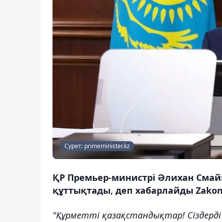
Сурет: primeminister.kz
ҚР Премьер-министрі Әлихан Смай
құттықтады, деп хабарлайды Zakon.
"Құрметті қазақстандықтар! Сіздерд