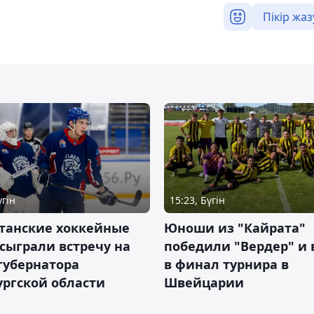
Пікір жаз
үгін
15:23, Бүгін
станские хоккейные
Юноши из "Кайрата"
сыграли встречу на
победили "Вердер" и
губернатора
в финал турнира в
ргской области
Швейцарии