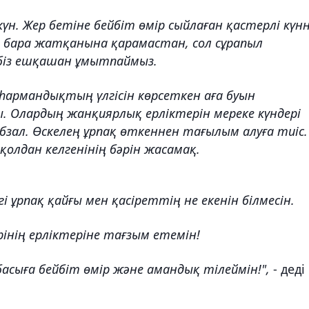
күн. Жер бетіне бейбіт өмір сыйлаған қастерлі күн
 бара жатқанына қарамастан, сол сұрапыл
біз ешқашан ұмытпаймыз.
қаһармандықтың үлгісін көрсеткен аға буын
ы. Олардың жанқиярлық ерліктерін мереке күндері
абзал. Өскелең ұрпақ өткеннен тағылым алуға тиіс.
қолдан келгенінің бәрін жасамақ.
гі ұрпақ қайғы мен қасіреттің не екенін білмесін.
рінің ерліктеріне тағзым етемін!
тбасыға бейбіт өмір және амандық тілеймін!",
- деді