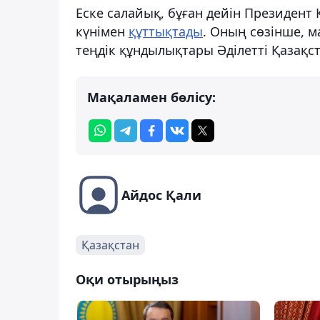
Еске салайық, бұған дейін Президент
күнімен
құттықтады
. Оның сөзінше, м
теңдік құндылықтары Әділетті Қазақс
Мақаламен бөлісу:
Айдос Қали
Қазақстан
Оқи отырыңыз