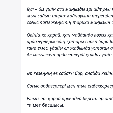
Бұл – біз үшін аса маңызды әрі айтулы 
жыл сайын тарих қойнауына тереңдеп
соғыстағы жеңістің тарихи маңызын 
Өкінішке қарай, қан майданда көзсіз 
ардагерлеріміздің қатары сиреп барад
ғана емес, ұдайы ел жадында ұстаған 
Ал мемлекет ардагерлерді қолдау үшін 
Әр кезеңнің өз сабағы бар, алайда кейін
Соғыс ардагерлері мен тыл еңбеккерле
Еліміз әрі қарай өркендей берсін, әр о
Үкімет басшысы.