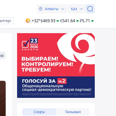
Алматы
Қаз
+32°
$
469.93
€
541.64
₽
5.71
алтері
ам
Соңғы
Танымал