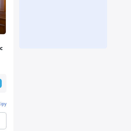
с
Кіру