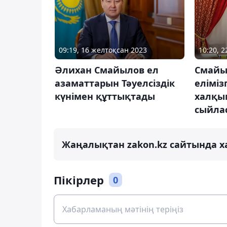
10:20, 
09:19, 16 желтоқсан 2023
Смайы
Әлихан Смайылов ел
еліміз
азаматтарын Тәуелсіздік
халқы
күнімен құттықтады
сыйла
Жаңалықтан zakon.kz сайтында х
Пікірлер
0