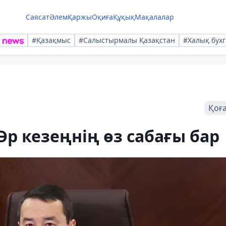
Саясат
Әлем
Қаржы
Оқиға
Құқық
Мақалалар
#Қазақмыс
#Салыстырмалы Қазақстан
#Халық бухг
Қоғ
р кезеңнің өз сабағы бар