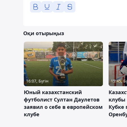
Оқи отырыңыз
16:07, Бүгін
15:45, Б
Юный казахстанский
Казах
футболист Султан Даулетов
клубы 
заявил о себе в европейском
Кубке 
клубе
Оренбу