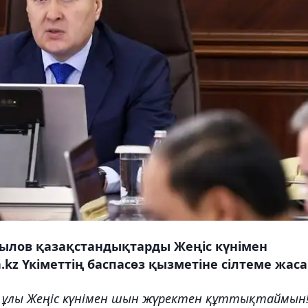
ылов қазақстандықтарды Жеңіс күнімен
kz Үкіметтің баспасөз қызметіне сілтеме жаса
і ұлы Жеңіс күнімен шын жүректен құттықтаймын