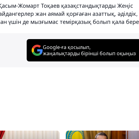
 Қасым-Жомарт Тоқаев қазақстандықтарды Жеңіс
айдангерлер жан аямай қорғаған азаттық, әділдік,
тан үшін де мызғымас темірқазық болып қала бере
Google-ға қосылып,
жаңалықтарды бірінші болып оқыңыз