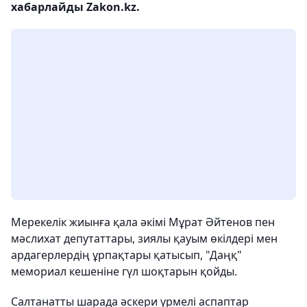
хабарлайды Zakon.kz.
Мерекелік жиынға қала әкімі Мұрат Әйтенов пен
мәслихат депутаттары, зиялы қауым өкілдері мен
ардагерлердің ұрпақтары қатысып, "Даңқ"
мемориал кешеніне гүл шоқтарын қойды.
Салтанатты шарада әскери үрмелі аспаптар