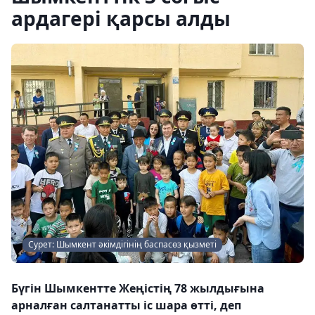
ардагері қарсы алды
Сурет: Шымкент әкімдігінің баспасөз қызметі
Бүгін Шымкентте Жеңістің 78 жылдығына
арналған салтанатты іс шара өтті, деп