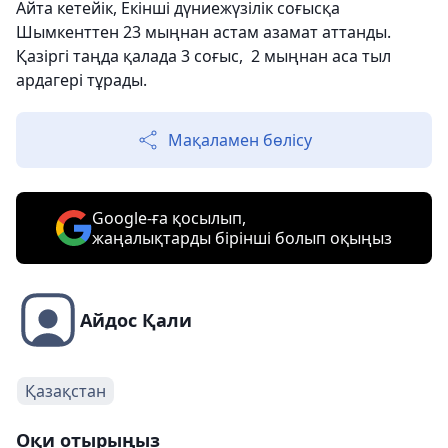
Айта кетейік, Екінші дүниежүзілік соғысқа
Шымкенттен 23 мыңнан астам азамат аттанды.
Қазіргі таңда қалада 3 соғыс, 2 мыңнан аса тыл
ардагері тұрады.
Мақаламен бөлісу
Google-ға қосылып,
жаңалықтарды бірінші болып оқыңыз
Айдос Қали
Қазақстан
Оқи отырыңыз