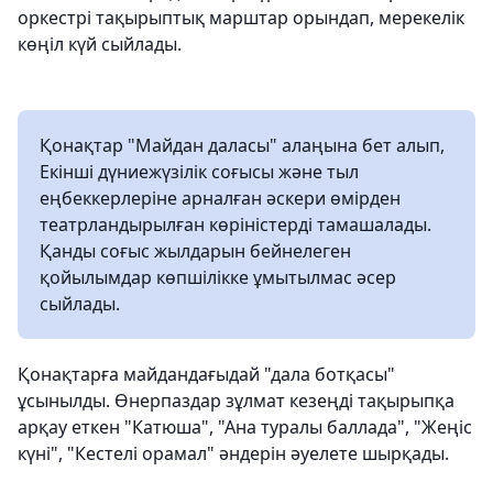
оркестрі тақырыптық марштар орындап, мерекелік
көңіл күй сыйлады.
Қонақтар "Майдан даласы" алаңына бет алып,
Екінші дүниежүзілік соғысы және тыл
еңбеккерлеріне арналған әскери өмірден
театрландырылған көріністерді тамашалады.
Қанды соғыс жылдарын бейнелеген
қойылымдар көпшілікке ұмытылмас әсер
сыйлады.
Қонақтарға майдандағыдай "дала ботқасы"
ұсынылды. Өнерпаздар зұлмат кезеңді тақырыпқа
арқау еткен "Катюша", "Ана туралы баллада", "Жеңіс
күні", "Кестелі орамал" әндерін әуелете шырқады.