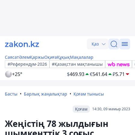
Қаз
Саясат
Әлем
Қаржы
Оқиға
Құқық
Мақалалар
#Референдум-2026
#Қазақстан мақтанышы
+25°
$
469.93
€
541.64
₽
5.71
Басты
Барлық жаңалықтар
Қоғам тынысы
Қоғам
14:30, 09 мамыр 2023
Жеңістің 78 жылдығын
шымкенттік 3 соғыс