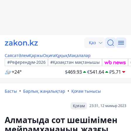
Қаз
Саясат
Әлем
Қаржы
Оқиға
Құқық
Мақалалар
#Референдум-2026
#Қазақстан мақтанышы
+24°
$
469.93
€
541.64
₽
5.71
Басты
Барлық жаңалықтар
Қоғам тынысы
Қоғам
23:31, 12 мамыр 2023
Алматыда сот шешімімен
мейрамхананың жазғы