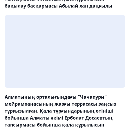
бақылау басқармасы Абылай хан даңғылы
Алматының орталығындағы "Чачапури"
мейрамханасының жазғы террасасы заңсыз
тұрғызылған. Қала тұрғындарының өтініші
бойынша Алматы әкімі Ерболат Досаевтың
тапсырмасы бойынша қала құрылысын