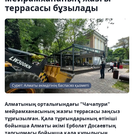
террасасы бұзылады
Сурет: Алматы әкімдігінің баспасөз қызметі
Алматының орталығындағы "Чачапури"
мейрамханасының жазғы террасасы заңсыз
тұрғызылған. Қала тұрғындарының өтініші
бойынша Алматы әкімі Ерболат Досаевтың
тапсырмасы бойынша қала құрылысын