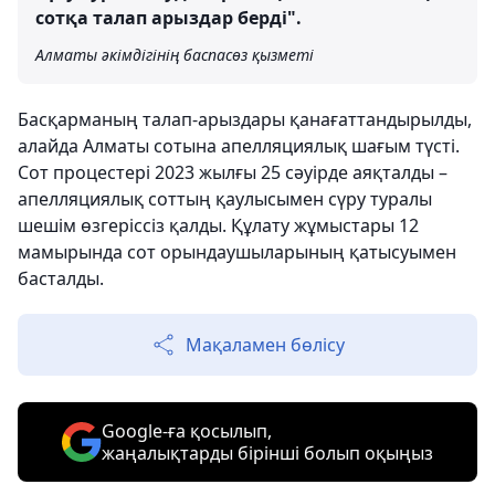
сотқа талап арыздар берді".
Алматы әкімдігінің баспасөз қызметі
Басқарманың талап-арыздары қанағаттандырылды,
алайда Алматы сотына апелляциялық шағым түсті.
Сот процестері 2023 жылғы 25 сәуірде аяқталды –
апелляциялық соттың қаулысымен сүру туралы
шешім өзгеріссіз қалды. Құлату жұмыстары 12
мамырында сот орындаушыларының қатысуымен
басталды.
Мақаламен бөлісу
Google-ға қосылып,
жаңалықтарды бірінші болып оқыңыз