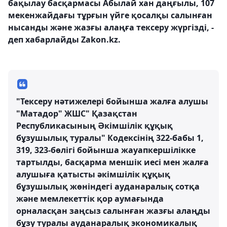
бақылау басқармасы Абылай хан даңғылы, 107
мекенжайдағы тұрғын үйге қосалқы салынған
нысанды және жазғы алаңға тексеру жүргізді, -
деп хабарлайды Zakon.kz.
"Тексеру нәтижелері бойынша жалға алушы
"Матадор" ЖШС" Қазақстан
Республикасының Әкімшілік құқық
бұзушылық туралы" Кодексінің 322-бабы 1,
319, 323-бөлігі бойынша жауапкершілікке
тартылды, басқарма меншік иесі мен жалға
алушыға қатысты әкімшілік құқық
бұзушылық жөніндегі ауданаралық сотқа
және мемлекеттік қор аумағында
орналасқан заңсыз салынған жазғы алаңды
бұзу туралы ауданаралық экономикалық