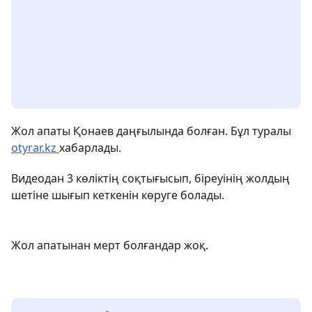
Жол апаты Қонаев даңғылында болған. Бұл туралы
otyrar.kz
хабарлады.
Видеодан 3 көліктің соқтығысып, біреуінің жолдың
шетіне шығып кеткенін көруге болады.
Жол апатынан мерт болғандар жоқ.