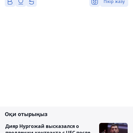
Пікір жазу
Оқи отырыңыз
Дияр Нургожай высказался о
продлении контракта с UFC после