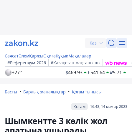
Қаз
Саясат
Әлем
Қаржы
Оқиға
Құқық
Мақалалар
#Референдум-2026
#Қазақстан мақтанышы
+27°
$
469.93
€
541.64
₽
5.71
Басты
Барлық жаңалықтар
Қоғам тынысы
Қоғам
16:48, 14 мамыр 2023
Шымкентте 3 көлік жол
апатына ұшырады