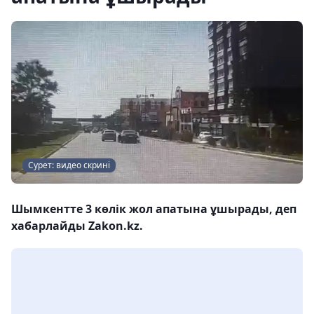
Сурет: видео скрині
Шымкентте 3 көлік жол апатына ұшырады, деп
хабарлайды Zakon.kz.