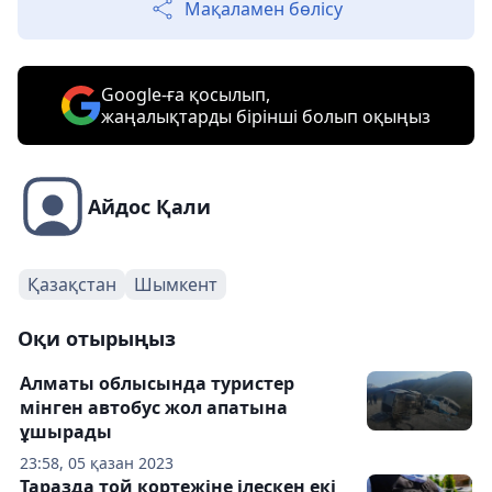
Мақаламен бөлісу
Google-ға қосылып,
жаңалықтарды бірінші болып оқыңыз
Айдос Қали
Қазақстан
Шымкент
Оқи отырыңыз
Алматы облысында туристер
мінген автобус жол апатына
ұшырады
23:58, 05 қазан 2023
Таразда той кортежіне ілескен екі