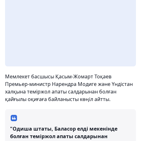
Мемлекет басшысы Қасым-Жомарт Тоқаев
Премьер-министр Нарендра Модиге және Үндістан
халқына теміржол апаты салдарынан болған
қайғылы оқиғаға байланысты көңіл айтты.
"Одиша штаты, Баласор елді мекенінде
болған теміржол апаты салдарынан