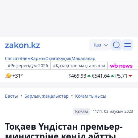
Қаз
Саясат
Әлем
Қаржы
Оқиға
Құқық
Мақалалар
#Референдум-2026
#Қазақстан мақтанышы
+31°
$
469.93
€
541.64
₽
5.71
Басты
Барлық жаңалықтар
Қоғам тынысы
Қоғам
11:11, 03 маусым 2023
Тоқаев Үндістан премьер-
министріне көңіл айтты