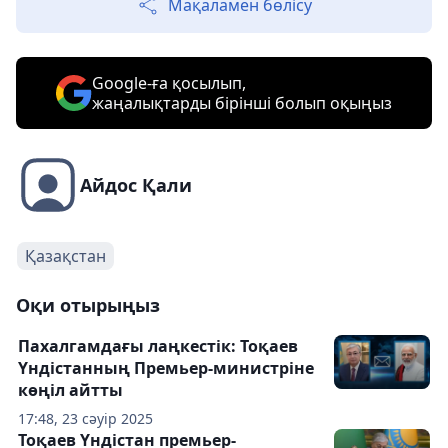
Мақаламен бөлісу
Google-ға қосылып,
жаңалықтарды бірінші болып оқыңыз
Айдос Қали
Қазақстан
Оқи отырыңыз
Пахалгамдағы лаңкестік: Тоқаев
Үндістанның Премьер-министріне
көңіл айтты
17:48, 23 сәуір 2025
Тоқаев Үндістан премьер-