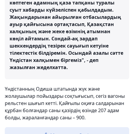
көптеген адамның қаза тапқаны туралы
суыт хабарды күйзеліспен қабылдадым.
Жақындарынан айырылған отбасылардың
ауыр қайғысына ортақтасып, Қазақстан
халқының және жеке өзімнің атымнан
көңіл айтамын. Сондай-ақ зардап
шеккендердің тезірек сауығып кетуіне
тілектестік білдіремін. Осындай азалы сәтте
Үндістан халқымен біргеміз", - деп
жазылған жеделхатта.
Үндістанның Одиша штатында жүк және
жолаушылар пойыздары соқтығысып, сегіз вагоны
рельстен шығып кетті. Қайғылы оқиға салдарынан
құрбан болғандар саны қазірдің өзінде 207 адам
болды, жараланғандар саны – 900.