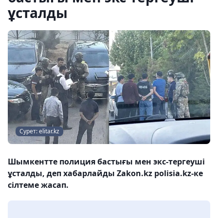
ұсталды
Сурет: elitar.kz
Шымкентте полиция бастығы мен экс-тергеуші
ұсталды, деп хабарлайды Zakon.kz polisia.kz-ке
сілтеме жасап.