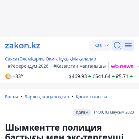
Қаз
Саясат
Әлем
Қаржы
Оқиға
Құқық
Мақалалар
#Референдум-2026
#Қазақстан мақтанышы
+33°
$
469.93
€
541.64
₽
5.71
Басты
Барлық жаңалықтар
Қоғам тынысы
Қоғам
14:00, 03 маусым 2023
Шымкентте полиция
бастығы мен экс-тергеуші