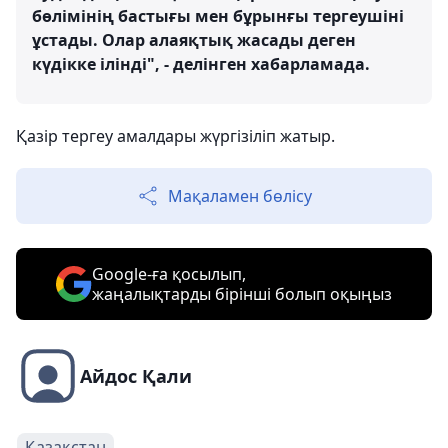
бөлімінің бастығы мен бұрынғы тергеушіні
ұстады. Олар алаяқтық жасады деген
күдікке ілінді", - делінген хабарламада.
Қазір тергеу амалдары жүргізіліп жатыр.
Мақаламен бөлісу
Google-ға қосылып,
жаңалықтарды бірінші болып оқыңыз
Айдос Қали
Қазақстан