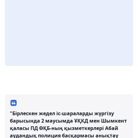
"Бірлескен жедел іс-шараларды жүргізу
барысында 2 маусымда ҰҚКД мен Шымкент
қаласы ПД ӨҚБ-ның қызметкерлері Абай
аудандық полиция басқармасы анықтау