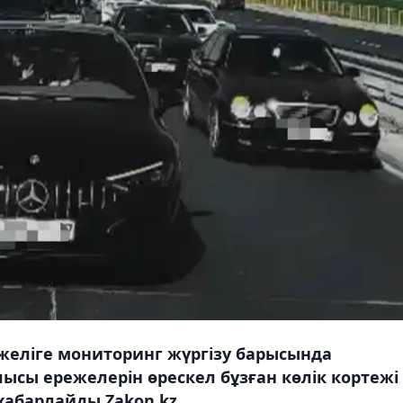
желіге мониторинг жүргізу барысында
ысы ережелерін өрескел бұзған көлік кортежі
хабарлайды Zakon.kz.