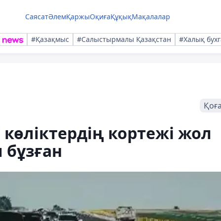
Саясат
Әлем
Қаржы
Оқиға
Құқық
Мақалалар
#Қазақмыс
#Салыстырмалы Қазақстан
#Халық бухг
Қоғ
көліктердің кортежі жол
 бұзған