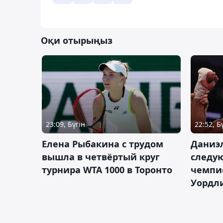
Оқи отырыңыз
23:09, Бүгін
22:52, Б
Елена Рыбакина с трудом
Даниэ
вышла в четвёртый круг
следую
турнира WTA 1000 в Торонто
чемпио
Уордл