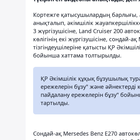
Кортежге қатысушылардың барлығы, ат
анықталып, әкімшілік жауапкершілікке
3 жүргізушісіне, Land Cruiser 200 авток
көлігінің екі жүргізушісіне, сондай-ақ
тізгіндеушілеріне қатысты ҚР Әкімші
бойынша хаттама толтырылды.
ҚР Әкімшілік құқық бұзушылық тур
ережелерін бұзу" және әйнектерді 
пайдалану ережелерін бұзу" бойынш
тартылды.
Сондай-ақ Mersedes Benz Е270 автокөл