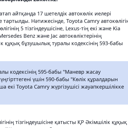
ап айтқанда 17 шетелдік автокөлік иелері
 тартылды. Нәтижесінде, Toyota Camry автокөлігі
өлігінің 5 тізгіндеушісіне, Lexus-тің екі және Kia
 Mersedes Benz және Jac автокөліктерінің
лік құқық бұзушылық туралы кодексінің 593-бабы
алы кодексінің 595-бабы "Маневр жасау
күңгірттегені үшін 590-бабы "Көлік құралдарын
а екі Toyota Camry жүргізушісі жауапкершілікке
ігінің тізгіндеушісіне қатысты ҚР Әкімшілік құқық