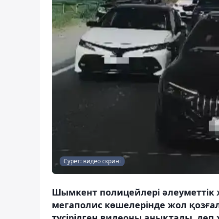
Сурет: видео скрині
Шымкент полицейлері әлеуметтік 
мегаполис көшелерінде жол қозғал
түсірілген видеоны анықтады, деп 