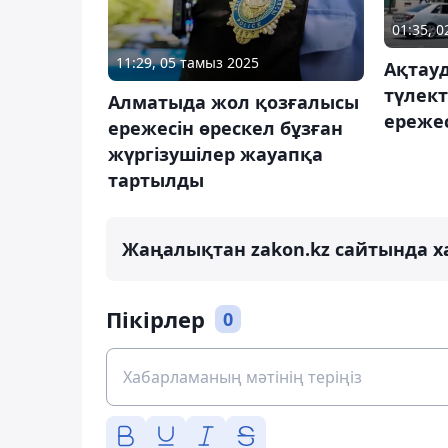
01:35, 
11:29, 05 тамыз 2025
Ақтау
түлект
Алматыда жол қозғалысы
ережес
ережесін өрескел бұзған
жүргізушілер жауапқа
тартылды
Жаңалықтан zakon.kz сайтында х
Пікірлер
0