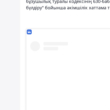
бұзушылық туралы кодексінің 630-ба
бүлдіру" бойынша әкімшілік хаттама 