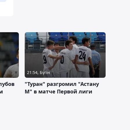
21:54, Бүгін
лубов
"Туран" разгромил "Астану
м
М" в матче Первой лиги