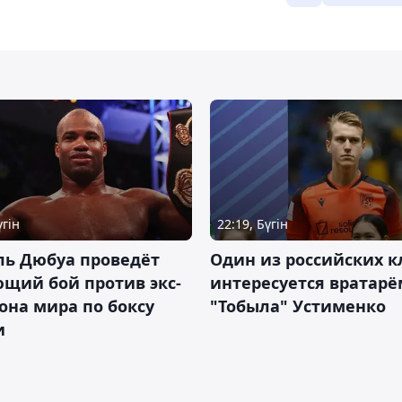
үгін
22:19, Бүгін
ль Дюбуа проведёт
Один из российских к
щий бой против экс-
интересуется вратарё
на мира по боксу
"Тобыла" Устименко
и