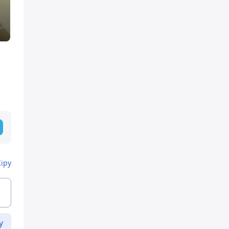
Кіру
у