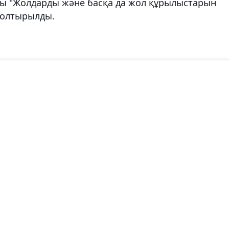
бы "Жолдарды және басқа да жол құрылыстарын
толтырылды.