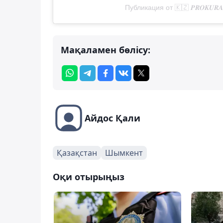
Публикация от 🇰🇿 𝑷𝑹𝑶𝑲𝑼𝑹
Мақаламен бөлісу:
Айдос Қали
Қазақстан
Шымкент
Оқи отырыңыз