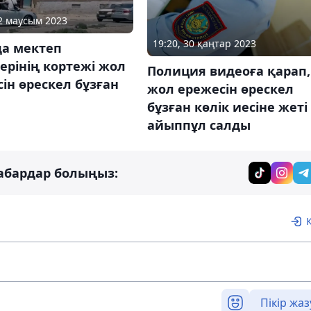
02 маусым 2023
19:20, 30 қаңтар 2023
да мектеп
ерінің кортежі жол
Полиция видеоға қарап,
ін өрескел бұзған
жол ережесін өрескел
бұзған көлік иесіне жеті
айыппұл салды
абардар болыңыз:
Пікір жаз