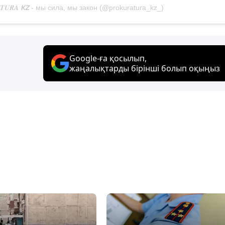
𝑻𝑼𝑹𝑨 𝙆𝙕 - мы сила, мы закон (@prokuratura_kz_)
Google-ға қосылып,
жаңалықтарды бірінші болып оқыңыз