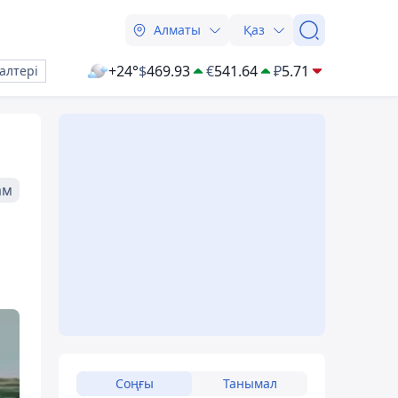
Алматы
Қаз
+24°
$
469.93
€
541.64
₽
5.71
алтері
ам
Соңғы
Танымал