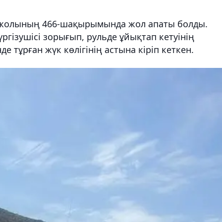
с жолының 466-шақырымында жол апаты болды.
ргізушісі зорығып, рульде ұйықтап кетуінің
е тұрған жүк көлігінің астына кіріп кеткен.