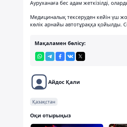
Ауруханаға бес адам жеткізілді, олар
Медициналық тексеруден кейін үш жо
көлік арнайы автотұраққа қойылды. С
Мақаламен бөлісу:
Айдос Қали
Қазақстан
Оқи отырыңыз