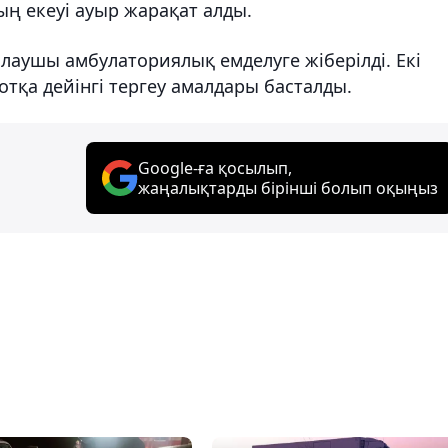
дың екеуі ауыр жарақат алды.
лаушы амбулаториялық емделуге жіберілді. Екі
отқа дейінгі тергеу амалдары басталды.
Google-ға қосылып,
жаңалықтарды бірінші болып оқыңыз