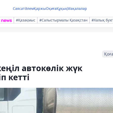
Саясат
Әлем
Қаржы
Оқиға
Құқық
Мақалалар
#Қазақмыс
#Салыстырмалы Қазақстан
#Халық бухг
Қоғ
еңіл автокөлік жүк
іп кетті