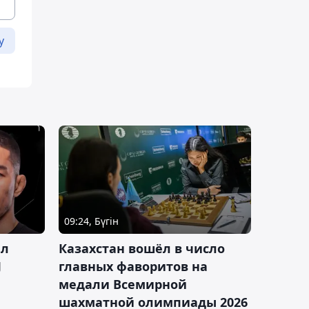
у
09:24, Бүгін
ал
Казахстан вошёл в число
J
главных фаворитов на
медали Всемирной
шахматной олимпиады 2026