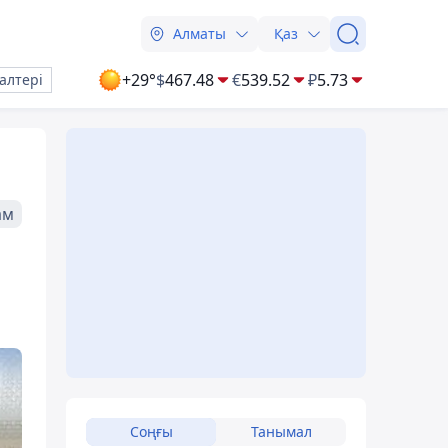
Алматы
Қаз
+29°
$
467.48
€
539.52
₽
5.73
алтері
ам
Соңғы
Танымал