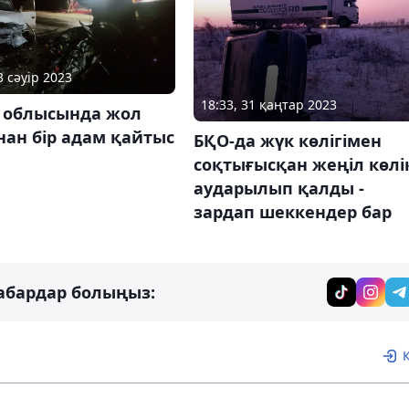
3 сәуір 2023
18:33, 31 қаңтар 2023
у облысында жол
ан бір адам қайтыс
БҚО-да жүк көлігімен
соқтығысқан жеңіл көлі
аударылып қалды -
зардап шеккендер бар
абардар болыңыз: