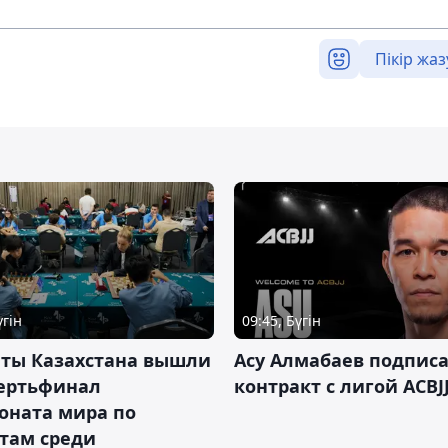
Пікір жаз
үгін
09:45, Бүгін
нты Казахстана вышли
Асу Алмабаев подпис
вертьфинал
контракт с лигой ACBJ
оната мира по
там среди