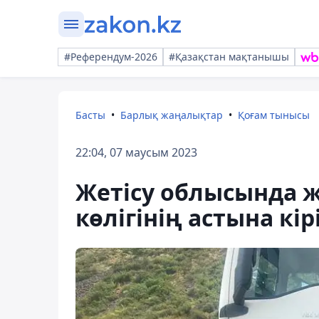
#Референдум-2026
#Қазақстан мақтанышы
Басты
Барлық жаңалықтар
Қоғам тынысы
22:04, 07 маусым 2023
Жетісу облысында ж
көлігінің астына кір