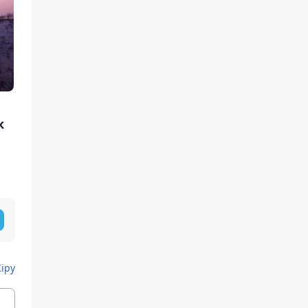
к
Кіру