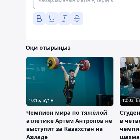
Оқи отырыңыз
10:15, Бүгін
10:03, Б
Чемпион мира по тяжёлой
Студе
атлетике Артём Антропов не
в чет
выступит за Казахстан на
чемпи
Азиаде
шахма