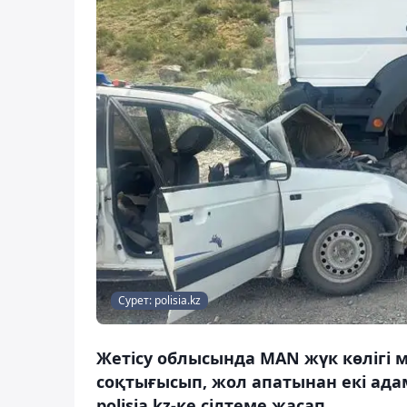
Сурет: polisia.kz
Жетісу облысында МАN жүк көлігі м
соқтығысып, жол апатынан екі адам
polisia.kz-ке сілтеме жасап.