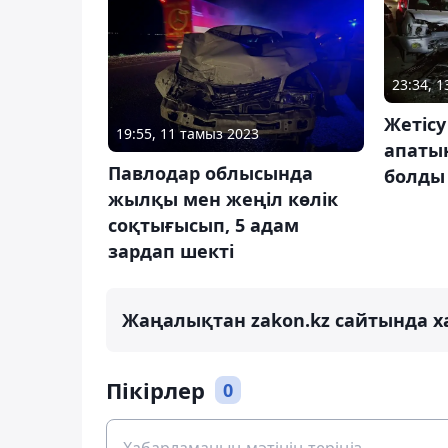
23:34, 1
Жетіс
19:55, 11 тамыз 2023
апатын
Павлодар облысында
болды
жылқы мен жеңіл көлік
соқтығысып, 5 адам
зардап шекті
Жаңалықтан zakon.kz сайтында х
Пікірлер
0