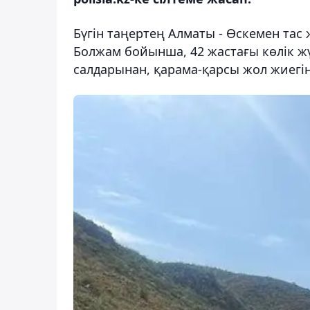
Бүгін таңертең Алматы - Өскемен та
Болжам бойынша, 42 жастағы көлік жү
салдарынан, қарама-қарсы жол жиегінд