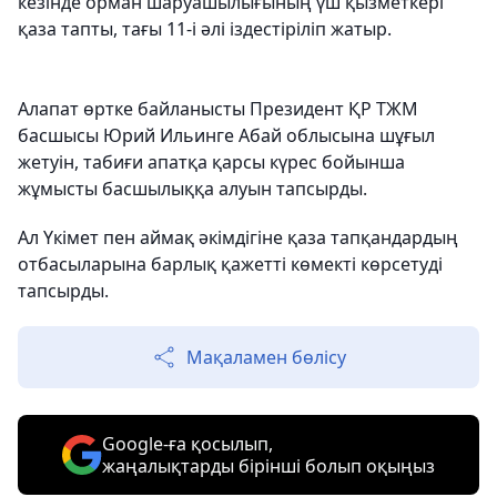
кезінде орман шаруашылығының үш қызметкері
қаза тапты, тағы 11-і әлі іздестіріліп жатыр.
Алапат өртке байланысты Президент ҚР ТЖМ
басшысы Юрий Ильинге Абай облысына шұғыл
жетуін, табиғи апатқа қарсы күрес бойынша
жұмысты басшылыққа алуын тапсырды.
Ал Үкімет пен аймақ әкімдігіне қаза тапқандардың
отбасыларына барлық қажетті көмекті көрсетуді
тапсырды.
Мақаламен бөлісу
Google-ға қосылып,
жаңалықтарды бірінші болып оқыңыз