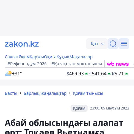
Қаз
Саясат
Әлем
Қаржы
Оқиға
Құқық
Мақалалар
#Референдум-2026
#Қазақстан мақтанышы
+31°
$
469.93
€
541.64
₽
5.71
Басты
Барлық жаңалықтар
Қоғам тынысы
Қоғам
23:00, 09 маусым 2023
Абай облысындағы алапат
өрт: Тоқаев Вьетнамға