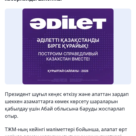
Президент шұғыл кеңес өткізу және апаттан зардап
шеккен азаматтарға көмек көрсету шараларын
қабылдау үшін Абай облысына баруды жоспарлап
отыр.
ТЖМ-ның кейінгі мәліметтері бойынша, алапат өрт