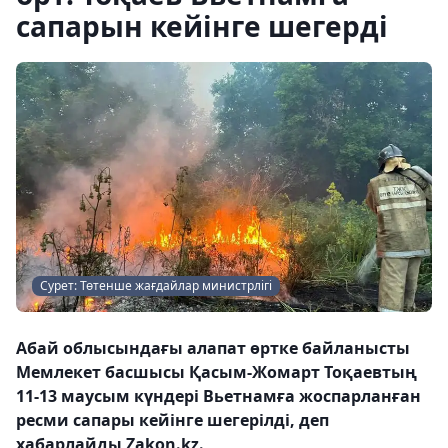
сапарын кейінге шегерді
Сурет: Төтенше жағдайлар министрлігі
Абай облысындағы алапат өртке байланысты
Мемлекет басшысы Қасым-Жомарт Тоқаевтың
11-13 маусым күндері Вьетнамға жоспарланған
ресми сапары кейінге шегерілді, деп
хабарлайды Zakon.kz.