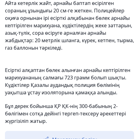
Айта кетерлік жайт, арнайы баптап өсірілген
сораның ұзындығы 20 см-ге жеткен. Полицейлер
оқиға орнынан ірі есірткі алқабынан бөлек арнайы
кептірілген марихуана, күдіктілердің жеке заттарын,
азық-түлік, сора өсіруге арналған арнайы
жабдықтар: 20 метрлік шланга, күрек, кетпен, тырма,
газ баллонын тәркіледі.
Есірткі алқаптан бөлек алынған арнайы кептірілген
марихуананың салмағы 723 грамм болып шықты.
Күдіктілер Қазалы аудандық полиция бөлімінің
уақытша ұстау изоляторына қамаққа алынды.
Бұл дерек бойынша ҚР ҚК-нің 300-бабының 2-
бөлігімен сотқа дейінгі тергеп-тексеру әрекеттері
жүргізіліп жатыр.