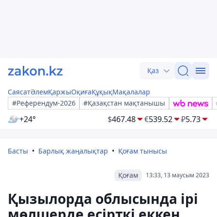
Қаз
Саясат
Әлем
Қаржы
Оқиға
Құқық
Мақалалар
#Референдум-2026
#Қазақстан мақтанышы
+24°
$
467.48
€
539.52
₽
5.73
Басты
Барлық жаңалықтар
Қоғам тынысы
Қоғам
13:33, 13 маусым 2023
Қызылорда облысында ірі
мөлшерде есірткі еккен