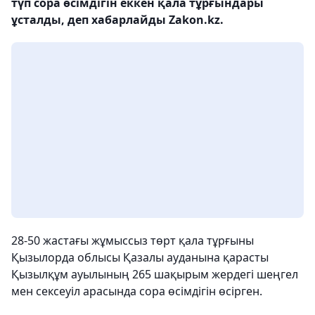
түп сора өсімдігін еккен қала тұрғындары
ұсталды, деп хабарлайды Zakon.kz.
28-50 жастағы жұмыссыз төрт қала тұрғыны
Қызылорда облысы Қазалы ауданына қарасты
Қызылқұм ауылының 265 шақырым жердегі шеңгел
мен сексеуіл арасында сора өсімдігін өсірген.