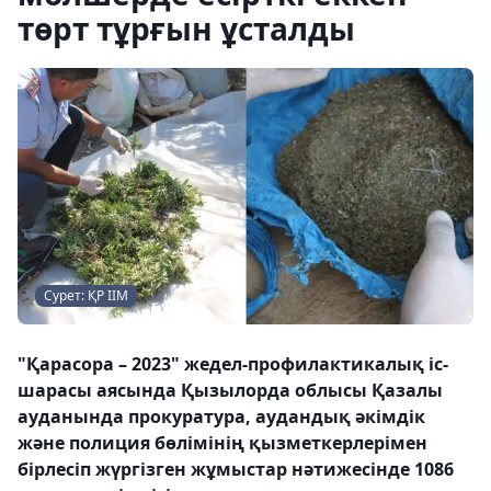
төрт тұрғын ұсталды
Сурет: ҚР ІІМ
"Қарасора – 2023" жедел-профилактикалық іс-
шарасы аясында Қызылорда облысы Қазалы
ауданында прокуратура, аудандық әкімдік
және полиция бөлімінің қызметкерлерімен
бірлесіп жүргізген жұмыстар нәтижесінде 1086