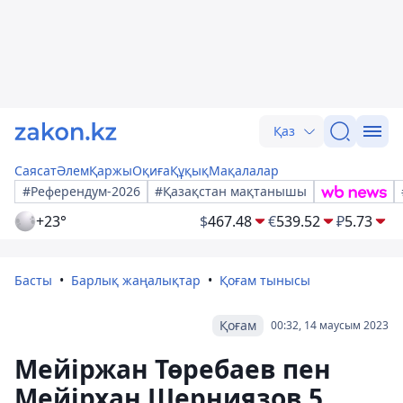
Қаз
Саясат
Әлем
Қаржы
Оқиға
Құқық
Мақалалар
#Референдум-2026
#Қазақстан мақтанышы
+23°
$
467.48
€
539.52
₽
5.73
Басты
Барлық жаңалықтар
Қоғам тынысы
Қоғам
00:32, 14 маусым 2023
Мейіржан Төребаев пен
Мейірхан Шерниязов 5