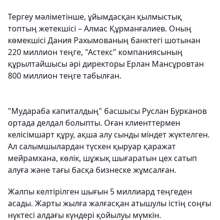
Тергеу мәліметінше, ұйымдасқан қылмыстық
топтың жетекшісі – Алмас Құрманғалиев. Оның
көмекшісі Дания Рахымованың банктегі шотынан
220 миллион теңге, "Астекс" компаниясының
құрылтайшысы әрі директоры Ерлан Мансұровтан
800 миллион теңге табылған.
"Мудараба капиталдың" басшысы Руслан Бурканов
ортада делдал болыпты. Оған клиенттермен
келісімшарт құру, ақша алу сынды міндет жүктелген.
Ал салымшылардан түскен қыруар қаражат
мейрамхана, көлік, шұжық шығаратын цех сатып
алуға және тағы басқа бизнеске жұмсалған.
Жалпы келтірілген шығын 5 миллиард теңгеден
асады. Жарты жылға жалғасқан атышулы істің соңғы
нүктесі алдағы күндері қойылуы мүмкін.