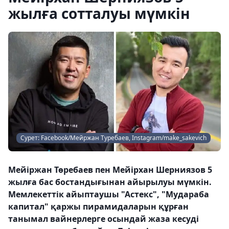
жылға сотталуы мүмкін
Сурет: Facebook/Мейржан Туребаев, Instagram/make_sakevich
Мейіржан Төребаев пен Мейірхан Шерниязов 5
жылға бас бостандығынан айырылуы мүмкін.
Мемлекеттік айыптаушы "Астекс", "Мудараба
капитал" қаржы пирамидаларын құрған
танымал вайнерлерге осындай жаза кесуді