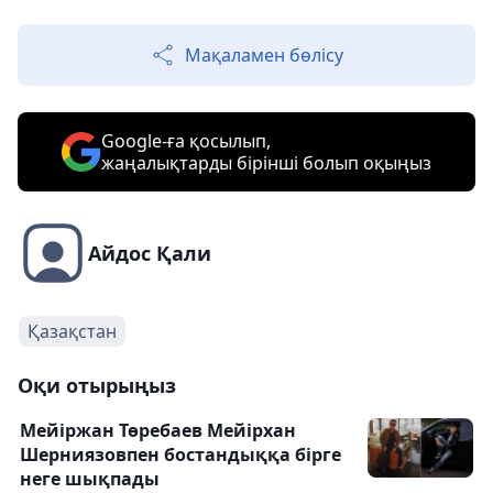
Мақаламен бөлісу
Google-ға қосылып,
жаңалықтарды бірінші болып оқыңыз
Айдос Қали
Қазақстан
Оқи отырыңыз
Мейіржан Төребаев Мейірхан
Шерниязовпен бостандыққа бірге
неге шықпады