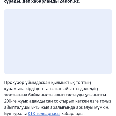
сұрады, деп хабарлайды Zakon.kz.
Прокурор ұйымдасқан қылмыстық топтың
құрамына кірді деп тағылған айыпты дәлелдің
жоқтығына байланысты алып тастауды ұсыныпты.
200-ге жуық адамды сан соқтырып кеткен өзге тоғыз
айыпталушы 8-15 жыл аралығында арқалуы мүмкін.
Бұл туралы
КТК телеарнасы
хабарлады.