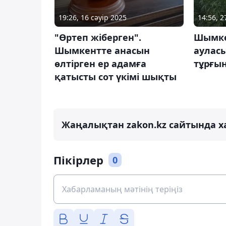
19:26, 16 сәуір 2025
14:56, 
"Өртеп жіберген".
Шымке
Шымкентте анасын
ауласы
өлтірген ер адамға
тұрғы
қатысты сот үкімі шықты
Жаңалықтан zakon.kz сайтында х
Пікірлер
0