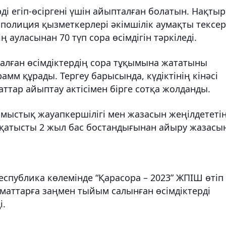
ді егіп-өсіргені үшін айыпталған болатын. Нақты
полиция қызметкерлері әкімшілік аумақты тексер
ң ауласынан 70 түп сора өсімдігін тәркіледі.
алған өсімдіктердің сора тұқымына жататыны
амм құрады. Тергеу барысында, күдіктінің кінәсі
аттар айыптау актісімен бірге сотқа жолданды.
ыстық жауапкершілігі мен жазасын жеңілдететі
 қатысты 2 жыл бас бостандығынан айыру жазасы
еспублика көлемінде “Қарасора – 2023” ЖПІШ өтіп
аматтарға заңмен тыйым салынған өсімдіктерді
і.