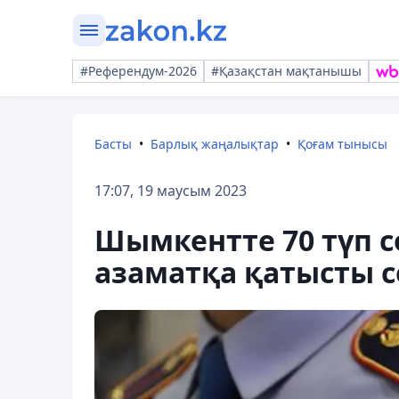
#Референдум-2026
#Қазақстан мақтанышы
Басты
Барлық жаңалықтар
Қоғам тынысы
17:07, 19 маусым 2023
Шымкентте 70 түп со
азаматқа қатысты с