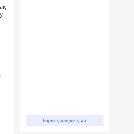
рақ
у
н
н
Барлық жаңалықтар