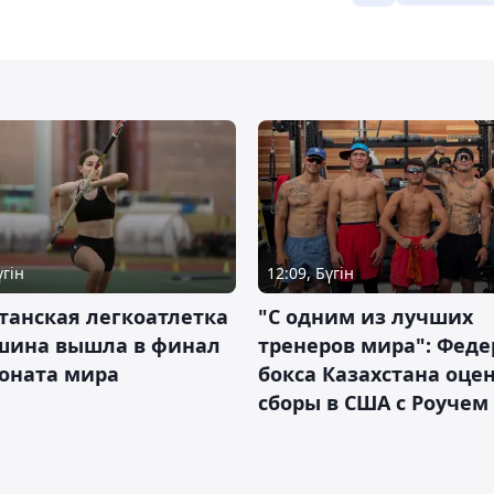
үгін
12:09, Бүгін
танская легкоатлетка
"С одним из лучших
шина вышла в финал
тренеров мира": Фед
оната мира
бокса Казахстана оце
сборы в США с Роучем