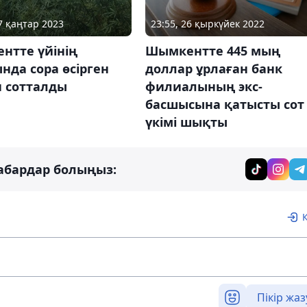
27 қаңтар 2023
23:55, 26 қыркүйек 2022
нтте үйінің
Шымкентте 445 мың
нда сора өсірген
доллар ұрлаған банк
н сотталды
филиалының экс-
басшысына қатысты сот
үкімі шықты
абардар болыңыз:
Пікір жаз