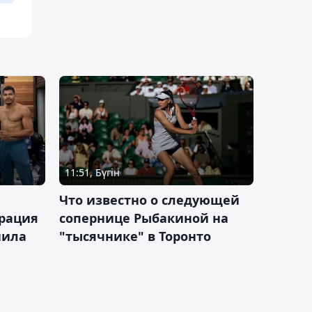
11:51, Бүгін
Что известно о следующей
ерация
сопернице Рыбакиной на
нила
"тысячнике" в Торонто