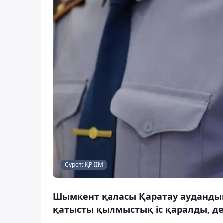
Сурет: ҚР ІІМ
Шымкент қаласы Қаратау аудандық 
қатысты қылмыстық іс қаралды, де