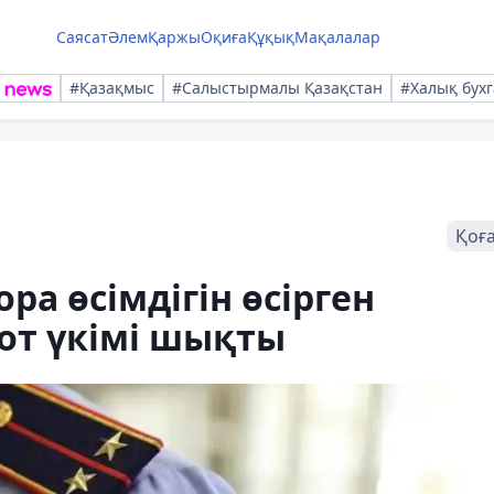
Саясат
Әлем
Қаржы
Оқиға
Құқық
Мақалалар
#Қазақмыс
#Салыстырмалы Қазақстан
#Халық бухг
Қоғ
ра өсімдігін өсірген
от үкімі шықты