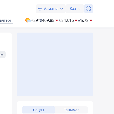
Алматы
Қаз
+29°
$
469.85
€
542.16
₽
5.78
алтері
ам
Соңғы
Танымал