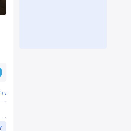
Кіру
у