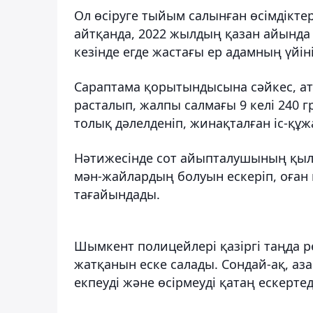
Ол өсіруге тыйым салынған өсімдіктер
айтқанда, 2022 жылдың қазан айында 
кезінде егде жастағы ер адамның үйіні
Сараптама қорытындысына сәйкес, ат
расталып, жалпы салмағы 9 келі 240 гр
толық дәлелденіп, жинақталған іс-құж
Нәтижесінде сот айыпталушының қылм
мән-жайлардың болуын ескеріп, оған
тағайындады.
Шымкент полицейлері қазіргі таңда р
жатқанын еске салады. Сондай-ақ, аз
екпеуді және өсірмеуді қатаң ескертед