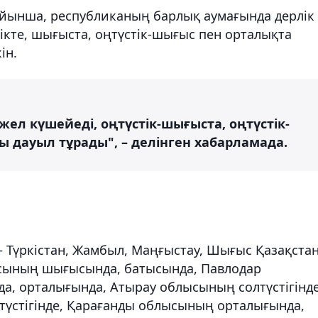
ойынша, республиканың барлық аумағында дерлік
тікте, шығыста, оңтүстік-шығыс пен орталықта
ін.
жел күшейеді, оңтүстік-шығыста, оңтүстік-
ы дауыл тұрады", – делінген хабарламада.
 Түркістан, Жамбыл, Маңғыстау, Шығыс Қазақстан
сының шығысында, батысында, Павлодар
да, орталығында, Атырау облысының солтүстігінде
стігінде, Қарағанды ​​облысының орталығында,