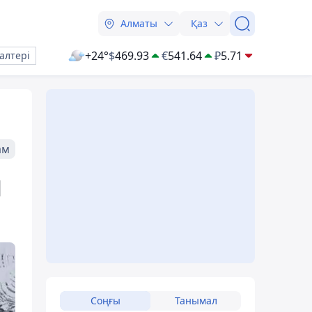
Алматы
Қаз
+24°
$
469.93
€
541.64
₽
5.71
алтері
ам
1
Соңғы
Танымал