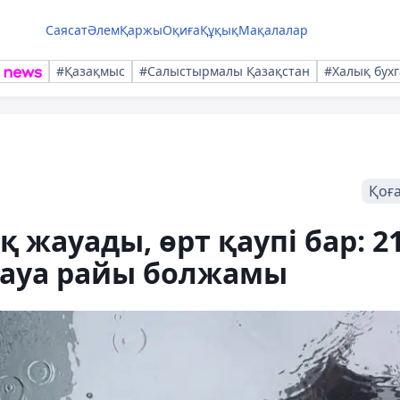
Саясат
Әлем
Қаржы
Оқиға
Құқық
Мақалалар
#Қазақмыс
#Салыстырмалы Қазақстан
#Халық бухг
Қоғ
қ жауады, өрт қаупі бар: 2
 ауа райы болжамы