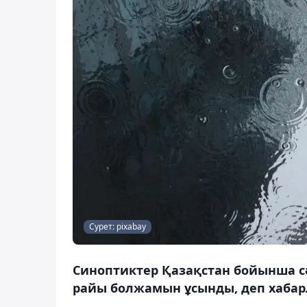
Сурет: pixabay
Синоптиктер Қазақстан бойынша сә
райы болжамын ұсынды, деп хабар