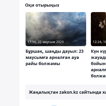
Оқи отырыңыз
17:50, 22 маусым 2023
12:24, 1
Бұршақ, шаңды дауыл: 23
Күн кү
маусымға арналған ауа
жауад
райы болжамы
бойынш
арналғ
болж
Жаңалықтан zakon.kz сайтында х