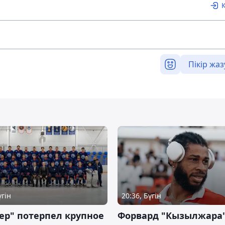
Пікір жаз
үгін
20:36, Бүгін
ер" потерпел крупное
Форвард "Кызылжара"