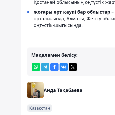
Қостанай облысының оңтүстік жар
жоғары өрт қаупі бар облыстар
–
орталығында, Алматы, Жетісу обл
оңтүстік-шығысында.
Мақаламен бөлісу:
Аида Тақабаева
Қазақстан