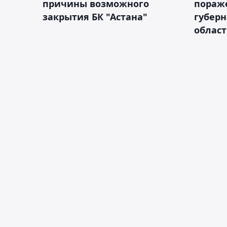
причины возможного
пораж
закрытия БК "Астана"
губерн
облас