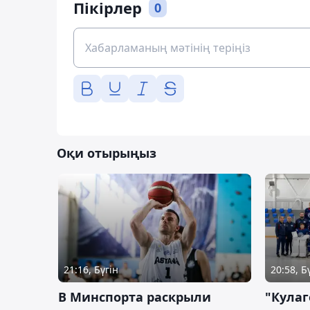
Пікірлер
0
Оқи отырыңыз
21:16, Бүгін
20:58, Б
В Минспорта раскрыли
"Кулаг