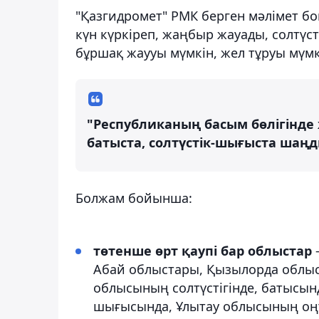
"Қазгидромет" РМК берген мәлімет б
күн күркіреп, жаңбыр жауады, солтүс
бұршақ жаууы мүмкін, жел тұруы мүмк
"Республиканың басым бөлігінде 
батыста, солтүстік-шығыста шаңд
Болжам бойынша:
төтенше өрт қаупі бар облыстар
–
Абай облыстары, Қызылорда облы
облысының солтүстігінде, батысын
шығысында, Ұлытау облысының оңтү