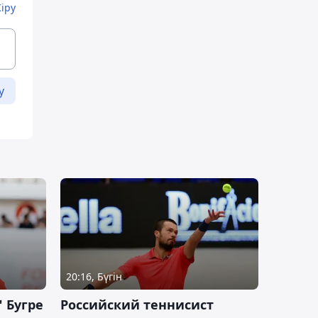
Кіру
у
20:16, Бүгін
 Бугре
Российский теннисист