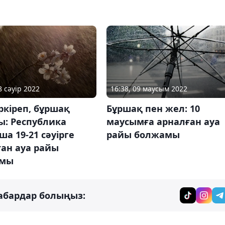
8 сәуір 2022
16:38, 09 маусым 2022
ркіреп, бұршақ
Бұршақ пен жел: 10
ы: Республика
маусымға арналған ауа
а 19-21 сәуірге
райы болжамы
ан ауа райы
амы
абардар болыңыз: