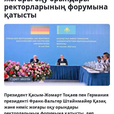
ректорларының форумына
қатысты
Сурет: akorda
Президент Қасым-Жомарт Тоқаев пен Германия
президенті Франк-Вальтер Штайнмайер Қазақ
және неміс жоғары оқу орындары
ректорларының форумына қатысты, деп