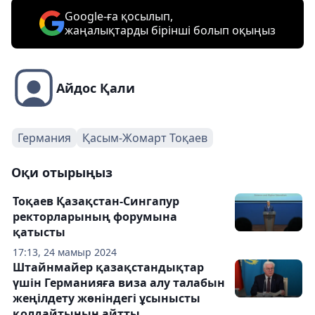
Google-ға қосылып,
жаңалықтарды бірінші болып оқыңыз
Айдос Қали
Германия
Қасым-Жомарт Тоқаев
Оқи отырыңыз
Тоқаев Қазақстан-Сингапур
ректорларының форумына
қатысты
17:13, 24 мамыр 2024
Штайнмайер қазақстандықтар
үшін Германияға виза алу талабын
жеңілдету жөніндегі ұсынысты
қолдайтынын айтты