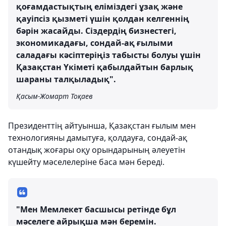
қоғамдастықтың еліміздегі ұзақ және
қауіпсіз қызметі үшін қолдан келгеннің
бәрін жасайды. Сіздердің бизнестегі,
экономикадағы, сондай-ақ ғылыми
саладағы кәсіптеріңіз табысты болуы үшін
Қазақстан Үкіметі қабылдайтын барлық
шараны талқыладық".
Қасым-Жомарт Тоқаев
Президенттің айтуынша, Қазақстан ғылым мен
технологияны дамытуға, қолдауға, сондай-ақ
отандық жоғары оқу орындарының әлеуетін
күшейту мәселелеріне баса мән береді.
"Мен Мемлекет басшысы ретінде бұл
мәселеге айрықша мән беремін.