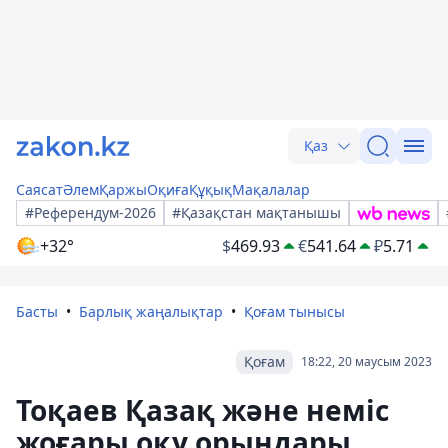
Қаз
Саясат
Әлем
Қаржы
Оқиға
Құқық
Мақалалар
#Референдум-2026
#Қазақстан мақтанышы
+32°
$
469.93
€
541.64
₽
5.71
Басты
Барлық жаңалықтар
Қоғам тынысы
Қоғам
18:22, 20 маусым 2023
Тоқаев Қазақ және неміс
жоғары оқу орындары