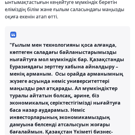
ынтымақтастығын кеңейтуге мүмкіндік беретін
еліміздің білім және ғылым саласындағы маңызды
оқиға екенін атап өтті.
"Ғылым мен технологияны қоса алғанда,
көптеген саладағы байланыстарымызды
нығайтуға мол мүмкіндік бар. Қазақстанды
Еуразиядағы зерттеу хабына айналдыру –
менің арманым. Осы орайда арманымның
жүзеге асуында неміс университеттері
маңызды рөл атқарады. Ал мүмкіндіктер
туралы айтатын болсақ, әрине, біз
экономикалық серіктестігімізді нығайтуға
баса назар аударамыз. Неміс
инвесторларының экономикамыздың
дамуына белсенді атсалысуын жоғары
бағалаймын. Қазақстан Үкіметі бизнес-