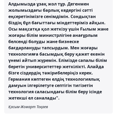
Алдымызда ұзақ жол тұр. Дегенмен
жолымыздағы барлық кедергіні сәтті
еңсеретінімізге сенімдімін. Сондықтан
біздің бұл бағыттағы міндеттеріміз айқын.
Осы мақсатқа қол жеткізу үшін Ғылым және
жоғары білім министрлігіне анағұрлым
белсенді болуды және бизнеске
бағдарлануды тапсырдым. Мен жоғары
технологияға басымдық беру қажет екенін
үнемі айтып жүремін. Елімізде сапалы білім
беретін университеттер жеткілікті. Алайда
бізге сіздердің тәжірибелеріңіз керек.
Германия көптеген елдің технологиялық
дамуын ілгерілетуге септігін тигізетін
технология саласындағы білім беру ісінде
жетекші ел саналады".
Қасым-Жомарт Тоқаев