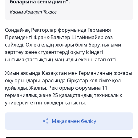
боларына сенімдімін".
Қасым-Жомарт Тоқаев
Сондай-ақ Ректорлар форумында Германия
Президенті Франк-Вальтер Штайнмайер сөз
сөйледі. Ол екі елдің жоғары білім беру, ғылыми
зерттеу және студенттерді оқыту ісіндегі
ынтымақтастықтың маңызды екенін атап өтті.
Жиын аясында Қазақстан мен Германияның жоғары
оқу орындары арасында бірқатар келісімге қол
қойылды. Жалпы, Ректорлар форумына 11
германиялық және 25 қазақстандық техникалық
университеттің өкілдері қатысты.
Мақаламен бөлісу