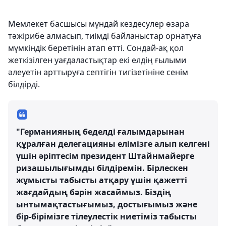
Мемлекет басшысы мұндай кездесулер өзара
тәжірибе алмасып, тиімді байланыстар орнатуға
мүмкіндік беретінін атап өтті. Сондай-ақ қол
жеткізілген уағдаластықтар екі елдің ғылыми
әлеуетін арттыруға септігін тигізетініне сенім
білдірді.
"Германияның беделді ғалымдарынан
құралған делегацияны елімізге алып келгені
үшін әріптесім президент Штайнмайерге
ризашылығымды білдіремін. Бірлескен
жұмысты табысты атқару үшін қажетті
жағдайдың бәрін жасаймыз. Біздің
ынтымақтастығымыз, достығымыз және
бір-бірімізге тілеулестік ниетіміз табысты