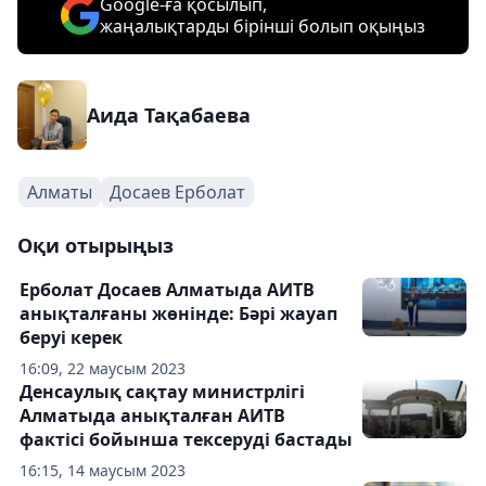
Google-ға қосылып,
жаңалықтарды бірінші болып оқыңыз
Аида Тақабаева
Алматы
Досаев Ерболат
Оқи отырыңыз
Ерболат Досаев Алматыда АИТВ
анықталғаны жөнінде: Бәрі жауап
беруі керек
16:09, 22 маусым 2023
Денсаулық сақтау министрлігі
Алматыда анықталған АИТВ
фактісі бойынша тексеруді бастады
16:15, 14 маусым 2023