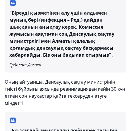
"Біреуді қызметінен алу үшін алдымен
мұның бәрі (инфекция – Ред.) қайдан
шыққанын анықтау керек. Комиссия
жұмысын аяқтаған соң Денсаулық сақтау
министрлігі мен Алматы қалалық
қоғамдық денсаулық сақтау басқармасы
хабарлайды. Біз оны бақылап отырмыз".
Ерболат Досаев
Оның айтуынша, Денсаулық сақтау министрінің
тиісті бұйрығы аясында реанимациядан кейін 30 күн
өткен соң науқастар қайта тексеруден өтуге
міндетті.
"Екі жағдай анықталды (кейінірек тағы бір