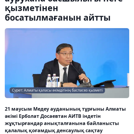
қызметінен
босатылмағанын айтты
Сурет: Алматы қаласы әкімдігінің баспасөз қызметі
21 маусым Медеу ауданының тұрғыны Алматы
әкімі Ерболат Досаевтан АИТВ індетін
жұқтырғандар анықталғанына байланысты
қалалық қоғамдық денсаулық сақтау