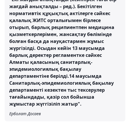
жағдай анықталды – ред.). Бекітілген
нормативтік құқықтық актілерге сәйкес
қалалық ЖИТС орталығымен бірлесе
отырып, барлық реципиентпен медицина
қызметкерлерімен, жансақтау бөлімінде
болған басқа да науқастармен жұмыс
жүргізілді. Осыдан кейін 13 маусымда
барлық деректер регламентке сәйкес
Алматы қаласының санитарлық-
эпидемиологиялық бақылау
департаментіне берілді.14 маусымда
Санитарлық-эпидемиологиялық бақылау
департаменті кезектен тыс тексерулер
тағайындады, қазір сол бойынша
жұмыстар жүггізіліп жатыр".
Ерболат Досаев