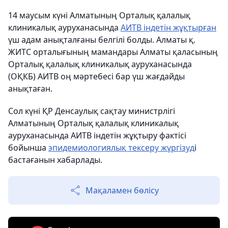
14 маусым күні Алматының Орталық қалалық
клиникалық ауруханасында
АИТВ індетін жұқтырған
үш адам анықталғаны белгілі болды. Алматы қ.
ЖИТС орталығының мамандары Алматы қаласының
Орталық қалалық клиникалық ауруханасында
(ОҚКБ) АИТВ оң мәртебесі бар үш жағдайды
анықтаған.
Сол күні ҚР Денсаулық сақтау министрлігі
Алматының Орталық қалалық клиникалық
ауруханасында АИТВ індетін жұқтыру фактісі
бойынша
эпидемиологиялық тексеру жүргізуд
і
бастағанын хабарлады.
Мақаламен бөлісу