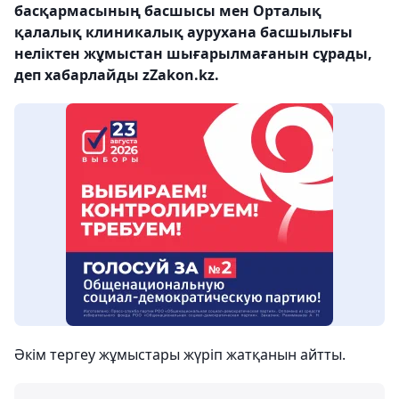
басқармасының басшысы мен Орталық
қалалық клиникалық аурухана басшылығы
неліктен жұмыстан шығарылмағанын сұрады,
деп хабарлайды zZakon.kz.
Әкім тергеу жұмыстары жүріп жатқанын айтты.