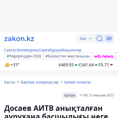
Қаз
Саясат
Әлем
Қаржы
Оқиға
Құқық
Мақалалар
#Референдум-2026
#Қазақстан мақтанышы
+31°
$
469.93
€
541.64
₽
5.71
Басты
Барлық жаңалықтар
Қоғам тынысы
Қоғам
11:49, 21 маусым 2023
Досаев АИТВ анықталған
аурухана басшылығы неге