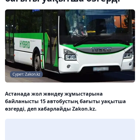
Сурет: Zakon.kz
Астанада жол жөндеу жұмыстарына
байланысты 15 автобустың бағыты уақытша
өзгерді, деп хабарлайды Zakon.kz.