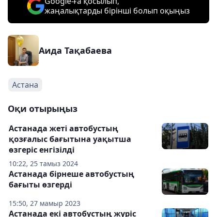
Google-ға қосылып,
жаңалықтарды бірінші болып оқыңыз
Аида Тақабаева
Астана
Оқи отырыңыз
Астанада жеті автобустың
қозғалыс бағытына уақытша
өзгеріс енгізілді
10:22, 25 тамыз 2024
Астанада бірнеше автобустың
бағыты өзгерді
15:50, 27 мамыр 2023
Астанада екі автобустың жүріс