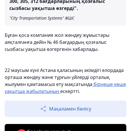
300, 305, 312 бағдарларының қозғалыс
сызбасы уақытша өзгерді".
"City Transportation Systems" ЖШС
Бұған қоса компания жол жөндеу жұмыстары
аяқталғанға дейін № 46 бағдардың қозғалыс
сызбасы уақытша өзгергенін хабарлады.
22 маусым күні Астана қаласының әкімдігі елордада
орташа жөндеу және тұрғын үйлерді орталық
жылумен қамтамасыз ету мақсатында
бірнеше көше
уақытша жабылатынын
ескертті.
Мақаламен бөлісу