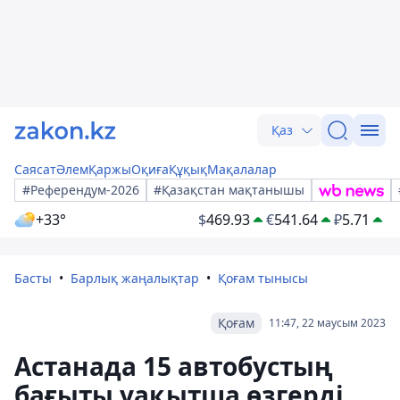
Қаз
Саясат
Әлем
Қаржы
Оқиға
Құқық
Мақалалар
#Референдум-2026
#Қазақстан мақтанышы
+33°
$
469.93
€
541.64
₽
5.71
Басты
Барлық жаңалықтар
Қоғам тынысы
Қоғам
11:47, 22 маусым 2023
Астанада 15 автобустың
бағыты уақытша өзгерді