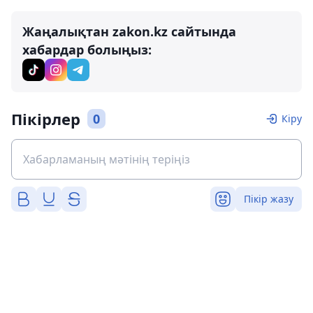
Жаңалықтан zakon.kz сайтында
хабардар болыңыз:
Пікірлер
0
Кіру
Пікір жазу