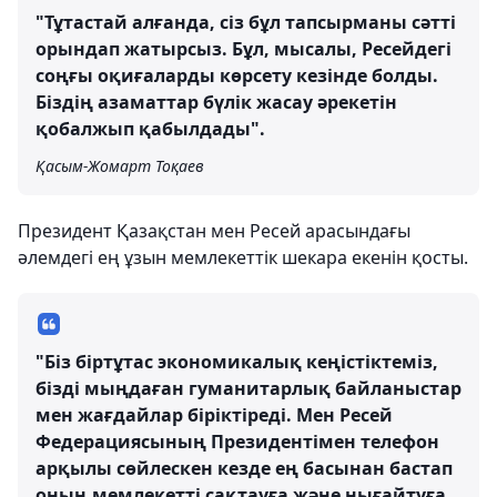
"Тұтастай алғанда, сіз бұл тапсырманы сәтті
орындап жатырсыз. Бұл, мысалы, Ресейдегі
соңғы оқиғаларды көрсету кезінде болды.
Біздің азаматтар бүлік жасау әрекетін
қобалжып қабылдады".
Қасым-Жомарт Тоқаев
Президент Қазақстан мен Ресей арасындағы
әлемдегі ең ұзын мемлекеттік шекара екенін қосты.
"Біз біртұтас экономикалық кеңістіктеміз,
бізді мыңдаған гуманитарлық байланыстар
мен жағдайлар біріктіреді. Мен Ресей
Федерациясының Президентімен телефон
арқылы сөйлескен кезде ең басынан бастап
оның мемлекетті сақтауға және нығайтуға