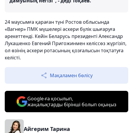
дамуының негізі", - деді Тоқаев.
24 маусымға қараған түні Ростов облысында
«Вагнер» ПМК мүшелері әскери бүлік шығаруға
әрекеттенді. Кейін Беларусь президенті Александр
Лукашенко Евгений Пригожинмен келіссөз жүргізіп,
ол өзінің әскери ротасының қозғалысын тоқтатуға
келісті.
Мақаламен бөлісу
Google-ға қосылып,
жаңалықтарды бірінші болып оқыңыз
Айгерим Тарина