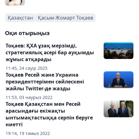
Қазақстан
Қасым-Жомарт Тоқаев
Оқи отырыңыз
Тоқаев: ҚХА ұзақ мерзімді,
стратегиялық әсері бар ауқымды
жұмыс атқарады
11:45, 24 сәуір 2025
Тоқаев Ресей және Украина
президенттерімен сөйлескені
жайлы Twitter-де жазды
11:53, 03 наурыз 2022
Тоқаев Қазақстан мен Ресей
арасындағы екіжақты
ынтымақтастыққа серпін беруге
ниетті
19:14, 19 тамыз 2022