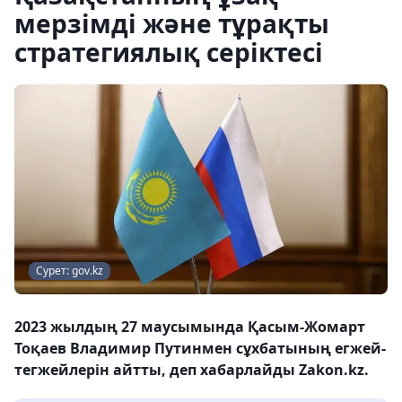
мерзімді және тұрақты
стратегиялық серіктесі
Сурет: gov.kz
2023 жылдың 27 маусымында Қасым-Жомарт
Тоқаев Владимир Путинмен сұхбатының егжей-
тегжейлерін айтты, деп хабарлайды Zakon.kz.