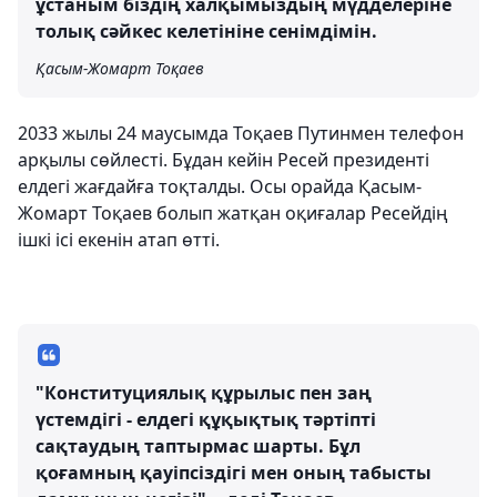
ұстаным біздің халқымыздың мүдделеріне
толық сәйкес келетініне сенімдімін.
Қасым-Жомарт Тоқаев
2033 жылы 24 маусымда Тоқаев Путинмен телефон
арқылы сөйлесті. Бұдан кейін Ресей президенті
елдегі жағдайға тоқталды. Осы орайда Қасым-
Жомарт Тоқаев болып жатқан оқиғалар Ресейдің
ішкі ісі екенін атап өтті.
"Конституциялық құрылыс пен заң
үстемдігі - елдегі құқықтық тәртіпті
сақтаудың таптырмас шарты. Бұл
қоғамның қауіпсіздігі мен оның табысты