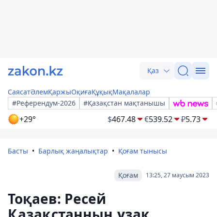
Қаз
Саясат
Әлем
Қаржы
Оқиға
Құқық
Мақалалар
#Референдум-2026
#Қазақстан мақтанышы
+29°
$
467.48
€
539.52
₽
5.73
Басты
Барлық жаңалықтар
Қоғам тынысы
Қоғам
13:25, 27 маусым 2023
Тоқаев: Ресей
Қазақстанның ұзақ