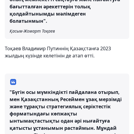
бағытталған әрекеттерін толық
қолдайтынымды мәлімдеген
болатынмын".
Қасым-Жомарт Тоқаев
Тоқаев Владимир Путиннің Қазақстанға 2023
жылдың күзінде келетінін де атап өтті.
"Бүгін осы мүмкіндікті пайдалана отырып,
мен Қазақстанның Ресеймен ұзақ мерзімді
және тұрақты стратегиялық серіктестік
форматындағы көпжақты
ынтымақтастықты одан әрі нығайтуға
қатысты ұстанымын растаймын. Мұндай