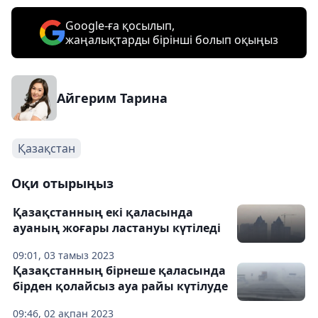
Google-ға қосылып,
жаңалықтарды бірінші болып оқыңыз
Айгерим Тарина
Қазақстан
Оқи отырыңыз
Қазақстанның екі қаласында
ауаның жоғары ластануы күтіледі
09:01, 03 тамыз 2023
Қазақстанның бірнеше қаласында
бірден қолайсыз ауа райы күтілуде
09:46, 02 ақпан 2023