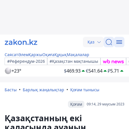
Қаз
Саясат
Әлем
Қаржы
Оқиға
Құқық
Мақалалар
#Референдум-2026
#Қазақстан мақтанышы
+23°
$
469.93
€
541.64
₽
5.71
Басты
Барлық жаңалықтар
Қоғам тынысы
Қоғам
09:14, 29 маусым 2023
Қазақстанның екі
қаласында ауаның