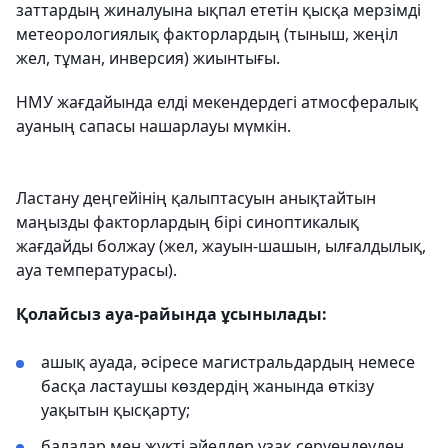
заттардың жиналуына ықпал ететін қысқа мерзімді
метеорологиялық факторлардың (тыныш, жеңіл
жел, тұман, инверсия) жиынтығы.
НМУ жағдайында елді мекендердегі атмосфералық
ауаның сапасы нашарлауы мүмкін.
Ластану деңгейінің қалыптасуын анықтайтын
маңызды факторлардың бірі синоптикалық
жағдайды болжау (жел, жауын-шашын, ылғалдылық,
ауа температурасы).
Қолайсыз ауа-райында ұсынылады:
ашық ауада, әсіресе магистральдардың немесе
басқа ластаушы көздердің жанында өткізу
уақытын қысқарту;
балалар мен жүкті әйелдер ұзақ серуендеуден