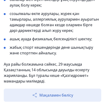
аулақ болу керек;
созылмалы өкпе аурулары, жүрек-қан
тамырлары, аллергиялық аурулармен ауыратын
адамдар көшеде болған кезде олармен бірге
дәрі-дәрмектерді алып жүру керек;
ашық ауада физикалық белсенділікті шектеу;
жабық спорт кешендерінде дене шынықтыру
және спортпен айналысу.
Ауа райы болжамына сәйкес, 29 маусымда
Қазақстанның 14 облысында дауылды ескерту
жарияланды. Бұл туралы кеше «Қазгидромет»
мамандары мәлімдеді.
Мақаламен бөлісу