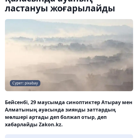
ластануы жоғарылайды
Сурет: pixabay
Бейсенбі, 29 маусымда синоптиктер Атырау мен
Алматының ауасында зиянды заттардың
мөлшері артады деп болжап отыр, деп
хабарлайды Zakon.kz.