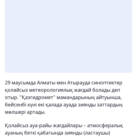
29 маусымда Алматы мен Атырауда синоптиктер
қолайсыз метеорологиялық жағдай болады деп
отыр. "Қазгидромет" мамандарының айтуынша,
бейсенбі күні екі қалада ауада зиянды заттардың
мөлшері артады.
Қолайсыз ауа-райы жағдайлары – атмосфералық
ауаның беткі қабатында зиянды (ластаушы)