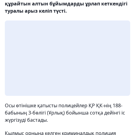
құрайтын алтын бұйымдарды ұрлап кеткендігі
туралы арыз келіп түсті.
Осы өтінішке қатысты полицейлер ҚР ҚК-нің 188-
бабының 3-бөлігі (Ұрлық) бойынша сотқа дейінгі іс
жүргізуді бастады.
Қылмыс орнына келген криминалдық полиция