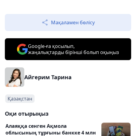
Мақаламен бөлісу
Google-ға қосылып,
жаңалықтарды бірінші болып оқыңыз
Айгерим Тарина
Қазақстан
Оқи отырыңыз
Алаяққа сенген Ақмола
облысының тұрғыны банкке 4 млн