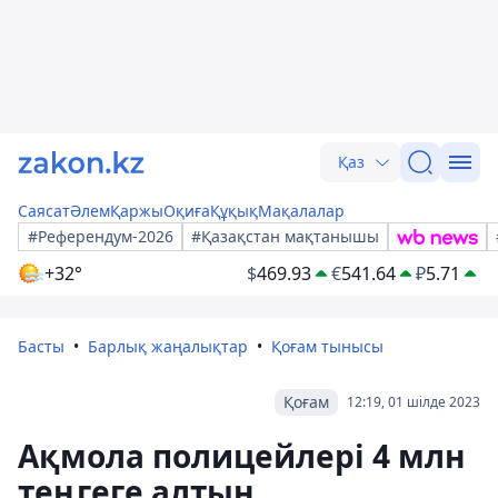
Қаз
Саясат
Әлем
Қаржы
Оқиға
Құқық
Мақалалар
#Референдум-2026
#Қазақстан мақтанышы
+32°
$
469.93
€
541.64
₽
5.71
Басты
Барлық жаңалықтар
Қоғам тынысы
Қоғам
12:19, 01 шілде 2023
Ақмола полицейлері 4 млн
теңгеге алтын