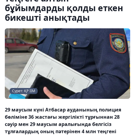
бұйымдарды қолды еткен
бикешті анықтады
Сурет: ҚР ІІМ
29 маусым күні Атбасар ауданының полиция
бөліміне 36 жастағы жергілікті тұрғыннан 28
сәуір мен 29 маусым аралығында белгісіз
тұлғалардың оның пәтерінен 4 млн теңгені