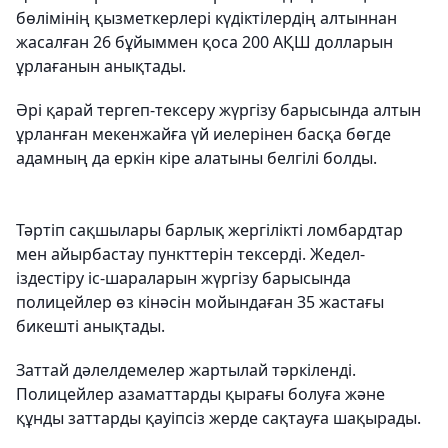
бөлімінің қызметкерлері күдіктілердің алтыннан
жасалған 26 бұйыммен қоса 200 АҚШ долларын
ұрлағанын анықтады.
Әрі қарай тергеп-тексеру жүргізу барысында алтын
ұрланған мекенжайға үй иелерінен басқа бөгде
адамның да еркін кіре алатыны белгілі болды.
Тәртіп сақшылары барлық жергілікті ломбардтар
мен айырбастау пункттерін тексерді. Жедел-
іздестіру іс-шараларын жүргізу барысында
полицейлер өз кінәсін мойындаған 35 жастағы
бикешті анықтады.
Заттай дәлелдемелер жартылай тәркіленді.
Полицейлер азаматтарды қырағы болуға және
құнды заттарды қауіпсіз жерде сақтауға шақырады.