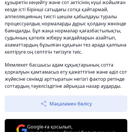
құзыретін кеңейту және сот актісінің күші жойылған
кезде істі бірінші сатыдағы сотқа қайтармай,
аппелляцияның тиісті шешім қабылдауы туралы
процессуалдық нормаларды дұрыс қолдану жөнінде
баяндалды. Бұл жаңа нормалар қағазбастылықты,
судьяның қателік жіберу жағдайларын азайтып,
азаматтардың бұзылған құқығын тез арада қалпына
келтіруге оң септігін тигізуге тиіс.
Мемлекет басшысы адам құқықтарының сотта
қорғалуын қамтамасыз ету қажеттігіне және әділ сот
жүйесіне сенімді арттыратын негізгі фактор ретінде
соттардың тәуелсіздігіне айрықша назар аударды.
Мақаламен бөлісу
Google-ға қосылып,