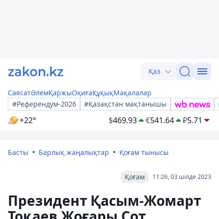
Қаз
Саясат
Әлем
Қаржы
Оқиға
Құқық
Мақалалар
#Референдум-2026
#Қазақстан мақтанышы
+22°
$
469.93
€
541.64
₽
5.71
Басты
Барлық жаңалықтар
Қоғам тынысы
Қоғам
11:26, 03 шілде 2023
Президент Қасым-Жомарт
Тоқаев Жоғары Сот