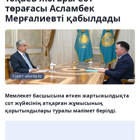
төрағасы Асламбек
Мерғалиевті қабылдады
Сурет: akorda.kz
Мемлекет басшысына өткен жартыжылдықта
сот жүйесінің атқарған жұмысының
қорытындылары туралы мәлімет берілді.