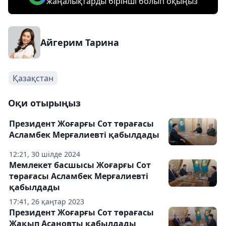
жаңалықтарды бірінші болып оқыңыз
Айгерим Тарина
Қазақстан
Оқи отырыңыз
Президент Жоғарғы Сот төрағасы
Асламбек Мерғалиевті қабылдады
12:21, 30 шілде 2024
Мемлекет басшысы Жоғарғы Сот
төрағасы Асламбек Мерғалиевті
қабылдады
17:41, 26 қаңтар 2023
Президент Жоғарғы Сот төрағасы
Жақып Асановты қабылдады