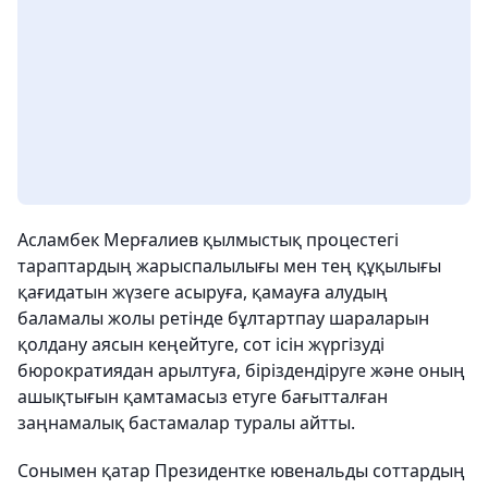
Асламбек Мерғалиев қылмыстық процестегі
тараптардың жарыспалылығы мен тең құқылығы
қағидатын жүзеге асыруға, қамауға алудың
баламалы жолы ретінде бұлтартпау шараларын
қолдану аясын кеңейтуге, сот ісін жүргізуді
бюрократиядан арылтуға, біріздендіруге және оның
ашықтығын қамтамасыз етуге бағытталған
заңнамалық бастамалар туралы айтты.
Сонымен қатар Президентке ювенальды соттардың