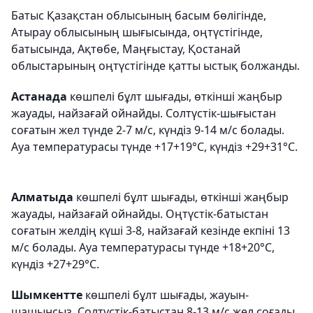
Батыс Қазақстан облысының басым бөлігінде,
Атырау облысының шығысында, оңтүстігінде,
батысында, Ақтөбе, Маңғыстау, Қостанай
облыстарының оңтүстігінде қатты ыстық болжанды.
Астанада
көшпелі бұлт шығады, өткінші жаңбыр
жауады, найзағай ойнайды. Солтүстік-шығыстан
соғатын жел түнде 2-7 м/с, күндіз 9-14 м/с болады.
Ауа температурасы түнде +17+19°С, күндіз +29+31°С.
Алматыда
көшпелі бұлт шығады, өткінші жаңбыр
жауады, найзағай ойнайды. Оңтүстік-батыстан
соғатын желдің күші 3-8, найзағай кезінде екпіні 13
м/с болады. Ауа температурасы түнде +18+20°С,
күндіз +27+29°С.
Шымкентте
көшпелі бұлт шығады, жауын-
шашынсыз. Солтүстік-батыстан 8-13 м/с жел соғады.