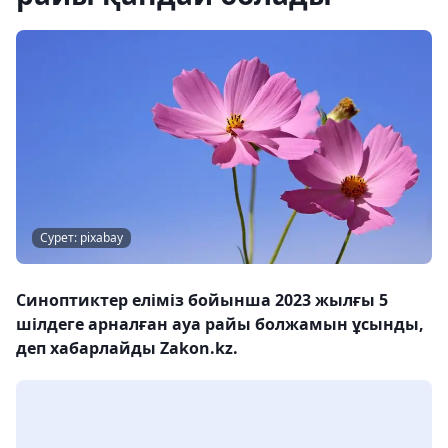
Сурет: pixabay
Синоптиктер еліміз бойынша 2023 жылғы 5
шілдеге арналған ауа райы болжамын ұсынды,
деп хабарлайды Zakon.kz.