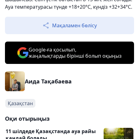
Ауа температурасы түнде +18+20°С, күндіз +32+34°С.
Мақаламен бөлісу
Google-ға қосылып,
жаңалықтарды бірінші болып оқыңыз
Аида Тақабаева
Қазақстан
Оқи отырыңыз
11 шілдеде Қазақстанда ауа райы
қандай болады