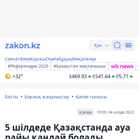
Қаз
Саясат
Әлем
Қаржы
Оқиға
Құқық
Мақалалар
#Референдум-2026
#Қазақстан мақтанышы
+32°
$
469.93
€
541.64
₽
5.71
Басты
Барлық жаңалықтар
Қоғам тынысы
Қоғам
18:00, 04 шілде 2023
5 шілдеде Қазақстанда ауа
райы қандай болады