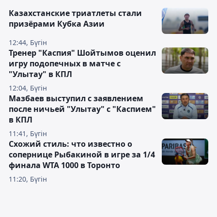
Казахстанские триатлеты стали
призёрами Кубка Азии
12:44, Бүгін
Тренер "Каспия" Шойтымов оценил
игру подопечных в матче с
"Улытау" в КПЛ
12:04, Бүгін
Мазбаев выступил с заявлением
после ничьей "Улытау" с "Каспием"
в КПЛ
11:41, Бүгін
Схожий стиль: что известно о
сопернице Рыбакиной в игре за 1/4
финала WTA 1000 в Торонто
11:20, Бүгін