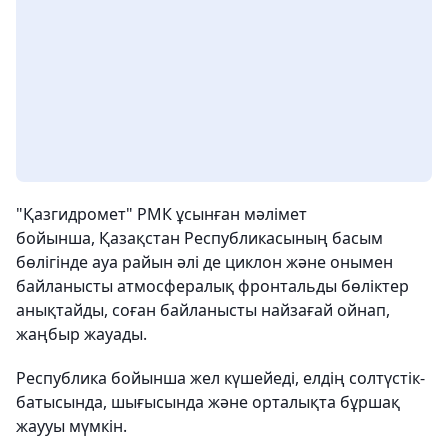
"Қазгидромет" РМК ұсынған мәлімет
бойынша, Қазақстан Республикасының басым
бөлігінде ауа райын әлі де циклон және онымен
байланысты атмосфералық фронтальды бөліктер
анықтайды, соған байланысты найзағай ойнап,
жаңбыр жауады.
Республика бойынша жел күшейеді, елдің солтүстік-
батысында, шығысында және орталықта бұршақ
жаууы мүмкін.