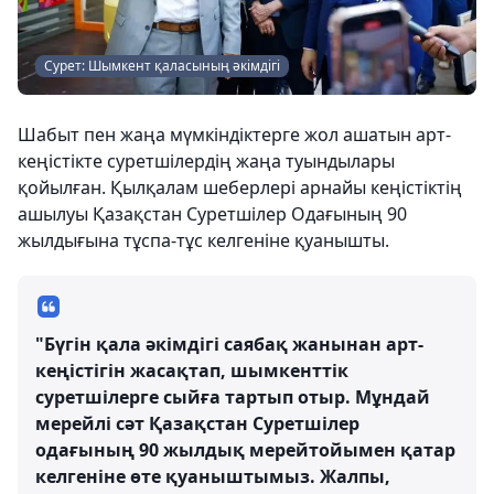
Сурет: Шымкент қаласының әкімдігі
Шабыт пен жаңа мүмкіндіктерге жол ашатын арт-
кеңістікте суретшілердің жаңа туындылары
қойылған. Қылқалам шеберлері арнайы кеңістіктің
ашылуы Қазақстан Суретшілер Одағының 90
жылдығына тұспа-тұс келгеніне қуанышты.
"Бүгін қала әкімдігі саябақ жанынан арт-
кеңістігін жасақтап, шымкенттік
суретшілерге сыйға тартып отыр. Мұндай
мерейлі сәт Қазақстан Суретшілер
одағының 90 жылдық мерейтойымен қатар
келгеніне өте қуаныштымыз. Жалпы,