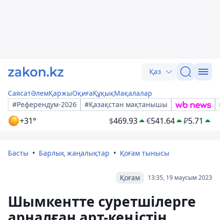
Қаз
Саясат
Әлем
Қаржы
Оқиға
Құқық
Мақалалар
#Референдум-2026
#Қазақстан мақтанышы
+31°
$
469.93
€
541.64
₽
5.71
Басты
Барлық жаңалықтар
Қоғам тынысы
Қоғам
13:35, 19 маусым 2023
Шымкентте суретшілерге
арналған арт-кеңістің