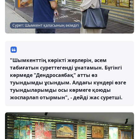
Сурет: Шымкент қаласының әкімдігі
"Шымкенттің көрікті жерлерін, әсем
табиғатын суреттегенді ұнатамын. Бүгінгі
көрмеде "Дендросаябақ" атты өз
туындымды ұсындым. Алдағы күндері өзге
туындыларымды осы көрмеге қоюды
жоспарлап отырмын", - дейді жас суретші.