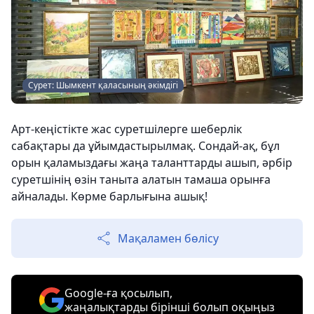
Сурет: Шымкент қаласының әкімдігі
Арт-кеңістікте жас суретшілерге шеберлік
сабақтары да ұйымдастырылмақ. Сондай-ақ, бұл
орын қаламыздағы жаңа таланттарды ашып, әрбір
суретшінің өзін таныта алатын тамаша орынға
айналады. Көрме барлығына ашық!
Мақаламен бөлісу
Google-ға қосылып,
жаңалықтарды бірінші болып оқыңыз