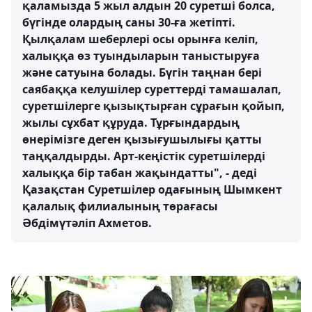
қаламызда 5 жыл алдын 20 суретші болса,
бүгінде олардың саны 30-ға жетіпті.
Қылқалам шеберлері осы орынға келіп,
халыққа өз туындыларын таныстыруға
және сатуына болады. Бүгін таңнан бері
саябаққа келушілер суреттерді тамашалап,
суретшілерге қызықтырған сұрағын қойып,
жылы сұхбат құруда. Тұрғындардың
өнерімізге деген қызығушылығы қатты
таңқалдырды. Арт-кеңістік суретшілерді
халыққа бір табан жақындатты", - деді
Қазақстан Суретшілер одағының Шымкент
қалалық филиалының төрағасы
Әбдімүтәліп Ахметов.