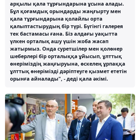
арқылы қала тұрғындарына ұсына алады.
Бұл қоғамдық орындарды жаңғырту мен
қала тұрғындарына қолайлы орта
қалыптастырудың бір түрі. Бүгінгі галерея
тек бастамасы ғана. Біз алдағы уақытта
үлкен орталық ашу үшін жоба жасап
жатырмыз. Онда суретшілер мен қолөнер
шеберлері бір орталыққа ұйысып, ұлттық
өнеріміздің жаңғыруына, өскелең ұрпаққа
ұлттық өнерімізді дәріптеуге қызмет ететін
орынға айналады", - деді қала әкімі.