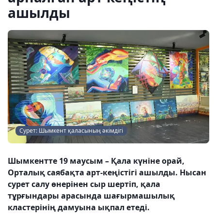
ашылды
Сурет: Шымкент қаласының әкімдігі
Шымкентте 19 маусым – Қала күніне орай,
Орталық саябақта арт-кеңістігі ашылды. Нысан
сурет салу өнерінен сыр шертіп, қала
тұрғындары арасында шағырмашылық
кластерінің дамуына ықпал етеді.