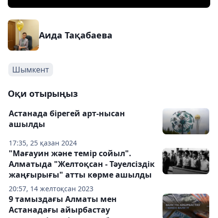
Аида Тақабаева
Шымкент
Оқи отырыңыз
Астанада бірегей арт-нысан
ашылды
17:35, 25 қазан 2024
"Мағауин және темір сойыл".
Алматыда "Желтоқсан - Тәуелсіздік
жаңғырығы" атты көрме ашылды
20:57, 14 желтоқсан 2023
9 тамыздағы Алматы мен
Астанадағы айырбастау