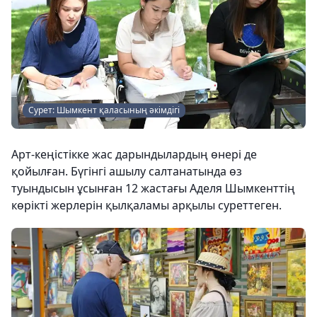
Сурет: Шымкент қаласының әкімдігі
Арт-кеңістікке жас дарындылардың өнері де
қойылған. Бүгінгі ашылу салтанатында өз
туындысын ұсынған 12 жастағы Аделя Шымкенттің
көрікті жерлерін қылқаламы арқылы суреттеген.