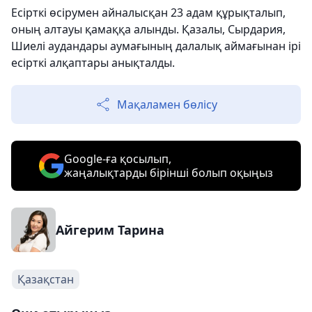
Есірткі өсірумен айналысқан 23 адам құрықталып,
оның алтауы қамаққа алынды. Қазалы, Сырдария,
Шиелі аудандары аумағының далалық аймағынан ірі
есірткі алқаптары анықталды.
Мақаламен бөлісу
Google-ға қосылып,
жаңалықтарды бірінші болып оқыңыз
Айгерим Тарина
Қазақстан