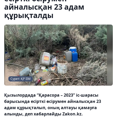
айналысқан 23 адам
құрықталды
Сурет: ҚР ІІМ
Қызылордада “Қарасора – 2023” іс-шарасы
барысында есірткі өсірумен айналысқан 23
адам құрықталып, оның алтауы қамауға
алынды, деп хабарлайды Zakon.kz.