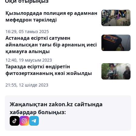
Оқи отырыңыз
Қызылордада полиция ер адамнан
мефедрон тәркіледі
16:29, 05 тамыз 2025
Астанада есірткі сатумен
айналысқан тағы бір арнаның иесі
қамауға алынды
12:40, 19 маусым 2023
Таразда есірткі өндіретін
фитозертхананың көзі жойылды
21:55, 12 шілде 2023
Жаңалықтан zakon.kz сайтында
хабардар болыңыз: