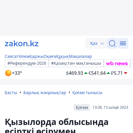
Қаз
Саясат
Әлем
Қаржы
Оқиға
Құқық
Мақалалар
#Референдум-2026
#Қазақстан мақтанышы
+33°
$
469.93
€
541.64
₽
5.71
Басты
Барлық жаңалықтар
Қоғам тынысы
Қоғам
13:38, 13 шілде 2023
Қызылорда облысында
есірткі өсірумен