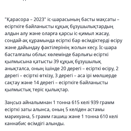
"Қарасора – 2023" іс-шарасының басты мақсаты –
есірткіге байланысты құқық бұзушылықтардың
алдын алу және оларға қарсы іс-қимыл жасау,
сондай-ақ құрамында есірткі бар өсімдіктерді өсіру
және дайындау фактілерінің жолын кесу. Іс-шара
басталғалы облыс көлемінде барлығы есірткі
қылмысына қатысты 39 құқық бұзушылық
анықталса, оның ішінде 20 дерегі – есірткі өсіру, 2
дерегі – есірткі өткізу, 3 дерегі – аса ірі мөлшерде
сақтау және 14 дерегі – есірткіге байланысты
қылмыстық теріс қылықтар.
Заңсыз айналымнан 1 тонна 615 келі 939 грамм
есірткі заты алынса, оның 5 келіден астамы
марихуана, 5 грамм гашиш және 1 тонна 610 келі
каннабис өсімдігі алынды.