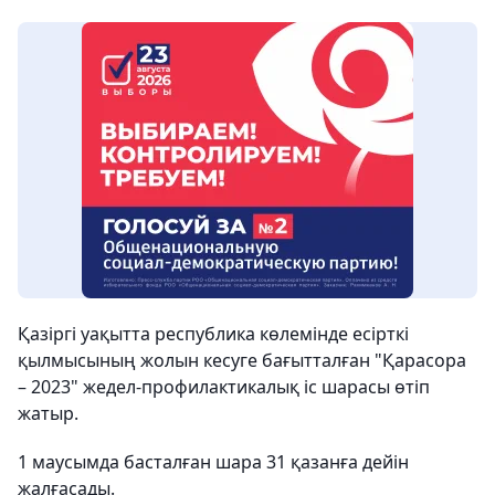
Қазіргі уақытта республика көлемінде есірткі
қылмысының жолын кесуге бағытталған "Қарасора
– 2023" жедел-профилактикалық іс шарасы өтіп
жатыр.
1 маусымда басталған шара 31 қазанға дейін
жалғасады.