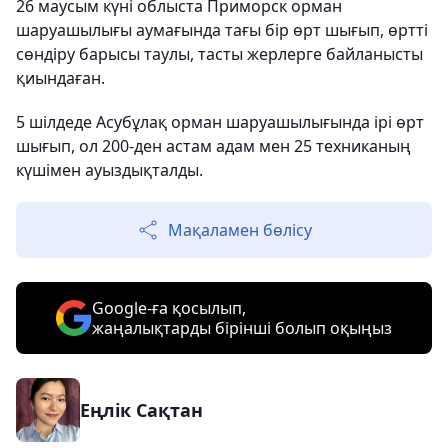
26 маусым күні облыста Приморск орман
шаруашылығы аумағында тағы бір өрт шығып, өртті
сөндіру барысы таулы, тасты жерлерге байланысты
қиындаған.
5 шілдеде Асубұлақ орман шаруашылығында ірі өрт
шығып, ол 200-ден астам адам мен 25 техниканың
күшімен ауыздықталды.
Мақаламен бөлісу
Google-ға қосылып,
жаңалықтарды бірінші болып оқыңыз
Еңлік Сақтан