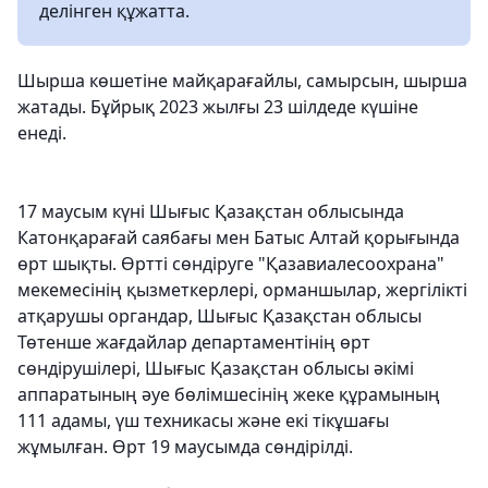
делінген құжатта.
Шырша көшетіне майқарағайлы, самырсын, шырша
жатады. Бұйрық 2023 жылғы 23 шілдеде күшіне
енеді.
17 маусым күні Шығыс Қазақстан облысында
Катонқарағай саябағы мен Батыс Алтай қорығында
өрт шықты. Өртті сөндіруге "Қазавиалесоохрана"
мекемесінің қызметкерлері, орманшылар, жергілікті
атқарушы органдар, Шығыс Қазақстан облысы
Төтенше жағдайлар департаментінің өрт
сөндірушілері, Шығыс Қазақстан облысы әкімі
аппаратының әуе бөлімшесінің жеке құрамының
111 адамы, үш техникасы және екі тікұшағы
жұмылған. Өрт 19 маусымда сөндірілді.