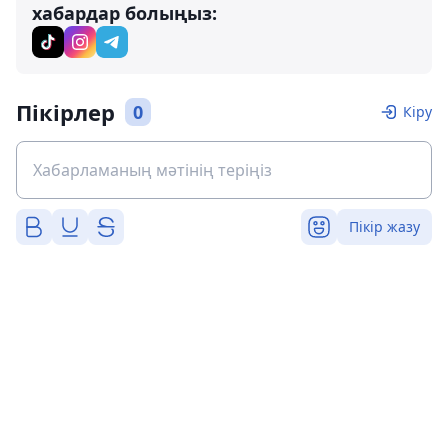
хабардар болыңыз:
Пікірлер
0
Кіру
Пікір жазу