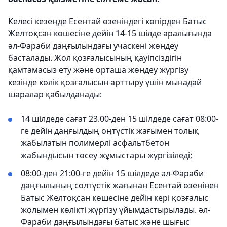
Келесі кезеңде Есентай өзеніндегі көпірден Батыс
Желтоқсан көшесіне дейін 14-15 шілде аралығында
әл-Фараби даңғылындағы учаскені жөндеу
басталады. Жол қозғалысының қауіпсіздігін
қамтамасыз ету және орташа жөндеу жүргізу
кезінде көлік қозғалысын арттыру үшін мынадай
шаралар қабылданады:
14 шілдеде сағат 23.00-ден 15 шілдеде сағат 08:00-
ге дейін даңғылдың оңтүстік жағымен толық
жабылатын полимерлі асфальтбетон
жабындысын төсеу жұмыстары жүргізіледі;
08:00-ден 21:00-ге дейін 15 шілдеде әл-Фараби
даңғылының солтүстік жағынан Есентай өзенінен
Батыс Желтоқсан көшесіне дейін кері қозғалыс
жолымен көлікті жүргізу ұйымдастырылады. әл-
Фараби даңғылындағы батыс және шығыс