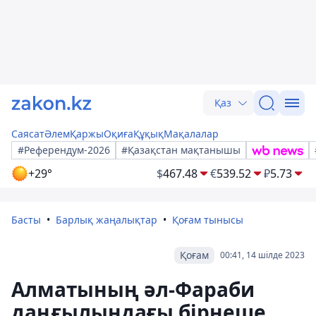
Қаз
Саясат
Әлем
Қаржы
Оқиға
Құқық
Мақалалар
#Референдум-2026
#Қазақстан мақтанышы
+29°
$
467.48
€
539.52
₽
5.73
Басты
Барлық жаңалықтар
Қоғам тынысы
Қоғам
00:41, 14 шілде 2023
Алматының әл-Фараби
даңғылындағы бірнеше