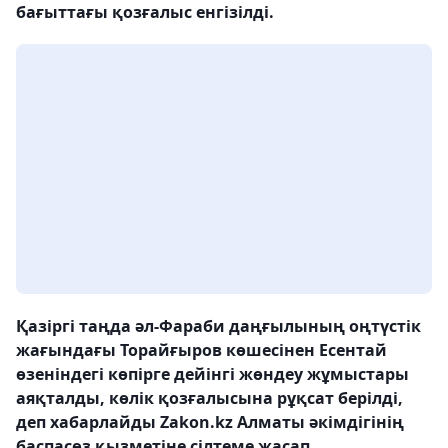
бағыттағы қозғалыс енгізілді.
Қазіргі таңда әл-Фараби даңғылының оңтүстік
жағындағы Торайғыров көшесінен Есентай
өзеніндегі көпірге дейінгі жөндеу жұмыстары
аяқталды, көлік қозғалысына рұқсат берілді,
деп хабарлайды Zakon.kz Алматы әкімдігінің
баспасөз қызметіне сілтеме жасап.