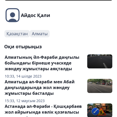
Айдос Қали
Қазақстан
Алматы
Оқи отырыңыз
Алматының Әл-Фараби даңғылы
бойындағы бірнеше учаскеде
жөндеу жұмыстары аяқталды
10:33, 14 шілде 2023
Алматыда әл-Фараби мен Абай
даңғылдарында жол жөндеу
жұмыстары басталды
15:33, 12 маусым 2023
Астанада әл-Фараби - Қошқарбаев
жол айрығында көлік қозғалысы