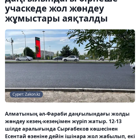
учаскеде жол жөндеу
жұмыстары аяқталды
Сурет: Zakon.kz
Алматының әл-Фараби даңғылындағы жолды
жөндеу кезең-кезеңімен жүріп жатыр. 12-13
шілде аралығында Сырғабеков көшесінен
Есентай өзеніне дейін ішінара жол жабылып, екі