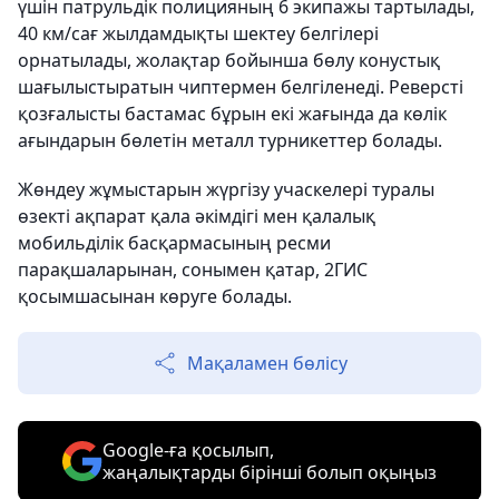
үшін патрульдік полицияның 6 экипажы тартылады,
40 км/сағ жылдамдықты шектеу белгілері
орнатылады, жолақтар бойынша бөлу конустық
шағылыстыратын чиптермен белгіленеді. Реверсті
қозғалысты бастамас бұрын екі жағында да көлік
ағындарын бөлетін металл турникеттер болады.
Жөндеу жұмыстарын жүргізу учаскелері туралы
өзекті ақпарат қала әкімдігі мен қалалық
мобильділік басқармасының ресми
парақшаларынан, сонымен қатар, 2ГИС
қосымшасынан көруге болады.
Мақаламен бөлісу
Google-ға қосылып,
жаңалықтарды бірінші болып оқыңыз