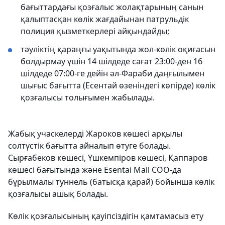
бағыттардағы қозғалыс жолақтарының санын
қалыптасқан көлік жағдайынан патрульдік
полиция қызметкерлері айқындайды;
тәуліктің қараңғы уақытында жол-көлік оқиғасын
болдырмау үшін 14 шілдеде сағат 23:00-ден 16
шілдеде 07:00-ге дейін әл-Фараби даңғылымен
шығыс бағытта (Есентай өзеніндегі көпірде) көлік
қозғалысы толығымен жабылады.
Жабық учаскелерді Жароков көшесі арқылы
солтүстік бағытта айналып өтуге болады.
Сырғабеков көшесі, Үшкемпіров көшесі, Қаппаров
көшесі бағытында және Esentai Mall СОО-да
бұрылмалы туннель (батысқа қарай) бойынша көлік
қозғалысы ашық болады.
Көлік қозғалысының қауіпсіздігін қамтамасыз ету