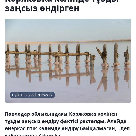
заңсыз өндірген
Сурет: pavlodarnews.kz
Павлодар облысындағы Коряковка көлінен
тұзды заңсыз өндіру фактісі расталды. Алайда
өнеркәсіптік көлемде өндіру байқалмаған, - деп
хабарлайды Zakon.kz.