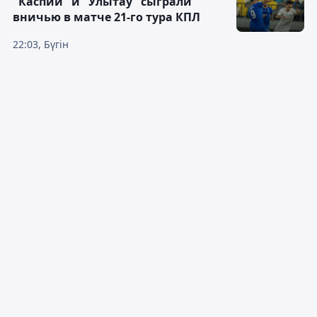
"Каспий" и "Улытау" сыграли
вничью в матче 21-го тура КПЛ
22:03, Бүгін