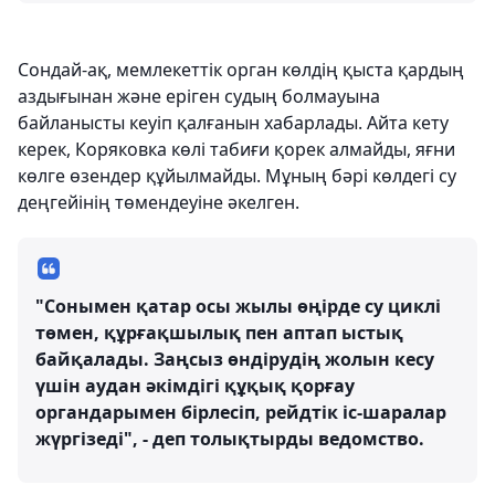
Сондай-ақ, мемлекеттік орган көлдің қыста қардың
аздығынан және еріген судың болмауына
байланысты кеуіп қалғанын хабарлады. Айта кету
керек, Коряковка көлі табиғи қорек алмайды, яғни
көлге өзендер құйылмайды. Мұның бәрі көлдегі су
деңгейінің төмендеуіне әкелген.
"Сонымен қатар осы жылы өңірде су циклі
төмен, құрғақшылық пен аптап ыстық
байқалады. Заңсыз өндірудің жолын кесу
үшін аудан әкімдігі құқық қорғау
органдарымен бірлесіп, рейдтік іс-шаралар
жүргізеді", - деп толықтырды ведомство.