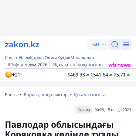
Қаз
Саясат
Әлем
Қаржы
Оқиға
Құқық
Мақалалар
#Референдум-2026
#Қазақстан мақтанышы
+21°
$
469.93
€
541.64
₽
5.71
Басты
Барлық жаңалықтар
Қоғам тынысы
Қоғам
00:29, 15 шілде 2023
Павлодар облысындағы
Коряковка көлінде тұзды