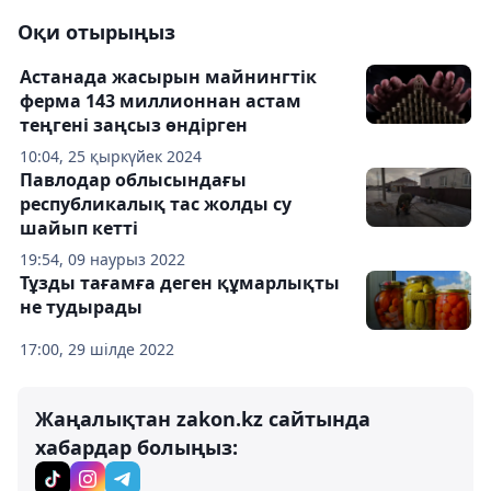
Оқи отырыңыз
Астанада жасырын майнингтік
ферма 143 миллионнан астам
теңгені заңсыз өндірген
10:04, 25 қыркүйек 2024
Павлодар облысындағы
республикалық тас жолды су
шайып кетті
19:54, 09 наурыз 2022
Тұзды тағамға деген құмарлықты
не тудырады
17:00, 29 шілде 2022
Жаңалықтан zakon.kz сайтында
хабардар болыңыз: