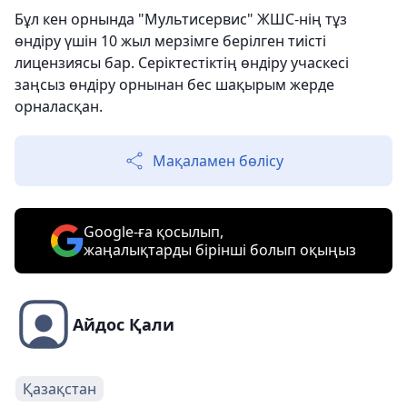
Бұл кен орнында "Мультисервис" ЖШС-нің тұз
өндіру үшін 10 жыл мерзімге берілген тиісті
лицензиясы бар. Серіктестіктің өндіру учаскесі
заңсыз өндіру орнынан бес шақырым жерде
орналасқан.
Мақаламен бөлісу
Google-ға қосылып,
жаңалықтарды бірінші болып оқыңыз
Айдос Қали
Қазақстан