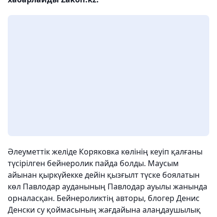
Әлеуметтік желіде Коряковка көлінің кеуіп қалғаны
түсірілген бейнеролик пайда болды. Маусым
айынан қыркүйекке дейін қызғылт түске боялатын
көл Павлодар ауданының Павлодар ауылы жанында
орналасқан. Бейнероликтің авторы, блогер Денис
Денски су қоймасының жағдайына алаңдаушылық