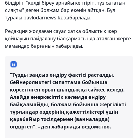
білдіріп, "көлді біреу арнайы кептіріп, тұз сататын
сияқты" деген болжам бар екенін айтқан. Бұл
туралы pavlodarnews.kz хабарлады.
Редакция жолдаған сауал хатқа облыстық жер
қойнауын пайдалану басқармасында аталған жерге
мамандар барғанын хабарлады.
"Тұзды заңсыз өндіру фактісі расталды,
бейнероликтегі сипаттама бойынша
көрсетілген орын шындыққа сәйкес келеді.
Алайда өнеркәсіптік көлемде өндіру
байқалмайды, болжам бойынша жергілікті
тұрғындар өздерінің қажеттіліктері үшін
қарабайыр тәсілдермен (ванналарда)
өндірген", - деп хабарлады ведомство.