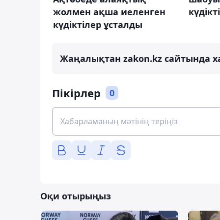
жолмен ақша иеленген
күдікт
күдіктілер ұсталды
Жаңалықтан zakon.kz сайтында х
Пікірлер
0
Оқи отырыңыз