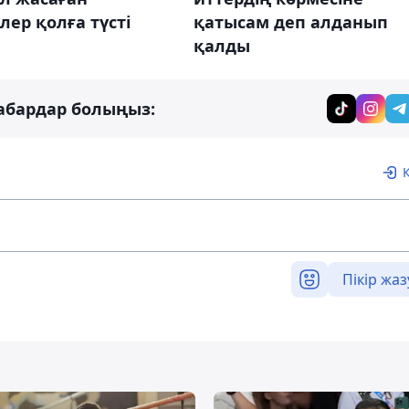
ілер қолға түсті
қатысам деп алданып
қалды
абардар болыңыз:
Пікір жаз