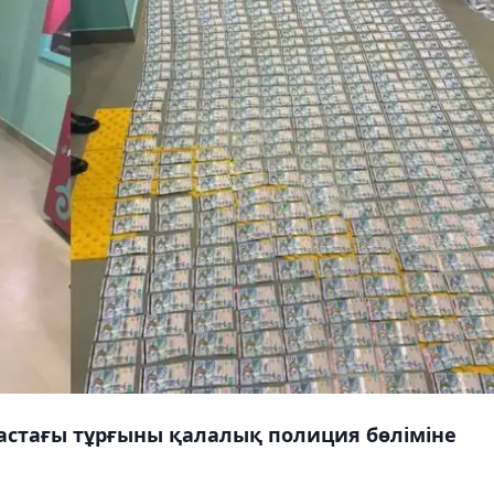
астағы тұрғыны қалалық полиция бөліміне