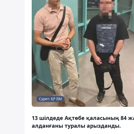
Сурет: ҚР ІІМ
13 шілдеде Ақтөбе қаласының 84 ж
алданғаны туралы арызданды.