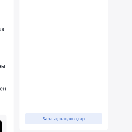
ша
ны
мен
Барлық жаңалықтар