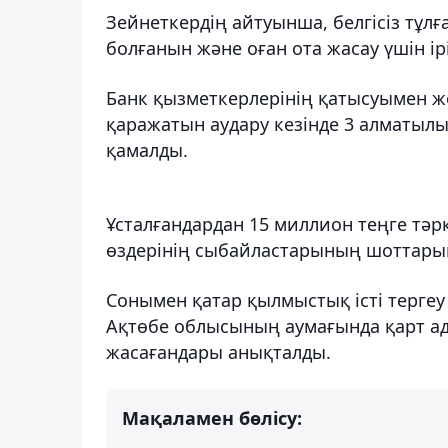
Зейнеткердің айтуынша, белгісіз тұл
болғанын және оған ота жасау үшін ір
Банк қызметкерлерінің қатысуымен же
қаражатын аудару кезінде 3 алматылы
қамалды.
Ұсталғандардан 15 миллион теңге тәр
өздерінің сыбайластарының шоттарын
Сонымен қатар қылмыстық істі тергеу
Ақтөбе облысының аумағында қарт ад
жасағандары анықталды.
Мақаламен бөлісу: