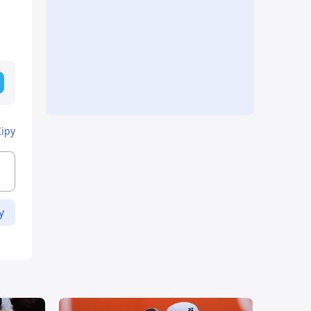
Кіру
у