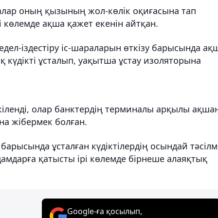
ғалар оның қызының жол-көлік оқиғасына тап
і көлемде ақша қажет екенін айтқан.
дел-іздестіру іс-шараларын өткізу барысында ақ
қ күдікті ұсталып, уақытша ұстау изоляторына
кіленді, олар банктердің терминалы арқылы ақша
а жібермек болған.
 барысында ұсталған күдіктілердің осындай тәсіл
амдарға қатысты ірі көлемде бірнеше алаяқтық
Google-ға қосылып,