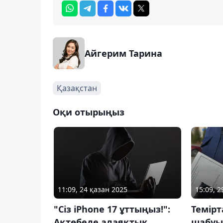
Айгерим Тарина
Қазақстан
Оқи отырыңыз
11:09, 24 қазан 2025
15:09, 
"Сіз iPhone 17 ұттыңыз!":
Темір
Ақтөбеде алаяқтық
шабуы