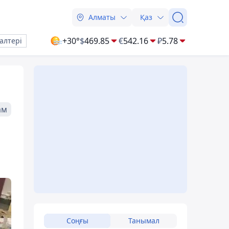
Алматы
Қаз
+30°
$
469.85
€
542.16
₽
5.78
алтері
ам
Соңғы
Танымал