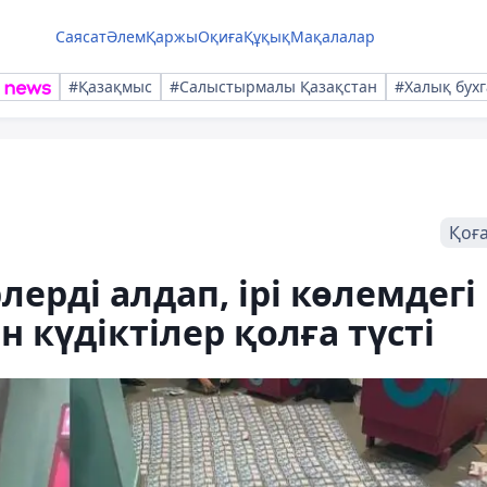
Саясат
Әлем
Қаржы
Оқиға
Құқық
Мақалалар
#Қазақмыс
#Салыстырмалы Қазақстан
#Халық бухг
Қоғ
ерді алдап, ірі көлемдегі
 күдіктілер қолға түсті