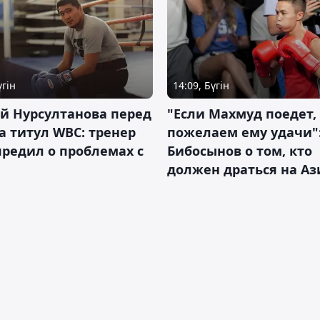
үгін
14:09, Бүгін
й Нурсултанова перед
"Если Махмуд поедет,
а титул WBC: тренер
пожелаем ему удачи"
редил о проблемах с
Бибосынов о том, кто
должен драться на Аз