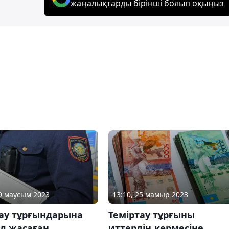
жаңалықтарды бірінші болып оқыңыз
29 маусым 2023
13:10, 25 мамыр 2023
тау тұрғындарына
Теміртау тұрғыны
л жасаған
иттердің көрмесіне