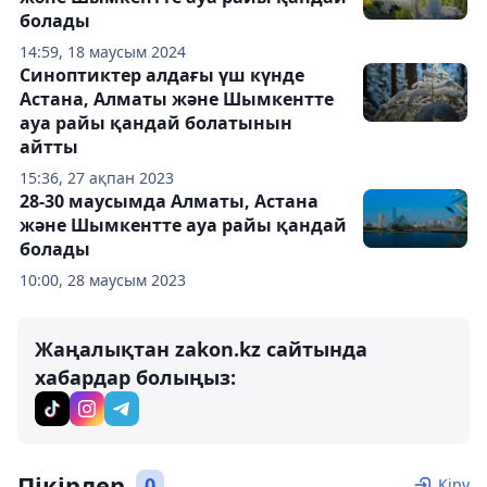
болады
14:59, 18 маусым 2024
Синоптиктер алдағы үш күнде
Астана, Алматы және Шымкентте
ауа райы қандай болатынын
айтты
15:36, 27 ақпан 2023
28-30 маусымда Алматы, Астана
және Шымкентте ауа райы қандай
болады
10:00, 28 маусым 2023
Жаңалықтан zakon.kz сайтында
хабардар болыңыз:
Пікірлер
0
Кіру