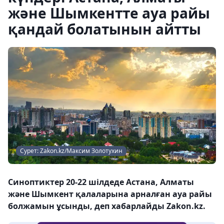
және Шымкентте ауа райы
қандай болатынын айтты
Сурет: Zakon.kz/Максим Золотухин
Синоптиктер 20-22 шілдеде Астана, Алматы
және Шымкент қалаларына арналған ауа райы
болжамын ұсынды, деп хабарлайды Zakon.kz.