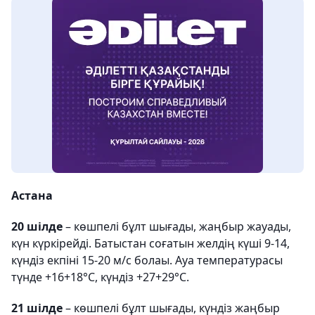
Астана
20 шілде
– көшпелі бұлт шығады, жаңбыр жауады,
күн күркірейді. Батыстан соғатын желдің күші 9-14,
күндіз екпіні 15-20 м/с болаы. Ауа температурасы
түнде +16+18°С, күндіз +27+29°С.
21 шілде
– көшпелі бұлт шығады, күндіз жаңбыр