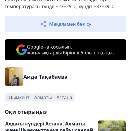
температурасы түнде +23+25°С, күндіз +37+39°С.
Мақаламен бөлісу
Google-ға қосылып,
жаңалықтарды бірінші болып оқыңыз
Аида Тақабаева
Шымкент
Алматы
Астана
Оқи отырыңыз
Алдағы күндері Астана, Алматы
және Шымкентте ауа райы қандай