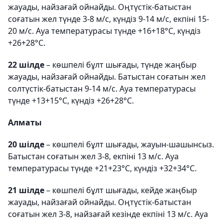
жауады, найзағай ойнайды. Оңтүстік-батыстан
соғатын жел түнде 3-8 м/с, күндіз 9-14 м/с, екпіні 15-
20 м/с. Ауа температурасы түнде +16+18°С, күндіз
+26+28°С.
22 шілде
– көшпелі бұлт шығады, түнде жаңбыр
жауады, найзағай ойнайды. Батыстан соғатын жел
солтүстік-батыстан 9-14 м/с. Ауа температурасы
түнде +13+15°С, күндіз +26+28°С.
Алматы
20 шілде
– көшпелі бұлт шығады, жауын-шашынсыз.
Батыстан соғатын жел 3-8, екпіні 13 м/с. Ауа
температурасы түнде +21+23°С, күндіз +32+34°С.
21 шілде
– көшпелі бұлт шығады, кейде жаңбыр
жауады, найзағай ойнайды. Оңтүстік-батыстан
соғатын жел 3-8, найзағай кезінде екпіні 13 м/с. Ауа