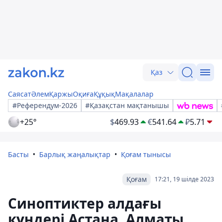
Қаз
Саясат
Әлем
Қаржы
Оқиға
Құқық
Мақалалар
#Референдум-2026
#Қазақстан мақтанышы
+25°
$
469.93
€
541.64
₽
5.71
Басты
Барлық жаңалықтар
Қоғам тынысы
Қоғам
17:21, 19 шілде 2023
Синоптиктер алдағы
күндері Астана, Алматы