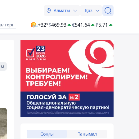
Алматы
Қаз
+32°
$
469.93
€
541.64
₽
5.71
алтері
ам
Соңғы
Танымал