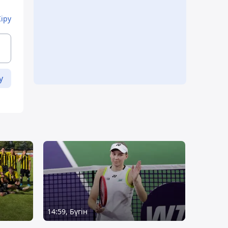
Кіру
у
14:59, Бүгін