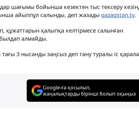
дар шағымы бойынша кезектен тыс тексеру кезін
йынша айыппұл салынды, деп жазады
qazaqstan.tv
.
еп, құжаттарын қалыпқа келтірмесе салынған
абылдап алмайды.
ағы 3 нысанды заңсыз деп тану туралы іс қарал
Google-ға қосылып,
жаңалықтарды бірінші болып оқыңыз