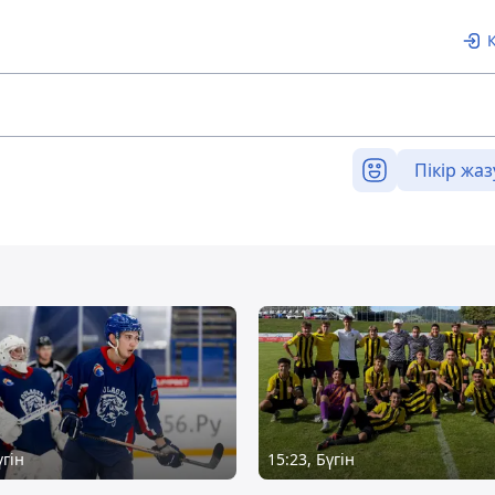
Пікір жаз
үгін
15:23, Бүгін