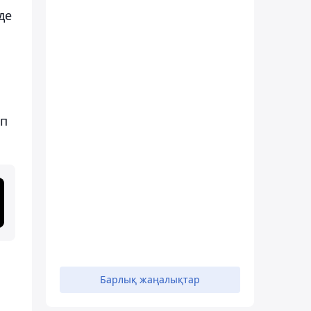
де
ап
Барлық жаңалықтар