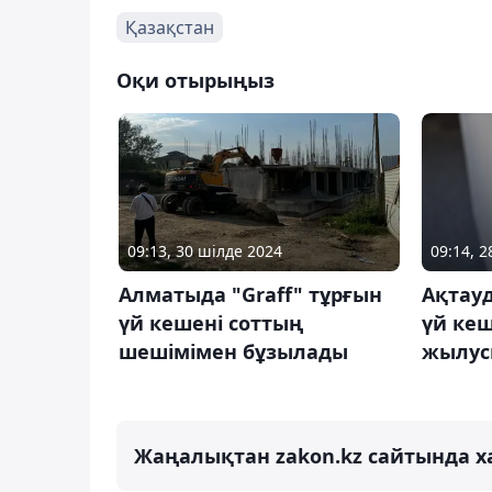
Қазақстан
Оқи отырыңыз
09:13, 30 шілде 2024
09:14, 2
Алматыда "Graff" тұрғын
Ақтау
үй кешені соттың
үй кеш
шешімімен бұзылады
жылус
Жаңалықтан zakon.kz сайтында х