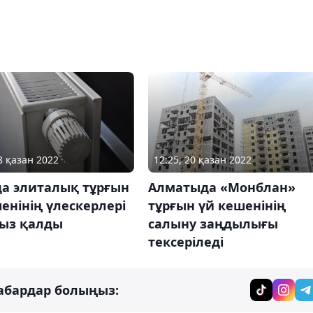
8 қазан 2022
12:25, 20 қазан 2022
да элиталық тұрғын
Алматыда «Монблан»
енінің үлескерлері
тұрғын үй кешенінің
ыз қалды
салыну заңдылығы
тексеріледі
абардар болыңыз: