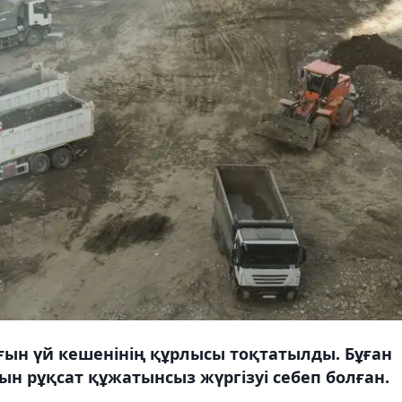
ғын үй кешенінің құрлысы тоқтатылды. Бұған
н рұқсат құжатынсыз жүргізуі себеп болған.