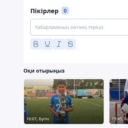
Пікірлер
0
Оқи отырыңыз
16:07, Бүгін
15:45, Б