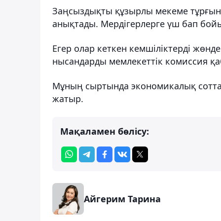
Заңсыздықты құзырлы мекеме тұрғын
анықтады. Мердігерлерге үш бап бо
Егер олар кеткен кемшіліктерді жөнд
нысандарды мемлекеттік комиссия қ
Мұның сыртында экономикалық сотта т
жатыр.
Мақаламен бөлісу:
Айгерим Тарина