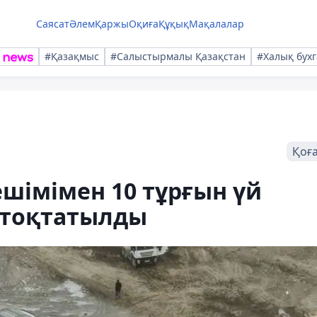
Саясат
Әлем
Қаржы
Оқиға
Құқық
Мақалалар
#Қазақмыс
#Салыстырмалы Қазақстан
#Халық бухг
Қоғ
шімімен 10 тұрғын үй
 тоқтатылды