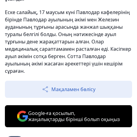
Еске салайық, 17 маусым күні Павлодар кафелерінің
бірінде Павлодар ауылының әкімі мен Железин
ауданының тұрғыны арасында жанжал шыққаны
туралы белгілі болды. Оның нәтижесінде ауыл
тұрғыны дене жарақаттарын алған. Олар
медициналық сараптамамен расталған еді. Кәсіпкер
ауыл әкімін сотқа берген. Сотта Павлодар
ауылының әкімі жасаған әрекеттері үшін кешірім
сұраған.
Мақаламен бөлісу
Google-ға қосылып,
жаңалықтарды бірінші болып оқыңыз