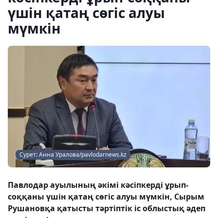
үшін қатаң сөгіс алуы
мүмкін
Сурет: Анна Уралова/pavlodarnews.kz
Павлодар ауылының әкімі кәсіпкерді ұрып-
соққаны үшін қатаң сөгіс алуы мүмкін, Сырым
Рушановқа қатысты тәртіптік іс облыстық әдеп