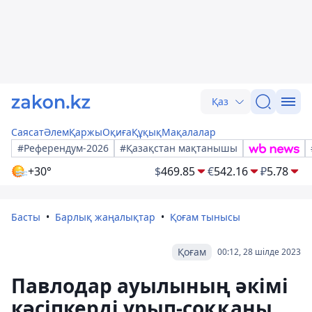
Қаз
Саясат
Әлем
Қаржы
Оқиға
Құқық
Мақалалар
#Референдум-2026
#Қазақстан мақтанышы
+30°
$
469.85
€
542.16
₽
5.78
Басты
Барлық жаңалықтар
Қоғам тынысы
Қоғам
00:12, 28 шілде 2023
Павлодар ауылының әкімі
кәсіпкерді ұрып-соққаны