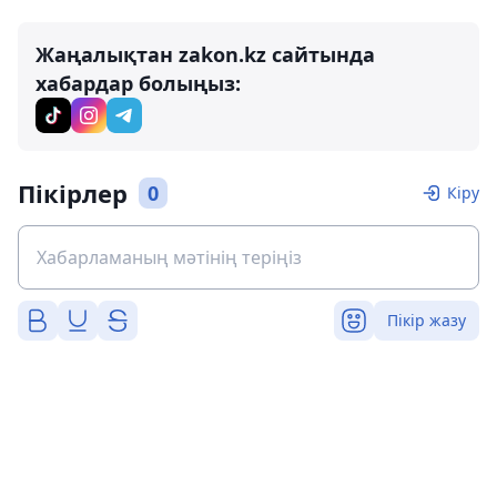
Жаңалықтан zakon.kz сайтында
хабардар болыңыз:
Пікірлер
0
Кіру
Пікір жазу