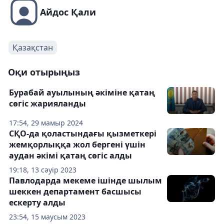
Айдос Қали
Қазақстан
Оқи отырыңыз
Бурабай ауылының әкіміне қатаң
сөгіс жарияланды
17:54, 29 мамыр 2024
СҚО-да қоластындағы қызметкері
жемқорлыққа жол бергені үшін
аудан әкімі қатаң сөгіс алды
19:18, 13 сәуір 2023
Павлодарда мекеме ішінде шылым
шеккен департамент басшысы
ескерту алды
23:54, 15 маусым 2023