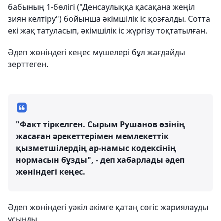
бабының 1-бөлігі ("Денсаулыққа қасақана жеңіл
зиян келтіру") бойынша әкімшілік іс қозғалды. Сотта
екі жақ татуласып, әкімшілік іс жүргізу тоқтатылған.
Әдеп жөніндегі кеңес мүшелері бұл жағдайды
зерттеген.
"Факт тіркелген. Сырым Рушанов өзінің
жасаған әрекеттерімен мемлекеттік
қызметшілердің ар-намыс кодексінің
нормасын бұзды", - деп хабарлады әдеп
жөніндегі кеңес.
Әдеп жөніндегі уәкіл әкімге қатаң сөгіс жариялауды
ұсынды.