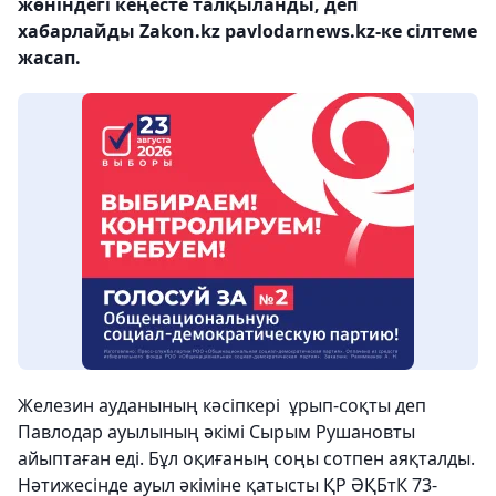
жөніндегі кеңесте талқыланды, деп
хабарлайды Zakon.kz pavlodarnews.kz-ке сілтеме
жасап.
Железин ауданының кәсіпкері ұрып-соқты деп
Павлодар ауылының әкімі Сырым Рушановты
айыптаған еді. Бұл оқиғаның соңы сотпен аяқталды.
Нәтижесінде ауыл әкіміне қатысты ҚР ӘҚБтК 73-