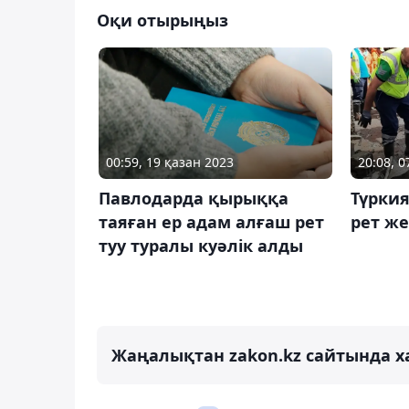
Оқи отырыңыз
00:59, 19 қазан 2023
20:08, 
Павлодарда қырыққа
Түрки
таяған ер адам алғаш рет
рет же
туу туралы куәлік алды
Жаңалықтан zakon.kz сайтында х