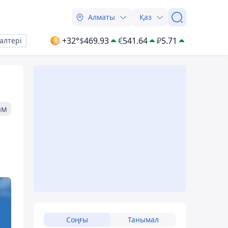
Алматы
Қаз
+32°
$
469.93
€
541.64
₽
5.71
алтері
ам
Соңғы
Танымал