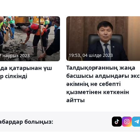
19:53, 04 шілде 2023
07 наурыз 2023
Талдықорғанның жаңа
яда қатарынан үш
басшысы алдындағы экс
р сілкінді
әкімнің не себепті
қызметінен кеткенін
айтты
абардар болыңыз: