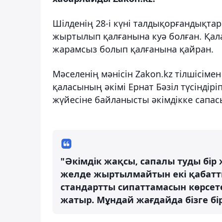
Шілденің 28-і күні талдықорғандықтар
жыртылып қалғанына куә болған. Қала
жарамсыз болып қалғанына қайран.
Мәселенің мәнісін Zakon.kz тілшісім
қаласының әкімі Ернат Бәзіл түсіндірі
жүйесіне байланысты әкімдікке сапас
"Әкімдік жақсы, сапалы туды бір
желде жыртылмайтын екі қабатты ж
стандартты сипаттамасын көрсете
жатыр. Мұндай жағдайда бізге бір 