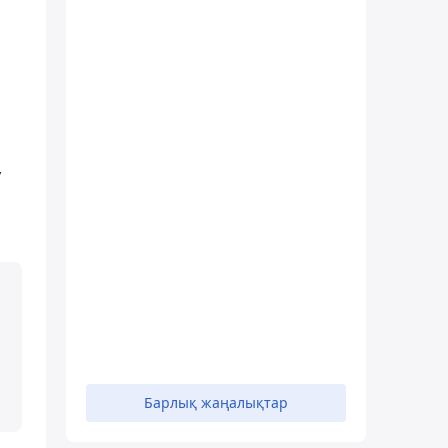
а
у
Барлық жаңалықтар