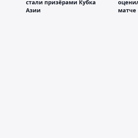
стали призёрами Кубка
оценил
Азии
матче 