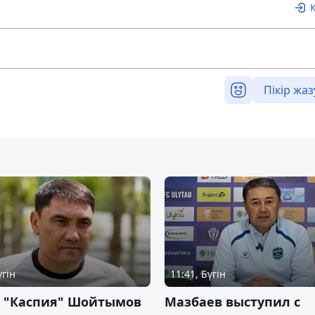
Пікір жаз
үгін
11:41, Бүгін
р "Каспия" Шойтымов
Мазбаев выступил с