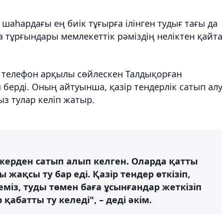
 шаһардағы ең биік тұғырға ілінген тудығ тағы да
 тұрғындары мемлекеттік рәміздің неліктен қайт
ен телефон арқылы сөйлескен Талдықорған
п берді. Оның айтуынша, қазір тендерлік сатып ал
ыз тулар келіп жатыр.
 жерден сатып алып келген. Оларда қатты
ақсы ту бар еді. Қазір тендер өткізіп,
міз, туды төмен баға ұсынғандар жеткізіп
қабатты ту келеді", – деді әкім.