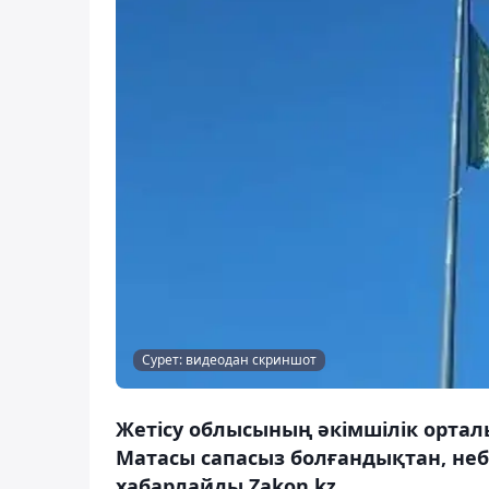
Сурет: видеодан скриншот
Жетісу облысының әкімшілік орта
Матасы сапасыз болғандықтан, небәр
хабарлайды Zakon.kz.