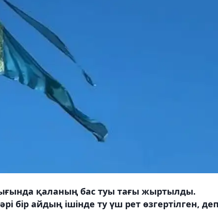
лығында қаланың бас туы тағы жыртылды.
і бір айдың ішінде ту үш рет өзгертілген, де