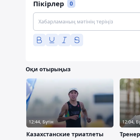
Пікірлер
0
Оқи отырыңыз
12:44, Бүгін
12:04, Б
Казахстанские триатлеты
Трене