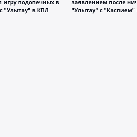
 игру подопечных в
заявлением после ни
с "Улытау" в КПЛ
"Улытау" с "Каспием"