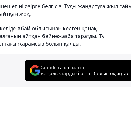
 шешетіні әзірге белгісіз. Туды жаңартуға жыл сай
айтқан жоқ.
 желіде Абай облысынан келген қонақ
лғанын айтқан бейнежазба таратды. Ту
ол тағы жарамсыз болып қалды.
Google-ға қосылып,
жаңалықтарды бірінші болып оқыңыз