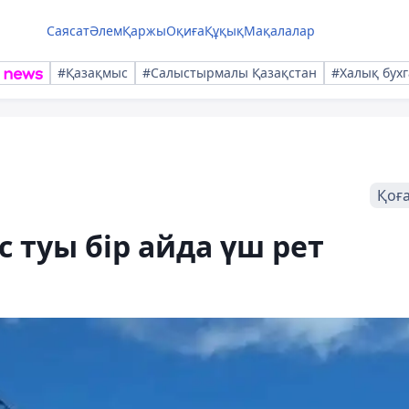
Саясат
Әлем
Қаржы
Оқиға
Құқық
Мақалалар
#Қазақмыс
#Салыстырмалы Қазақстан
#Халық бухг
Қоғ
 туы бір айда үш рет