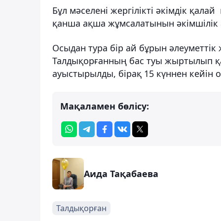
Бұл мәселені жергілікті әкімдік қалай
қанша ақша жұмсалатынын әкімшілік 
Осыдан тура бір ай бұрын әлеуметтік
Талдықорғанның бас туы жыртылып қа
ауыстырылды, бірақ 15 күннен кейін 
Мақаламен бөлісу:
Аида Тақабаева
Талдықорған