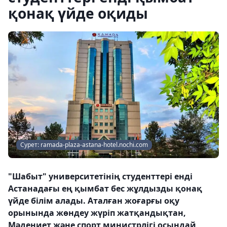
қонақ үйде оқиды
Сурет: ramada-plaza-astana-hotel.nochi.com
"Шабыт" университетінің студенттері енді
Астанадағы ең қымбат бес жұлдызды қонақ
үйде білім алады. Аталған жоғарғы оқу
орынында жөндеу жүріп жатқандықтан,
Мәдениет және спорт министрлігі осындай