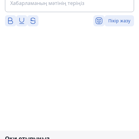
Пікір жазу
Оқи отырыңыз