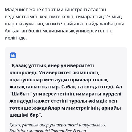
Мәдениет және спорт мининстрлігі аталған
ведомствомен келісімге келіп, ғимараттың 23 мың
шаршы аумағын, яғни 67 пайызын пайдаланбақшы.
Ал қалған бөлігі медициналық университеттің
иелігінде.
"Қазақ ұлттық өнер университеті
көшіріледі. Университет әкімшілігі,
оқытушылар мен аудиториялар толық
жасақталып жатыр. Сабақ та сонда өтеді. Ал
"Шабыт" университетінің ғимараты күрделі
жөндеуді қажет ететіні туралы әкімдік пен
төтенше жағдайлар министрлігінің арнайы
шешімі бар".
Қазақ ұлттық өнер университеті шаруашылық
бөлімінің жетекшісі Тоқтарбек Есенов