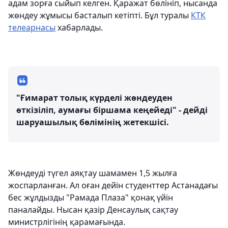
адам зорға сыйып келген. Қаражат бөлініп, нысанда
жөндеу жұмысы басталып кетіпті. Бұл туралы
КТК
телеарнасы
хабарлады.
"Ғимарат толық күрделі жөндеуден
өткізіліп, аумағы біршама кеңейеді" - дейді
шаруашылық бөлімінің жетекшісі.
Жөндеуді түгел аяқтау шамамен 1,5 жылға
жоспарланған. Ал оған дейін студенттер Астанадағы
бес жұлдызды "Рамада Плаза" қонақ үйін
паналайды. Нысан қазір Денсаулық сақтау
министрлігінің қарамағында.