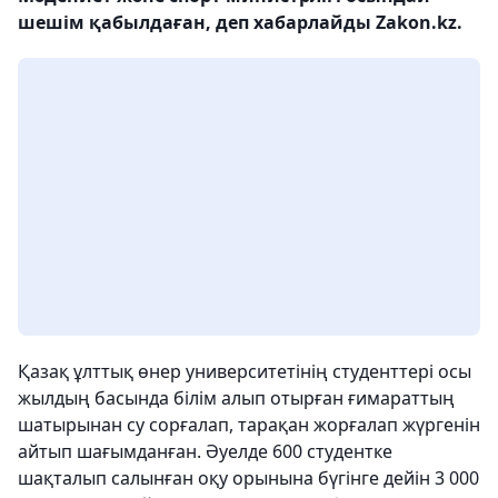
шешім қабылдаған, деп хабарлайды Zakon.kz.
Қазақ ұлттық өнер университетінің студенттері осы
жылдың басында білім алып отырған ғимараттың
шатырынан су сорғалап, тарақан жорғалап жүргенін
айтып шағымданған. Әуелде 600 студентке
шақталып салынған оқу орынына бүгінге дейін 3 000