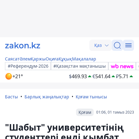
Қаз
Саясат
Әлем
Қаржы
Оқиға
Құқық
Мақалалар
#Референдум-2026
#Қазақстан мақтанышы
+21°
$
469.93
€
541.64
₽
5.71
Басты
Барлық жаңалықтар
Қоғам тынысы
Қоғам
01:06, 01 тамыз 2023
"Шабыт" университетінің
студенттері енді қымбат