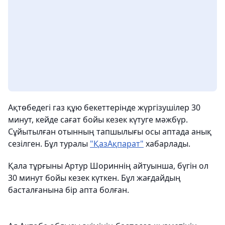
Ақтөбедегі газ құю бекеттерінде жүргізушілер 30
минут, кейде сағат бойы кезек күтуге мәжбүр.
Сұйытылған отынның тапшылығы осы аптада анық
сезілген. Бұл туралы
"ҚазАқпарат"
хабарлады.
Қала тұрғыны Артур Шориннің айтуынша, бүгін ол
30 минут бойы кезек күткен. Бұл жағдайдың
басталғанына бір апта болған.