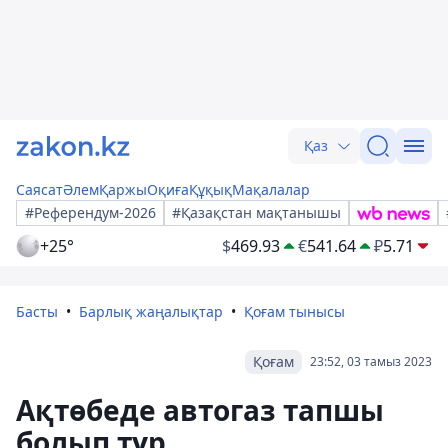
Қаз
Саясат
Әлем
Қаржы
Оқиға
Құқық
Мақалалар
#Референдум-2026
#Қазақстан мақтанышы
+25°
$
469.93
€
541.64
₽
5.71
Басты
Барлық жаңалықтар
Қоғам тынысы
Қоғам
23:52, 03 тамыз 2023
Ақтөбеде автогаз тапшы
болып тұр