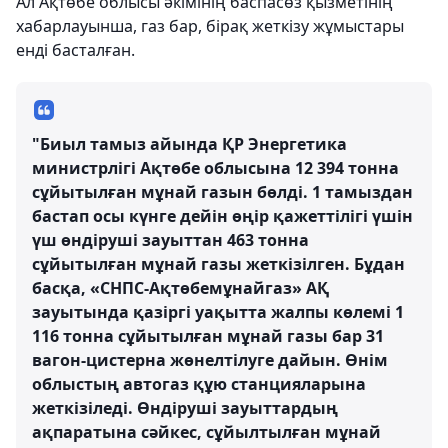
Ал Ақтөбе облысы әкімінің баспасөз қызметінің
хабарлауынша, газ бар, бірақ жеткізу жұмыстары
енді басталған.
"Биыл тамыз айында ҚР Энергетика
министрлігі Ақтөбе облысына 12 394 тонна
сұйытылған мұнай газын бөлді. 1 тамыздан
бастап осы күнге дейін өңір қажеттілігі үшін
үш өндіруші зауыттан 463 тонна
сұйытылған мұнай газы жеткізілген. Бұдан
басқа, «СНПС-Ақтөбемұнайгаз» АҚ
зауытында қазіргі уақытта жалпы көлемі 1
116 тонна сұйытылған мұнай газы бар 31
вагон-цистерна жөнелтілуге дайын. Өнім
облыстың автогаз құю станцияларына
жеткізіледі. Өндіруші зауыттардың
ақпаратына сәйкес, сұйылтылған мұнай