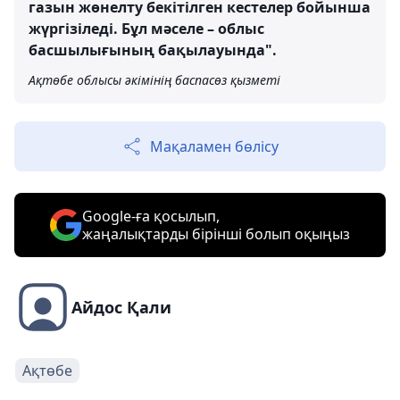
газын жөнелту бекітілген кестелер бойынша
жүргізіледі. Бұл мәселе – облыс
басшылығының бақылауында".
Ақтөбе облысы әкімінің баспасөз қызметі
Мақаламен бөлісу
Google-ға қосылып,
жаңалықтарды бірінші болып оқыңыз
Айдос Қали
Ақтөбе