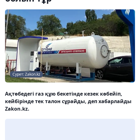
Сурет: Zakon.kz
Ақтөбедегі газ құю бекетінде кезек көбейіп,
кейбірінде тек талон сұрайды, деп хабарлайды
Zakon.kz.